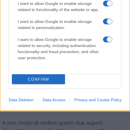
I want to allow Google to enable storage
related to functionality of the website or app.
Mettere in discussione il genere vanificherebbe
I want to allow Google to enable storage
l’intero workshop. Il secondo, invece, riguarda la
related to personalization.
psicologia di gruppo. Chi fra noi vorrebbe
I want to allow Google to enable storage
condurre un dibattito sul
gender
in una stanza in
related to security, including authentication
cui la stragrande maggioranza accetta la teoria
functionality and fraud prevention, and other
liberal
sul
gender
e rigetta a priori tutto ciò che
user protection.
non è in linea con il pensiero
liberal
e
progressista? Ben poche persone avrebbero la
CONFIRM
forza psicologica di fare un dibattito del genere
anche perché farebbe perdere di vista la finalità
del workshop, ovvero scoraggiare certe pratiche
Data Deletion
Data Access
Privacy and Cookie Policy
sessuali negative.
A mio modo di vedere questi due aspetti