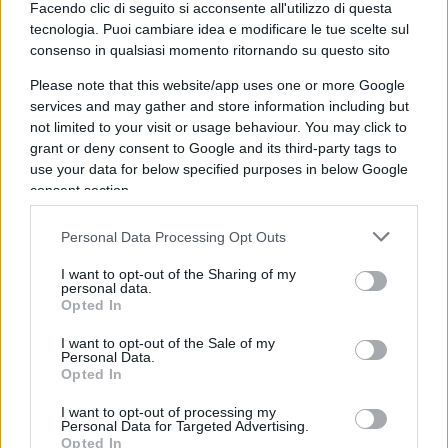
Facendo clic di seguito si acconsente all'utilizzo di questa
tecnologia. Puoi cambiare idea e modificare le tue scelte sul
Eppure, c’è un dettaglio molto importante che
consenso in qualsiasi momento ritornando su questo sito
getta una luce sinistra su un aspetto particolare
Please note that this website/app uses one or more Google
del workshop e che ci fa capire come il PC sia il
services and may gather and store information including but
braccio armato del pensiero
liberal
. Prima di
not limited to your visit or usage behaviour. You may click to
iniziare il workshop viene esplicitamente ordinato
grant or deny consent to Google and its third-party tags to
ai supervisori di chiedere ai partecipanti quale
use your data for below specified purposes in below Google
consent section.
‘pronome’ vogliono che si utilizzi per riferirsi a
loro in modo da non urtare i loro sentimenti e di
Personal Data Processing Opt Outs
creare uno spazio inclusivo. Ci sono tre scelte:
I want to opt-out of the Sharing of my
he/him
(egli/lui),
she/her
(ella/lei),
they/them
(loro).
personal data.
Ognuno di noi può liberamente scegliere quale
Opted In
pronome ci contraddistingue di più,
I want to opt-out of the Sale of my
indipendentemente dal sesso che biologicamente
Personal Data.
Opted In
ci contraddistingue. Se io (ragazzo) mi identifico
come un ragazzo sceglierò
he/him
, se mi sento
I want to opt-out of processing my
Personal Data for Targeted Advertising.
invece una ragazza
she/her
e, invece, se scelgo di
Opted In