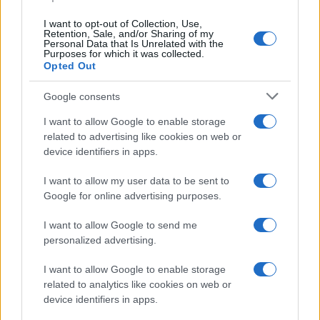
non rivelare il mio genere o se mi identifico come
I want to opt-out of Collection, Use,
entrambi i sessi sceglierò
they/them
. Il particolare
Retention, Sale, and/or Sharing of my
Personal Data that Is Unrelated with the
da notare è che non posso scegliere di non
Purposes for which it was collected.
Opted Out
scegliere, ad esempio sostenendo che il genere è
qualcosa di biologicamente definito e cioè che un
Google consents
maschio è un maschio anche se si sente
I want to allow Google to enable storage
qualcos’altro, per due ragioni. La prima è che il
related to advertising like cookies on web or
workshop stesso è costruito attorno alla scelta di
device identifiers in apps.
genere. Gli esempi che sono discussi nel
I want to allow my user data to be sent to
workshop stesso e che riguardano casi di violenza
Google for online advertising purposes.
sessuale, come un bacio non desiderato,
attenzioni non richieste da parte di un tutor
I want to allow Google to send me
personalized advertising.
dell’università e un rapporto sessuale forzato,
sono progettati in modo tale che non si possa
I want to allow Google to enable storage
capire il genere biologico dell’individuo in
related to analytics like cookies on web or
device identifiers in apps.
questione.