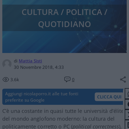
CULTURA / POLITICA /
QUOTIDIANO
di
Mattia Sisti
30 Novembre 2018, 4:33
3.6k
0
Aggiungi nicolaporro.it alle tue fonti
CLICCA QUI
preferite su Google
C’è una costante in quasi tutte le università d’élite
del mondo anglofono moderno: la cultura del
politicamente corretto o PC (
political correctness
),