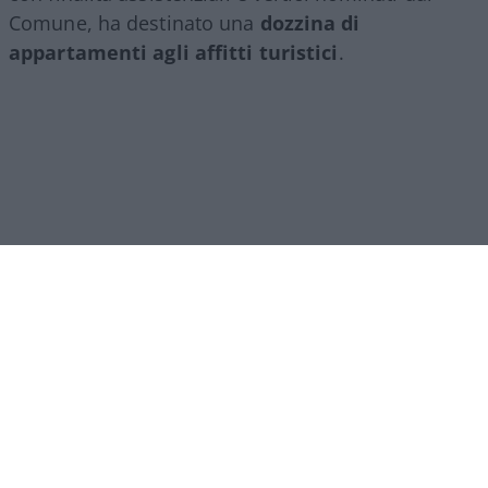
Comune, ha destinato una
dozzina di
appartamenti agli affitti turistici
.
Ipocrisia comunale
A sollevare il velo non è stato uno dei tanti