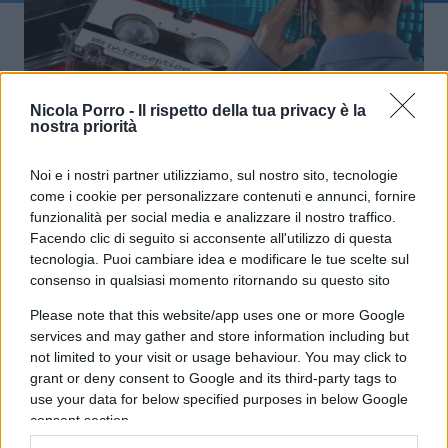
Nicola Porro -
Il rispetto della tua privacy è la
Basta intercettazioni infinite, è una
nostra priorità
norma sacrosanta
Noi e i nostri partner utilizziamo, sul nostro sito, tecnologie
come i cookie per personalizzare contenuti e annunci, fornire
di
Nicola Porro
4.9k
funzionalità per social media e analizzare il nostro traffico.
10 Ottobre 2024, 20:14
Facendo clic di seguito si acconsente all'utilizzo di questa
tecnologia. Puoi cambiare idea e modificare le tue scelte sul
consenso in qualsiasi momento ritornando su questo sito
Please note that this website/app uses one or more Google
services and may gather and store information including but
not limited to your visit or usage behaviour. You may click to
grant or deny consent to Google and its third-party tags to
use your data for below specified purposes in below Google
consent section.