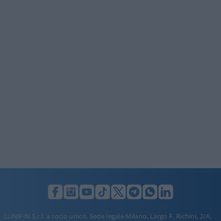
LUNIFIN S.r.l. a socio unico. Sede legale Milano, Largo F. Richini, 2/A,