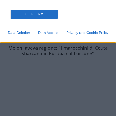
CONFIRM
Data Deletion
Data Access
Privacy and Cookie Policy
ESTERI
14.7k
Meloni aveva ragione: "I marocchini di Ceuta
sbarcano in Europa col barcone"