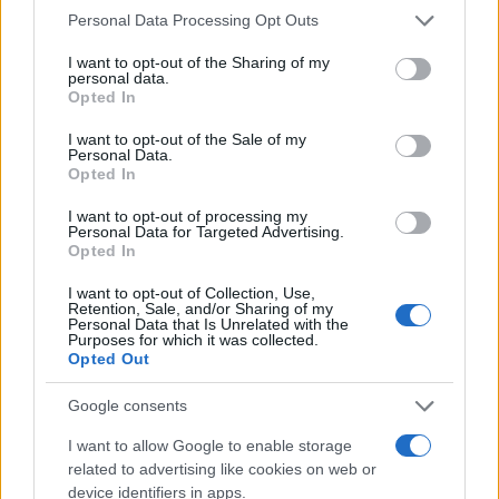
Personal Data Processing Opt Outs
I want to opt-out of the Sharing of my
personal data.
Opted In
“Ci sono dossier su tutti”. L’allarme
di Paolo Mieli: di chi parla?
I want to opt-out of the Sale of my
Personal Data.
Opted In
di
Quarta Repubblica
9k
I want to opt-out of processing my
24 Settembre 2024, 16:00
Personal Data for Targeted Advertising.
Opted In
I want to opt-out of Collection, Use,
Retention, Sale, and/or Sharing of my
Personal Data that Is Unrelated with the
Purposes for which it was collected.
Opted Out
Google consents
I want to allow Google to enable storage
related to advertising like cookies on web or
device identifiers in apps.