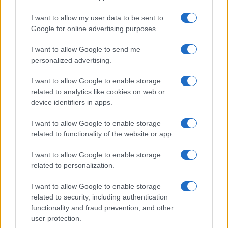
I want to allow my user data to be sent to
Google for online advertising purposes.
Una guerra tra pezzi dello Stato:
I want to allow Google to send me
cosa c’è dietro il caso dossier
personalized advertising.
I want to allow Google to enable storage
di
Luigi Bisignani
7.2k
related to analytics like cookies on web or
17 Marzo 2024, 14:19
device identifiers in apps.
I want to allow Google to enable storage
IL PIÙ LETTO DEL MESE
related to functionality of the website or app.
I want to allow Google to enable storage
related to personalization.
I want to allow Google to enable storage
related to security, including authentication
functionality and fraud prevention, and other
user protection.