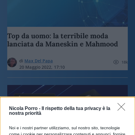
Top da uomo: la terribile moda
lanciata da Maneskin e Mahmood
di
Max Del Papa
18k
20 Maggio 2022, 17:10
Nicola Porro -
Il rispetto della tua privacy è la
nostra priorità
Noi e i nostri partner utilizziamo, sul nostro sito, tecnologie
come i cookie per personalizzare contenuti e annunci, fornire