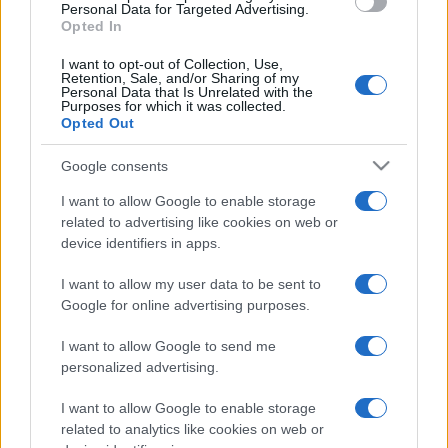
Personal Data for Targeted Advertising.
Opted In
Il top e il flop 2019 delle
I want to opt-out of Collection, Use,
Retention, Sale, and/or Sharing of my
telegiornaliste
Personal Data that Is Unrelated with the
Purposes for which it was collected.
Opted Out
di
Gian Paolo Serino
25.9k
Google consents
6 Gennaio 2020, 17:26
I want to allow Google to enable storage
related to advertising like cookies on web or
device identifiers in apps.
IL PIÙ LETTO DEL MESE
I want to allow my user data to be sent to
Google for online advertising purposes.
I want to allow Google to send me
personalized advertising.
I want to allow Google to enable storage
related to analytics like cookies on web or