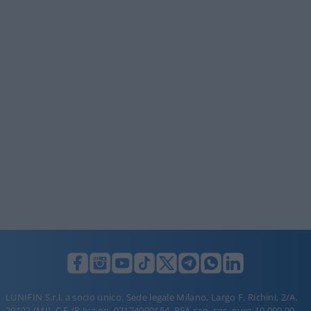
LUNIFIN S.r.l. a socio unico. Sede legale Milano, Largo F. Richini, 2/A,
20122 (MI), C.F./P.Iva en. 07174900154, REA cap. soc. euro 10.000,00