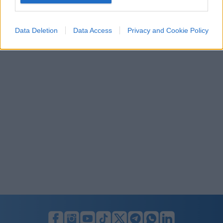
I want to allow Google to enable storage
related to security, including authentication
Data Deletion
Data Access
Privacy and Cookie Policy
functionality and fraud prevention, and other
user protection.