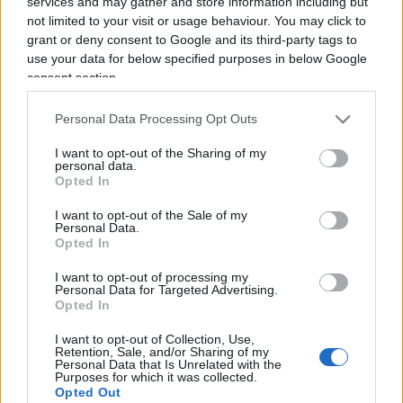
services and may gather and store information including but
not limited to your visit or usage behaviour. You may click to
grant or deny consent to Google and its third-party tags to
use your data for below specified purposes in below Google
consent section.
Se oggi l’arte è marketing non è
Personal Data Processing Opt Outs
colpa della Ferragni
I want to opt-out of the Sharing of my
personal data.
Opted In
di
Corrado Ocone
9.8k
21 Luglio 2020, 17:45
I want to opt-out of the Sale of my
Personal Data.
Opted In
I want to opt-out of processing my
IL PIÙ LETTO DEL MESE
Personal Data for Targeted Advertising.
Opted In
I want to opt-out of Collection, Use,
Retention, Sale, and/or Sharing of my
Personal Data that Is Unrelated with the
Purposes for which it was collected.
Opted Out