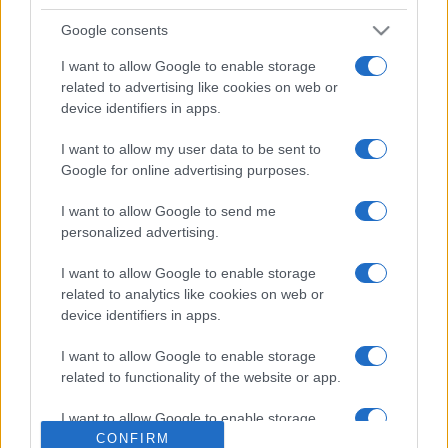
Google consents
I want to allow Google to enable storage
related to advertising like cookies on web or
device identifiers in apps.
I want to allow my user data to be sent to
Google for online advertising purposes.
ESTERI
15k
I want to allow Google to send me
Meloni aveva ragione: "I marocchini di Ceuta
personalized advertising.
sbarcano in Europa col barcone"
I want to allow Google to enable storage
related to analytics like cookies on web or
device identifiers in apps.
I want to allow Google to enable storage
related to functionality of the website or app.
I want to allow Google to enable storage
related to personalization.
CONFIRM