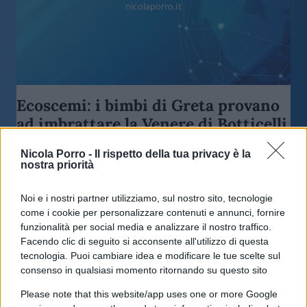
nicolaporro.it
Ecoscemi: i bimbi di Greta provano
ad imbrattare la Venere di Botticelli
Nicola Porro -
Il rispetto della tua privacy è la
di
Max Del Papa
19.9k
nostra priorità
23 Luglio 2022, 19:30
Noi e i nostri partner utilizziamo, sul nostro sito, tecnologie
come i cookie per personalizzare contenuti e annunci, fornire
funzionalità per social media e analizzare il nostro traffico.
Facendo clic di seguito si acconsente all'utilizzo di questa
tecnologia. Puoi cambiare idea e modificare le tue scelte sul
consenso in qualsiasi momento ritornando su questo sito
Please note that this website/app uses one or more Google
nicolaporro.it