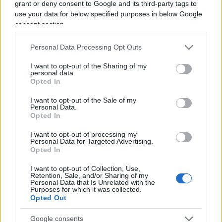
grant or deny consent to Google and its third-party tags to
stesso modo circa il C-19, dove la lettera sta per
use your data for below specified purposes in below Google
Covid ma, volendo, anche per altro.
consent section.
Personal Data Processing Opt Outs
Vedi un po’ se, in un momento omerico come
I want to opt-out of the Sharing of my
personal data.
questo, era il caso d’inventarsi un altro carrozzone
Opted In
o carrozzina con funzioni pari a zero, a parte quel
I want to opt-out of the Sale of my
solito prurito di controllo. Eh, la smania
Personal Data.
Opted In
comunista per l’apparato, la burocrazia, la
sovrastruttura. Cosa sia chiamata a fare la “task
I want to opt-out of processing my
Personal Data for Targeted Advertising.
force”, con quali compiti, limiti, poteri,
Opted In
ovviamente non viene precisato (è una costante
I want to opt-out of Collection, Use,
dell’attuale governo rosso-rosso-giallo-rosso:
Retention, Sale, and/or Sharing of my
Personal Data that Is Unrelated with the
produrre molta cacata carta, dalla comprensione
Purposes for which it was collected.
nulla, e dalla scadenza ravvicinata, tipo latticino).
Opted Out
Però, occhio: Puente, Fanpage e Pagella Politica ci
Google consents