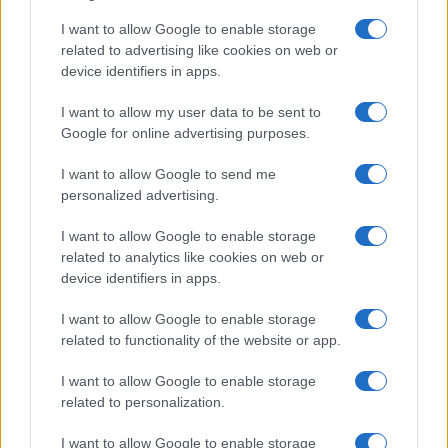
guardano. Scrutano i nostri tweet, occhieggiano le
I want to allow Google to enable storage
opinioni, com’è che cantava Renato Zero?
Muoio
related to advertising like cookies on web or
per sapere cos’hanno nella testa e nel cuore/Voyeur,
device identifiers in apps.
voyeur, voyeur/Siamo un po’ tutti voyeur/Irriducibili
spie/Smanie, segreti, bugie
.
I want to allow my user data to be sent to
Google for online advertising purposes.
Occhio, dunque: siamo tenuti a uniformarci ai
I want to allow Google to send me
personalized advertising.
diktat
dei competenti, anche quando sbarellano,
anche quando non sanno, e di conseguenza non
I want to allow Google to enable storage
sappiamo, dove andare a parare. Occhio: un
related to analytics like cookies on web or
device identifiers in apps.
uomo ci guarda, come un tempo la pubblicità
dell’intimo donna. Chi è? Puente. O Luna. O
I want to allow Google to enable storage
Martella. Dice: ma svolgeranno l’incarico gratis.
related to functionality of the website or app.
Peggio mi sento: il senso del missionario, con
I want to allow Google to enable storage
relativa posizione, è quanto di più insidioso, non
related to personalization.
si ferma davanti a niente. Poi non è vero, non è
mai vero: il genuino, forse unico senso di
I want to allow Google to enable storage