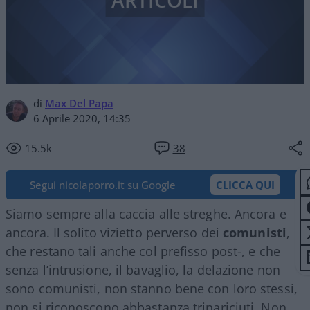
ARTICOLI
di
Max Del Papa
6 Aprile 2020, 14:35
15.5k
38
Segui nicolaporro.it su Google
CLICCA QUI
Siamo sempre alla caccia alle streghe. Ancora e
ancora. Il solito vizietto perverso dei
comunisti
,
che restano tali anche col prefisso post-, e che
senza l’intrusione, il bavaglio, la delazione non
sono comunisti, non stanno bene con loro stessi,
non si riconoscono abbastanza trinariciuti. Non