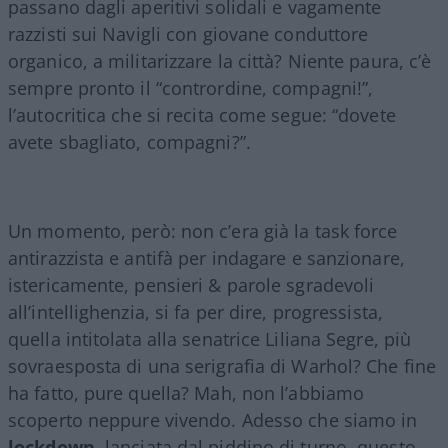
passano dagli aperitivi solidali e vagamente
razzisti sui Navigli con giovane conduttore
organico, a militarizzare la città? Niente paura, c’è
sempre pronto il “contrordine, compagni!”,
l’autocritica che si recita come segue: “dovete
avete sbagliato, compagni?”.
Un momento, però: non c’era già la task force
antirazzista e antifà per indagare e sanzionare,
istericamente, pensieri & parole sgradevoli
all’intellighenzia, si fa per dire, progressista,
quella intitolata alla senatrice Liliana Segre, più
sovraesposta di una serigrafia di Warhol? Che fine
ha fatto, pure quella? Mah, non l’abbiamo
scoperto neppure vivendo. Adesso che siamo in
lockdown
, lanciata dal piddino di turno, questo