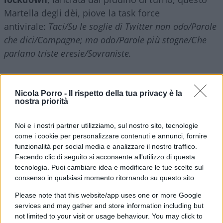
Martella degli dèi, piove la task force
antivirale:
Taci/Su le soglie di Twitter non odo/Parole
che dici/Compagne; ma odo/Parole più stagne/Che
parlano triste eresie/Sovraniste.
“Task force” con una composizione a dir poco
Nicola Porro -
Il rispetto della tua privacy è la
esoterica: che c’entra il direttore di Fanpage
nostra priorità
(Fanpage?), che c’azzecca l’altro direttore di
Pagella Politica (Pagella Politica?). Perché, lì in
Noi e i nostri partner utilizziamo, sul nostro sito, tecnologie
mezzo, c’è un editorialista di Repubblica, giornale
come i cookie per personalizzare contenuti e annunci, fornire
funzionalità per social media e analizzare il nostro traffico.
che assegna al
premier Conte
un gradimento del
Facendo clic di seguito si acconsente all'utilizzo di questa
197%? Che mi vengono a significare taluni preclari
tecnologia. Puoi cambiare idea e modificare le tue scelte sul
docenti di Diritto di qua e Elaborazione di là? Poi
consenso in qualsiasi momento ritornando su questo sito
c’è Puente, lo spioncino di Mentana. Virologi
Please note that this website/app uses one or more Google
niente, e non è detto sia un male: ormai sono più
services and may gather and store information including but
onninvadenti delle pornostar, interpellate allo
not limited to your visit or usage behaviour. You may click to