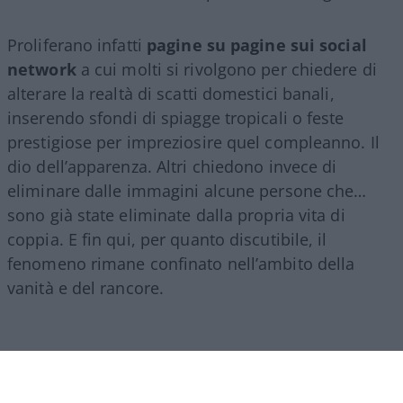
Proliferano infatti
pagine su pagine sui social
network
a cui molti si rivolgono per chiedere di
alterare la realtà di scatti domestici banali,
inserendo sfondi di spiagge tropicali o feste
prestigiose per impreziosire quel compleanno. Il
dio dell’apparenza. Altri chiedono invece di
eliminare dalle immagini alcune persone che…
sono già state eliminate dalla propria vita di
coppia. E fin qui, per quanto discutibile, il
fenomeno rimane confinato nell’ambito della
vanità e del rancore.