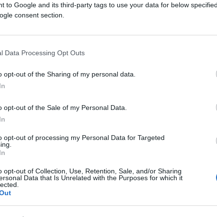
 to Google and its third-party tags to use your data for below specifi
e delle vittime
che sono dentro una bara o
ogle consent section.
è fuori colui che doveva accoglierli in
zione ridicola. Ma c’è qualcosa che non
 eccezione fatta per le famiglie delle
l Data Processing Opt Outs
al diritto di odiare.
o opt-out of the Sharing of my personal data.
In
abilisca le responsabilità e poi le sanzioni.
o opt-out of the Sale of my Personal Data.
oretti si facesse mesi o anni di
In
ché non strapparla a suo figlio minorenne,
to opt-out of processing my Personal Data for Targeted
e? E perché finire qua. Chi doveva
ing.
In
 giorno passavano davanti al Constellation? I
ini svizzeri molto lesti a denunciare
o opt-out of Collection, Use, Retention, Sale, and/or Sharing
ersonal Data that Is Unrelated with the Purposes for which it
e nel proprio cantone? Dove mettiamo fine a
lected.
Out
estiamo preventivamente tutti?
Chi
tro. Ci sono mille mostri nella carneficina