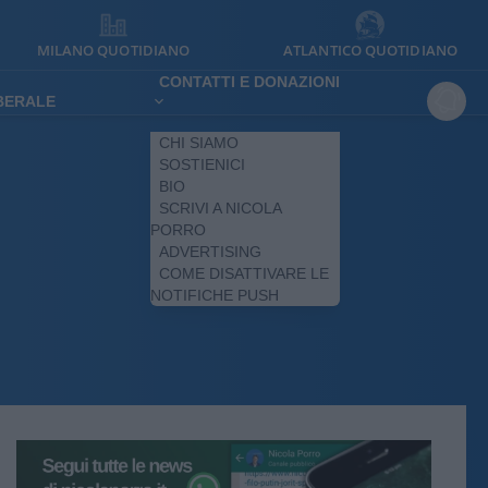
MILANO QUOTIDIANO
ATLANTICO QUOTIDIANO
CONTATTI E DONAZIONI
IBERALE
CHI SIAMO
SOSTIENICI
BIO
SCRIVI A NICOLA
PORRO
ADVERTISING
COME DISATTIVARE LE
NOTIFICHE PUSH