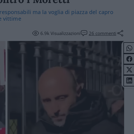
responsabili ma la voglia di piazza del capro
e vittime
6.9k
Visualizzazioni
26
commenti