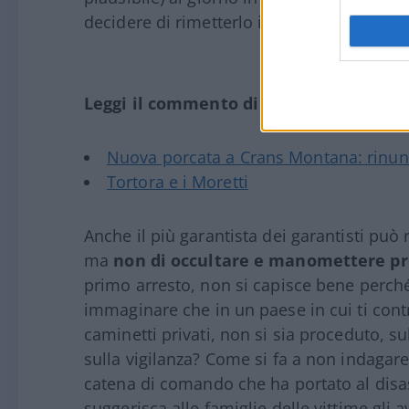
decidere di rimetterlo in libertà.
Leggi il commento di Sallusti:
Nuova porcata a Crans Montana: rinun
Tortora e i Moretti
Anche il più garantista dei garantisti può r
ma
non di occultare e manomettere pr
primo arresto, non si capisce bene perché
immaginare che in un paese in cui ti contro
caminetti privati, non si sia proceduto, sub
sulla vigilanza? Come si fa a non indagare
catena di comando che ha portato al disa
suggerisca alle famiglie delle vittime gli 