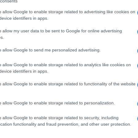
consents
ttico, senza piazza che vuole
to compito di accertarlo.
o allow Google to enable storage related to advertising like cookies on
evice identifiers in apps.
si rispetto alla risposta immediata che una
o allow my user data to be sent to Google for online advertising
de. Ma siamo capitati in Occidente,
s.
bani
. Pensate, è una bestemmia scriverlo
to allow Google to send me personalized advertising.
 un principio favoloso e terribile al tempo
 innocente dentro. Qua il problema è
o allow Google to enable storage related to analytics like cookies on
siano pochi e di colpevoli molti
. Ma
evice identifiers in apps.
ccertare e poi giudicare. Ecco perché
o allow Google to enable storage related to functionality of the website
è un rigore a porta vuota, ma rischia di farci
non la Svizzera, deve essere messa sotto i
iuttosto chiedere che senso abbia questa
o allow Google to enable storage related to personalization.
 è possibile arrestare dopo dieci giorni
o allow Google to enable storage related to security, including
 Qualcuno ci spieghi cosa è cambiato dal
cation functionality and fraud prevention, and other user protection.
nere a piede libero (cosa perfettamente
to (evenienza altrettanto plausibile) per poi