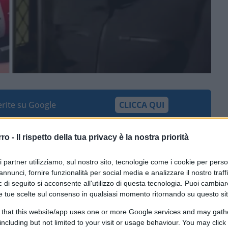
ferite su Google
CLICCA QUI
rro -
Il rispetto della tua privacy è la nostra priorità
0:00
/
--:--
ri partner utilizziamo, sul nostro sito, tecnologie come i cookie per pers
estore del Bar dove sono morti 40
annunci, fornire funzionalità per social media e analizzare il nostro traff
un pugno nello stomaco
. Il governo italiano
 di seguito si acconsente all'utilizzo di questa tecnologia. Puoi cambiar
nte del consiglio e ministro degli Esteri si
e tue scelte sul consenso in qualsiasi momento ritornando su questo si
tà. E c’è da scommettere che il 99 per cento
 that this website/app uses one or more Google services and may gath
righe siano dello stesso avviso.
including but not limited to your visit or usage behaviour. You may click 