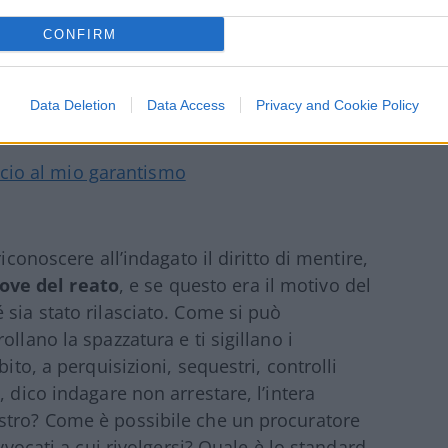
CONFIRM
Data Deletion
Data Access
Privacy and Cookie Policy
cio al mio garantismo
iconoscere all’indagato il diritto di mentire,
ove del reato
, e se questo era il motivo del
 sia stato rilasciato. Come si può
llano la spazzatura e ti sigillano i
ito, a perquisizioni, sequestri, controlli
, dico indagare non arrestare, l’intera
stro? Come è possibile che un procuratore
avvocati a cui rivolgersi? Quale è lo standard