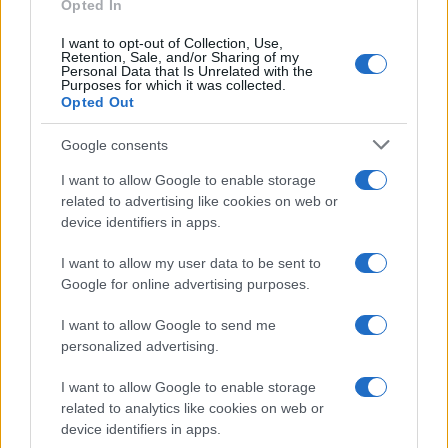
Opted In
l’elezione (datata 7 novembre) e l’insediamento,
I want to opt-out of Collection, Use,
fissato al 4 marzo, erano molti di più dei
Retention, Sale, and/or Sharing of my
Personal Data that Is Unrelated with the
settantasei (una vera eternità, comunque) che
Purposes for which it was collected.
passeranno dal 5 novembre 2024 al 20 gennaio
Opted Out
2025.
Google consents
I want to allow Google to enable storage
related to advertising like cookies on web or
Mauro della Porta Raffo, 27 giugno 2024
device identifiers in apps.
I want to allow my user data to be sent to
Nicolaporro.it è anche su Whatsapp. È sufficiente
Google for online advertising purposes.
cliccare qui
per iscriversi al canale ed essere sempre
I want to allow Google to send me
aggiornati (gratis).
personalized advertising.
#DONALD TRUMP
#JOE BIDEN
I want to allow Google to enable storage
related to analytics like cookies on web or
device identifiers in apps.