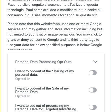
lasciare la Presidenza se sconfitto dall’opposto
Facendo clic di seguito si acconsente all'utilizzo di questa
tecnologia. Puoi cambiare idea e modificare le tue scelte sul
Charles Evans Hughes, aveva pensato: cioè, che
consenso in qualsiasi momento ritornando su questo sito
nel caso si sarebbe immediatamente dimesso
Please note that this website/app uses one or more Google
(con lui, anche il Vice Thomas Marshall) lasciando
services and may gather and store information including but
pertanto per il restante periodo l’incarico al
not limited to your visit or usage behaviour. You may click to
Segretario di Stato Robert Lansing, in tal modo
grant or deny consent to Google and its third-party tags to
attenuando grandemente i contrasti altresì
use your data for below specified purposes in below Google
consent section.
personali che la campagna aveva naturalmente
evidenziato e acuito.
Personal Data Processing Opt Outs
I want to opt-out of the Sharing of my
personal data.
Opted In
Leggi anche:
I want to opt-out of the Sale of my
Personal Data.
Il piano degli amici di Trump per l’Ucraina
Opted In
I want to opt-out of processing my
Personal Data for Targeted Advertising.
È pur vero che all’epoca i giorni correnti tra