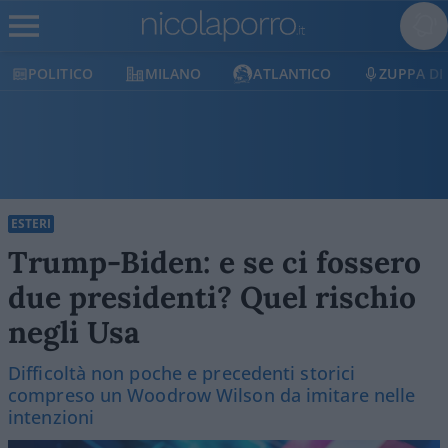
POLITICO
MILANO
ATLANTICO
ZUPPA DI
ESTERI
Trump-Biden: e se ci fossero
due presidenti? Quel rischio
negli Usa
Difficoltà non poche e precedenti storici
compreso un Woodrow Wilson da imitare nelle
intenzioni