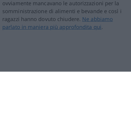
ovviamente mancavano le autorizzazioni per la
somministrazione di alimenti e bevande e così i
ragazzi hanno dovuto chiudere.
Ne abbiamo
parlato in maniera più approfondita qui
.
Nelle scorse ore però i giovani hanno compiuto