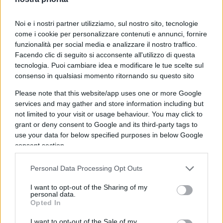
tragici (Ucraina e Gaza).
Noi e i nostri partner utilizziamo, sul nostro sito, tecnologie
come i cookie per personalizzare contenuti e annunci, fornire
Se da una parte non si può non ammirare questa
funzionalità per social media e analizzare il nostro traffico.
nuova politica estera americana che non lascia
Facendo clic di seguito si acconsente all'utilizzo di questa
tecnologia. Puoi cambiare idea e modificare le tue scelte sul
trascinare le questioni internazionali
consenso in qualsiasi momento ritornando su questo sito
indefinitivamente (si considerino anche la
Please note that this website/app uses one or more Google
questione della bomba nucleare iraniana
services and may gather and store information including but
affrontata
con un intervento militare limitato ma
not limited to your visit or usage behaviour. You may click to
assai efficace
e
contro la minaccia degli Houthi
grant or deny consent to Google and its third-party tags to
alla navigazione del Mar Rosso
) come era
use your data for below specified purposes in below Google
consent section.
avvenuto invece in tanti scenari post fine
dell’Unione sovietica pasticciando tra ingerenze e
Personal Data Processing Opt Outs
impotenze, dall’altra proprio gli evocati casi tragici
I want to opt-out of the Sharing of my
(Ucraina e Gaza) spiegano come
la potenza
personal data.
americana da sola non sia sufficiente
per le
Opted In
sfide più complesse.
I want to opt-out of the Sale of my