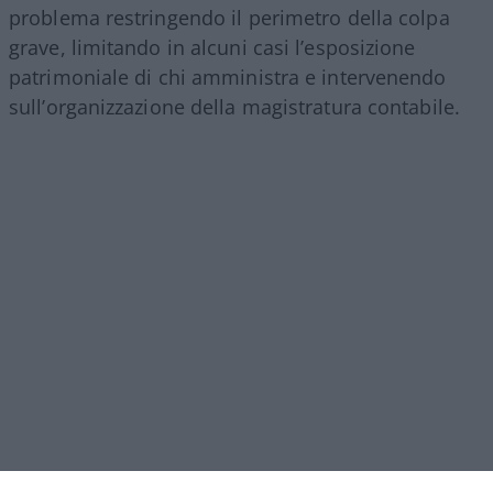
problema restringendo il perimetro della colpa
grave, limitando in alcuni casi l’esposizione
patrimoniale di chi amministra e intervenendo
sull’organizzazione della magistratura contabile.
Obiettivi comprensibili, ma forse come si ripete