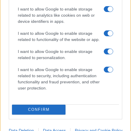
sufficiente
cliccare qui
per iscriversi al canale ed
I want to allow Google to enable storage
essere sempre aggiornati (gratis).
related to analytics like cookies on web or
device identifiers in apps.
#DIPLOMAZIA
#DONALD TRUMP
#GUERRA
I want to allow Google to enable storage
#USA
related to functionality of the website or app.
I want to allow Google to enable storage
3
related to personalization.
Leggi i commenti
I want to allow Google to enable storage
related to security, including authentication
functionality and fraud prevention, and other
SEDUTE SATIRICHE
user protection.
Vignetta del 07/08/2026
CONFIRM
Vai all'archivio delle vignette
Data Deletion
Data Access
Privacy and Cookie Policy