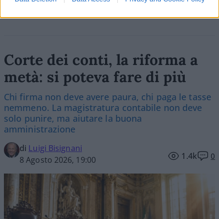
Corte dei conti, la riforma a
metà: si poteva fare di più
Chi firma non deve avere paura, chi paga le tasse
nemmeno. La magistratura contabile non deve
solo punire, ma aiutare la buona
amministrazione
di
Luigi Bisignani
1.4k
0
8 Agosto 2026, 19:00