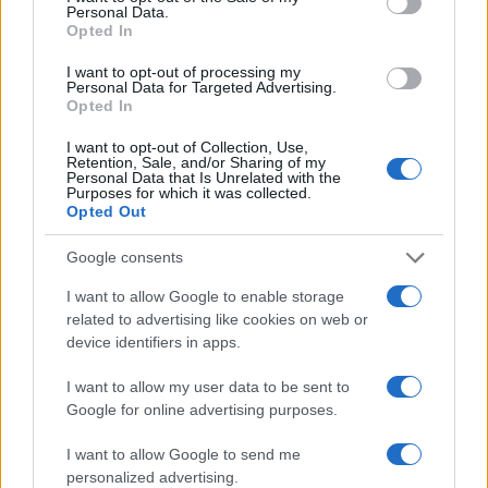
Personal Data.
Opted In
I want to opt-out of processing my
E questo è vero sia nel chiudere conflitti come
Personal Data for Targeted Advertising.
Opted In
quelli “tragici” citati, sia nella costruzione di nuovi
equilibri: imprese come il rilancio dei Patti di
I want to opt-out of Collection, Use,
Retention, Sale, and/or Sharing of my
Abramo, del decollo del Corridoio India-Medio
Personal Data that Is Unrelated with the
Purposes for which it was collected.
Oriente (Imec) o del
Piano Mattei
non saranno
Opted Out
veramente implementate senza una convergenza
ampia dell’Occidente liberaldemocratico, che tra
Google consents
l’altro aiuti a tenere a bada anche i fastidiosi e
I want to allow Google to enable storage
perlopiù intempestivi protagonismi dei Macron e
related to advertising like cookies on web or
device identifiers in apps.
degli Erdogan.
I want to allow my user data to be sent to
Lodovico Festa, 30 luglio 2025
Google for online advertising purposes.
I want to allow Google to send me
Nicolaporro.it è anche su Whatsapp. È
personalized advertising.