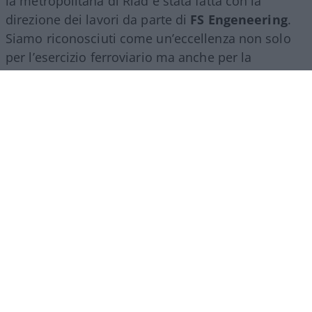
la metropolitana di Riad è stata fatta con la
direzione dei lavori da parte di
FS Engeneering
.
Siamo riconosciuti come un’eccellenza non solo
per l’esercizio ferroviario ma anche per la
realizzazione e progettazione dei lavori in questo
ambito”.
Marco Leardi, 7 agosto 2026
Più lodi al Sud che al Nord (e
relativi bonus). La maturità
ormai è una barzelletta
Il sistema non premia il merito ma la latitudine in
cui ci si diploma. Troppi prof interni: di fatto
auto-valutano il loro insegnamento