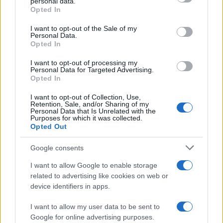
personal data.
Nelle ultime settimane
i media, americani e
Opted In
quelli italiani, hanno apertamente fatto il tifo
I want to opt-out of the Sale of my
per Harris
, dimostrando ancora una volta di non
Personal Data.
Opted In
aver capito assolutamente nulla della classe
media americana, sofferente e silenziosa, e
I want to opt-out of processing my
Personal Data for Targeted Advertising.
persino della classe operaia. Le élite hanno perso
Opted In
e ha vinto il popolo.
I want to opt-out of Collection, Use,
Retention, Sale, and/or Sharing of my
Personal Data that Is Unrelated with the
Purposes for which it was collected.
Opted Out
Trump dimostra che si può vincere anche senza
avere a proprio favore giornali e televisioni. Gli è
Google consents
bastato Musk.
I want to allow Google to enable storage
related to advertising like cookies on web or
device identifiers in apps.
Ora occorre attendere solo i dati per verificare i
numeri, ma nella sostanza i giochi sono fatti.
Rien
I want to allow my user data to be sent to
ne va plus
.
Google for online advertising purposes.