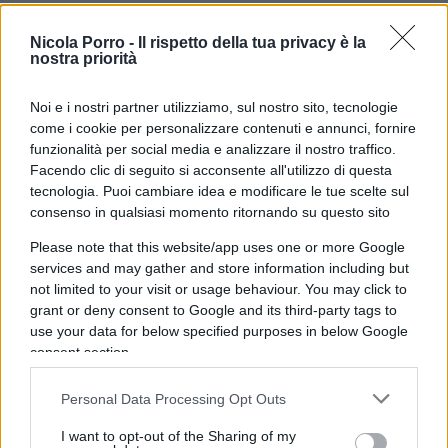
di trecento grandi elettori.
Nicola Porro -
Il rispetto della tua privacy è la
nostra priorità
Ma il dato di fatto saliente, quasi clamoroso, è la
probabile vittoria di Trump anche nel voto
Noi e i nostri partner utilizziamo, sul nostro sito, tecnologie
popolare nazionale. Se ciò fosse confermato, è un
come i cookie per personalizzare contenuti e annunci, fornire
funzionalità per social media e analizzare il nostro traffico.
fatto che non accadeva da vent’anni, dalla
Facendo clic di seguito si acconsente all'utilizzo di questa
rielezione di G.W. Bush nel 2004.
tecnologia. Puoi cambiare idea e modificare le tue scelte sul
consenso in qualsiasi momento ritornando su questo sito
Please note that this website/app uses one or more Google
I Repubblicani riottengono la maggioranza anche
services and may gather and store information including but
not limited to your visit or usage behaviour. You may click to
al Senato (si è votato per il rinnovo di 34 senatori)
grant or deny consent to Google and its third-party tags to
e pare confermino anche la maggioranza alla
use your data for below specified purposes in below Google
Camera dei rappresentanti.
consent section.
Insomma la vittoria di Trump è totale. L’onda
Personal Data Processing Opt Outs
rossa è incontenibile.
I want to opt-out of the Sharing of my