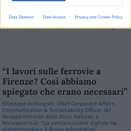
Data Deletion
Data Access
Privacy and Cookie Policy
Vai all'archivio delle vignette
“I lavori sulle ferrovie a
Firenze? Così abbiamo
spiegato che erano necessari”
Giuseppe Inchingolo, Chief Corporate Affairs,
Communication & Sustainability Officer del
Gruppo Ferrovie dello Stato Italiane, a
Nicolaporro.it: "La comunicazione digitale ha
disintermediato il flusso informativo"