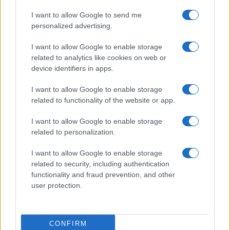
I want to allow Google to send me
personalized advertising.
di Paolo Becchi e Giuseppe Palma
I want to allow Google to enable storage
related to analytics like cookies on web or
Nicolaporro.it è anche su Whatsapp. È sufficiente
device identifiers in apps.
cliccare qui
per iscriversi al canale ed essere sempre
I want to allow Google to enable storage
aggiornati (gratis).
related to functionality of the website or app.
I want to allow Google to enable storage
#DONALD TRUMP
#KAMALA HARRIS
related to personalization.
I want to allow Google to enable storage
31
related to security, including authentication
Leggi i commenti
functionality and fraud prevention, and other
user protection.
SEDUTE SATIRICHE
CONFIRM
Vignetta del 07/08/2026