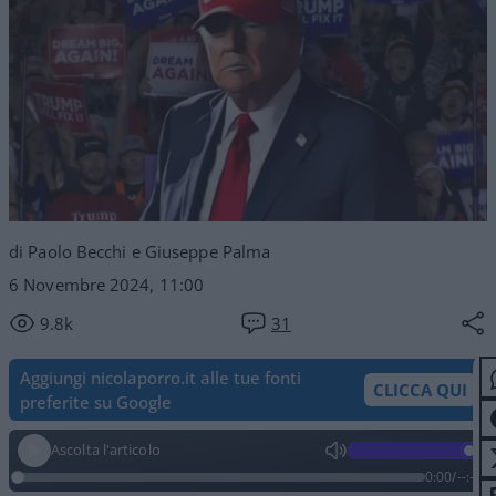
di Paolo Becchi e Giuseppe Palma
6 Novembre 2024, 11:00
9.8k
31
Aggiungi nicolaporro.it alle tue fonti
CLICCA QUI
preferite su Google
Ascolta l'articolo
0:00
/
--:--