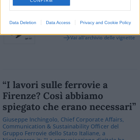
CONFIRM
Vignetta del 07/08/2026
Data Deletion
Data Access
Privacy and Cookie Policy
Vai all'archivio delle vignette
“I lavori sulle ferrovie a
Firenze? Così abbiamo
spiegato che erano necessari”
Giuseppe Inchingolo, Chief Corporate Affairs,
Communication & Sustainability Officer del
Gruppo Ferrovie dello Stato Italiane, a