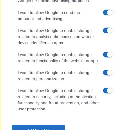
Google for online advertising purposes.
rappresentavano una possibilità di cura per
una
I want to allow Google to send me
popolazione sempre più isolata dai
personalized advertising.
combattimenti
e dalla mancanza di servizi
essenziali.
I want to allow Google to enable storage
related to analytics like cookies on web or
device identifiers in apps.
Nicolaporro.it è anche su Whatsapp. È
sufficiente
cliccare qui
per iscriversi al canale ed
I want to allow Google to enable storage
related to functionality of the website or app.
essere sempre aggiornati (gratis).
I want to allow Google to enable storage
#CRISTIANI
#LIBERTÀ RELIGIOSA
#SUDAN
related to personalization.
I want to allow Google to enable storage
29
related to security, including authentication
functionality and fraud prevention, and other
Leggi i commenti
user protection.
SEDUTE SATIRICHE