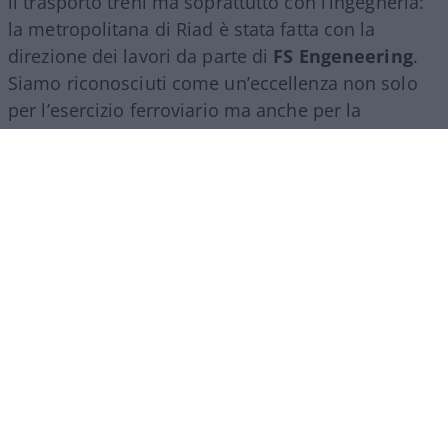
il trasporto treni ma soprattutto con l’ingegneria:
la metropolitana di Riad è stata fatta con la
direzione dei lavori da parte di
FS Engeneering
.
Siamo riconosciuti come un’eccellenza non solo
per l’esercizio ferroviario ma anche per la
realizzazione e progettazione dei lavori in questo
ambito”.
Marco Leardi, 7 agosto 2026
Più lodi al Sud che al Nord (e
relativi bonus). La maturità
ormai è una barzelletta
Il sistema non premia il merito ma la latitudine in