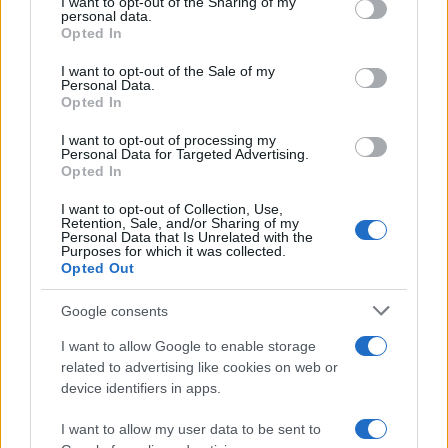
I want to opt-out of the Sharing of my
personal data.
Opted In
La vicenda di padre Youhanna si inserisce infatti
I want to opt-out of the Sale of my
in una lunga scia di sangue che ha colpito la
Personal Data.
Opted In
popolazione cristiana. Nel mondo sono oltre
388
milioni i cristiani perseguitati
a causa della loro
I want to opt-out of processing my
Personal Data for Targeted Advertising.
fede e del loro credo.
Opted In
I want to opt-out of Collection, Use,
Retention, Sale, and/or Sharing of my
Personal Data that Is Unrelated with the
Solo un anno fa, nel Darfur,
il sacerdote Luka
Purposes for which it was collected.
Opted Out
Jomo era rimasto ucciso da un proiettile
vagante
durante i combattimenti che
Google consents
assediavano la città di El Fasher.Nel caso di
I want to allow Google to enable storage
Kauda, però, l’elemento che emerge con maggiore
related to advertising like cookies on web or
forza è il legame tra l’assassinio e l’attività
device identifiers in apps.
umanitaria della parrocchia. Quei medicinali non
I want to allow my user data to be sent to
erano una semplice scorta sanitaria: