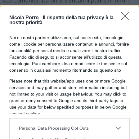
sua comunità. Da oltre trent’anni padre Al-Amin
operava nei Monti Nuba, accompagnando intere
generazioni di fedeli e diventando una figura
Nicola Porro -
Il rispetto della tua privacy è la
nostra priorità
rispettata ben oltre i confini della minoranza
cattolica. Era un punto di riferimento per la
Noi e i nostri partner utilizziamo, sul nostro sito, tecnologie
comunità cattolica della zona. La sua morte ha
come i cookie per personalizzare contenuti e annunci, fornire
provocato un profondo shock nella diocesi di El
funzionalità per social media e analizzare il nostro traffico.
Facendo clic di seguito si acconsente all'utilizzo di questa
Obeid, dove aveva prestato servizio per quasi tre
tecnologia. Puoi cambiare idea e modificare le tue scelte sul
decenni.
consenso in qualsiasi momento ritornando su questo sito
Please note that this website/app uses one or more Google
services and may gather and store information including but
Leggi anche:
not limited to your visit or usage behaviour. You may click to
grant or deny consent to Google and its third-party tags to
use your data for below specified purposes in below Google
Così muoiono i cristiani: nell’indifferenza,
consent section.
tranne quelli uccisi a Gaza
Personal Data Processing Opt Outs
Chi ha coraggio e chi no sullo sterminio dei
cristiani in Nigeria