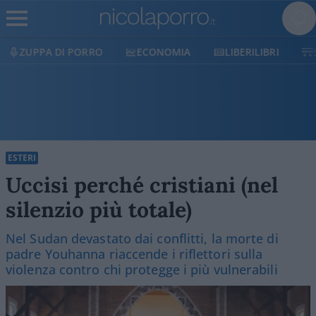
ECONOMIA
LIBERILIBRI
SHOP
SOSTIENICI
ESTERI
Uccisi perché cristiani (nel
silenzio più totale)
Nel Sudan devastato dai conflitti, la morte di
padre Youhanna riaccende i riflettori sulla
violenza contro chi protegge i più vulnerabili