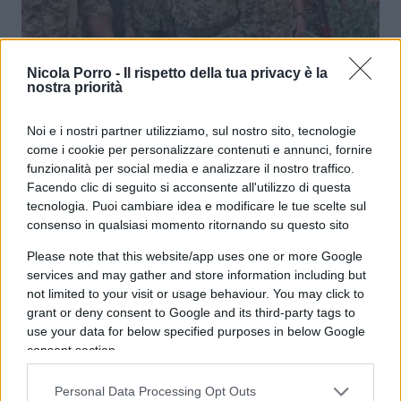
Il piano dei Fratelli Musulmani per
Nicola Porro -
Il rispetto della tua privacy è la
nostra priorità
prendersi Sudan e Mar Rosso
Noi e i nostri partner utilizziamo, sul nostro sito, tecnologie
di
Anna Mahjar-Barducci
come i cookie per personalizzare contenuti e annunci, fornire
5.2k
27 Agosto 2025, 5:53
funzionalità per social media e analizzare il nostro traffico.
Facendo clic di seguito si acconsente all'utilizzo di questa
tecnologia. Puoi cambiare idea e modificare le tue scelte sul
consenso in qualsiasi momento ritornando su questo sito
Please note that this website/app uses one or more Google
services and may gather and store information including but
not limited to your visit or usage behaviour. You may click to
grant or deny consent to Google and its third-party tags to
use your data for below specified purposes in below Google
consent section.
Personal Data Processing Opt Outs