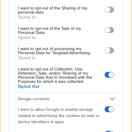
I want to opt-out of the Sharing of my
personal data.
Dall’Ucraina all’Africa, i droni low
Opted In
cost stanno trasformando i campi
I want to opt-out of the Sale of my
di battaglia
Personal Data.
Opted In
di
Costantino Pistilli
I want to opt-out of processing my
4.8k
Personal Data for Targeted Advertising.
21 Giugno 2024, 5:59
Opted In
I want to opt-out of Collection, Use,
Retention, Sale, and/or Sharing of my
Personal Data that Is Unrelated with the
Purposes for which it was collected.
Opted Out
Google consents
I want to allow Google to enable storage
related to advertising like cookies on web or
device identifiers in apps.