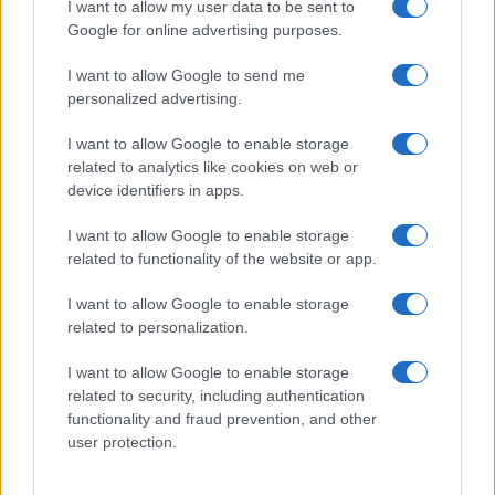
I want to allow my user data to be sent to
Google for online advertising purposes.
Russia e Ucraina contro anche in
I want to allow Google to send me
Sudan, la peggiore crisi del pianeta
personalized advertising.
I want to allow Google to enable storage
di
Anna Bono
5k
related to analytics like cookies on web or
15 Marzo 2024, 5:50
device identifiers in apps.
I want to allow Google to enable storage
related to functionality of the website or app.
I want to allow Google to enable storage
related to personalization.
I want to allow Google to enable storage
related to security, including authentication
functionality and fraud prevention, and other
user protection.