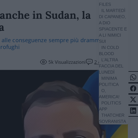
FILES
IL MARTEDÌ
anche in Sudan, la
DI CAPANEO,
a
A DIO
SPIACENTE E
A LI NIMICI
nti alle conseguenze sempre più drammatiche per
SUI
profughi
IN COLD
BLOOD
L’ALTRA
5k
Visualizzazioni
2
commenti
FACCIA DEL
LUNEDÌ
MINIMA
POLITICA
O,
AMERICA!
POLITICS
APP
THATCHER
SOVRANISTA