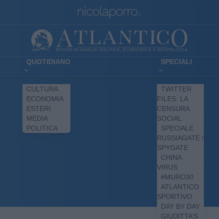
QUOTIDIANO
SPECIALI
CULTURA
TWITTER
ECONOMIA
FILES: LA
ESTERI
CENSURA
MEDIA
SOCIAL
POLITICA
SPECIALE
RUSSIAGATE /
SPYGATE
CHINA
VIRUS
#MURO30
ATLANTICO
SPORTIVO
DAY BY DAY
GIUDITTA’S