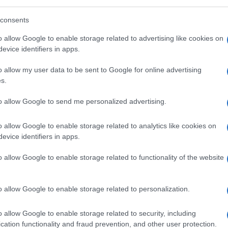
acchi agli operatori e ai convogli
per
consents
o allow Google to enable storage related to advertising like cookies on
evice identifiers in apps.
i in ripari di fortuna minano la salute dei
o allow my user data to be sent to Google for online advertising
soprattutto dei bambini e degli anziani. Ma
s.
ficile. Da mesi
decine di ospedali sono
to allow Google to send me personalized advertising.
dicinali, per primi i migliori, quelli della
ciata. Quelli ancora funzionanti per lo più
o allow Google to enable storage related to analytics like cookies on
rifornimenti, manutenzione, spesso senza
evice identifiers in apps.
ne danneggiate o insicure comunque rendono
o allow Google to enable storage related to functionality of the website
o allow Google to enable storage related to personalization.
 13 a 15mila, uccise durante gli scontri
questa stima non tiene conto di tutte le
o allow Google to enable storage related to security, including
, mancanza di cure.
Mygoma
, un istituto
cation functionality and fraud prevention, and other user protection.