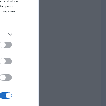
er and store
to grant or
ed purposes