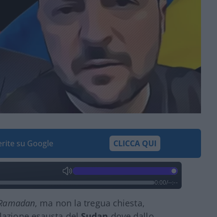
ferite su Google
CLICCA QUI
0:00
/
--:--
Ramadan
, ma non la tregua chiesta,
lazione esausta del
Sudan
dove dallo