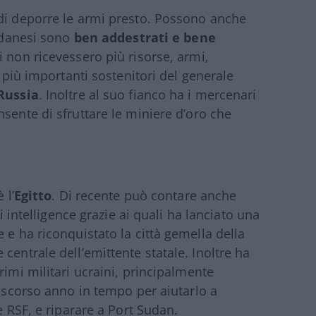
 di deporre le armi presto. Possono anche
sudanesi sono
ben addestrati e bene
i non ricevessero più risorse, armi,
I più importanti sostenitori del generale
Russia
. Inoltre al suo fianco ha i mercenari
nsente di sfruttare le miniere d’oro che
 l’
Egitto
. Di recente può contare anche
i intelligence grazie ai quali ha lanciato una
 e ha riconquistato la città gemella della
centrale dell’emittente statale. Inoltre ha
primi militari ucraini, principalmente
o scorso anno in tempo per aiutarlo a
le RSF, e riparare a Port Sudan.