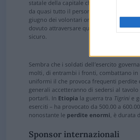
statale della capitale che ospitava centin
da quasi tutto il personale. Decine di bam
giugno dei volontari organizzassero un co
dovuto attraversare quartieri in cui si spar
sicuro.
Sembra che i soldati dell’esercito governa
molti, di entrambi i fronti, combattano in
uniformi il che provoca frequenti perdit
generali accetteranno di sedersi al tavolo 
portarli. In
Etiopia
la guerra tra
Tigrini
e g
eserciti – ha provocato da 500.00 a 600.000 
nonostante le
perdite enormi
, è durata 
Sponsor internazionali