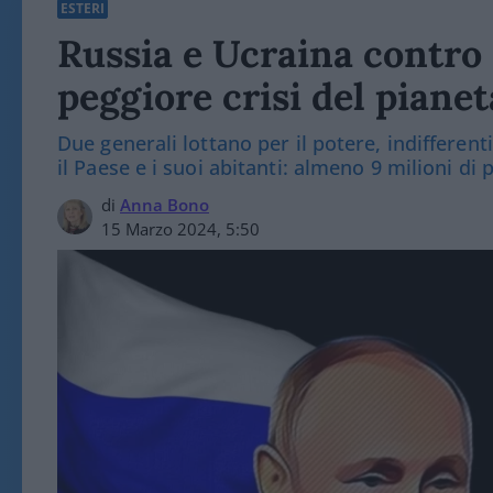
ESTERI
Russia e Ucraina contro 
peggiore crisi del pianet
Due generali lottano per il potere, indiffere
il Paese e i suoi abitanti: almeno 9 milioni di 
di
Anna Bono
15 Marzo 2024, 5:50