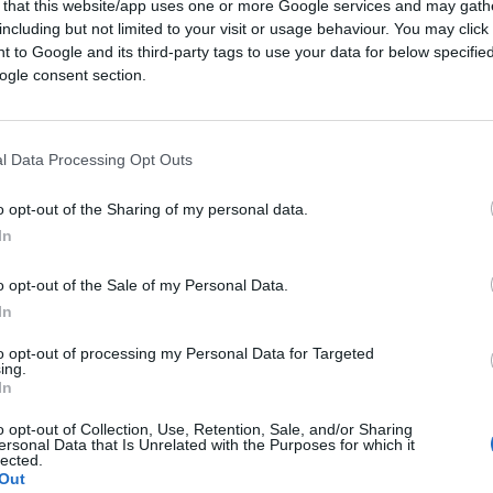
 that this website/app uses one or more Google services and may gath
braio
Martin Griffiths
, sotto segretario
including but not limited to your visit or usage behaviour. You may click 
ordinatore degli aiuti d’emergenza,
 to Google and its third-party tags to use your data for below specifi
sa con assoluta urgenza.
ogle consent section.
l Data Processing Opt Outs
te in grado di intervenire in molte aree del
alche giorno che arrivino soccorsi dal Chad
o opt-out of the Sharing of my personal data.
Sudan confina, e ha permesso l’atterraggio
In
roporti. Aveva
bloccato gli aiuti
dal Chad
o opt-out of the Sale of my Personal Data.
servivano dei convogli umanitari per fornire
In
sistenza gli abitanti della regione del
nsi, milioni di persone.
to opt-out of processing my Personal Data for Targeted
ing.
In
o fermi a Port Sudan prima che le agenzie
o opt-out of Collection, Use, Retention, Sale, and/or Sharing
ernative ottenessero nei giorni scorsi
ersonal Data that Is Unrelated with the Purposes for which it
lected.
ome se non bastasse, a peggiorare la
Out