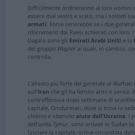
Difficilmente ordineranno ai loro uomini
essere mal vestiti e scalzi, ma i soldati 
armati
. Forse servirebbe se i due general
rifornimenti dai Paesi schierati con loro. 
Dagalo sono gli
Emirati Arabi Uniti
e la
del gruppo
Wagner
ai quali, in cambio, co
controlla.
L’alleato più forte del generale al-Burhan è
sull’
Iran
che gli ha fornito armi e servizi d
controffensiva dopo settimane di sconfitte
capitale, Omdurman, dove si trova la sede 
chiesto e ottenuto
aiuto dall’Ucraina
. I 
dell’unità
Tymur
, sono arrivati in Sudan l
lasciare la capitale, ormai circondata dal