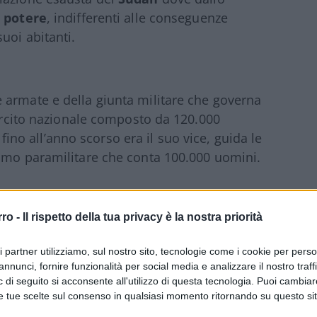
l potere
, indifferenti alle conseguenze
uoi abitanti.
e armate e della giunta militare che governa
sercito nazionale composto da 120.000
 fino all’anno scorso era il suo vice, guida le
ismo paramilitare che conta 100.000 uomini.
a
rro -
Il rispetto della tua privacy è la nostra priorità
ono puntati sul Medio Oriente, la loro guerra
: almeno 9 milioni di profughi, la maggior
ri partner utilizziamo, sul nostro sito, tecnologie come i cookie per pers
annunci, fornire funzionalità per social media e analizzare il nostro traff
sone, oltre metà della popolazione, bisognose
 di seguito si acconsente all'utilizzo di questa tecnologia. Puoi cambiar
roporzioni bibliche
. “Dieci mesi di guerra
e tue scelte sul consenso in qualsiasi momento ritornando su questo si
o sicurezza, le loro case, i loro mezzi di