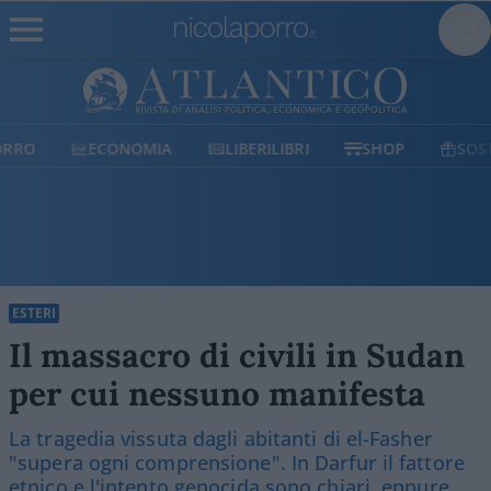
ECONOMIA
LIBERILIBRI
SHOP
SOSTIENICI
ESTERI
Il massacro di civili in Sudan
per cui nessuno manifesta
La tragedia vissuta dagli abitanti di el-Fasher
"supera ogni comprensione". In Darfur il fattore
etnico e l'intento genocida sono chiari, eppure