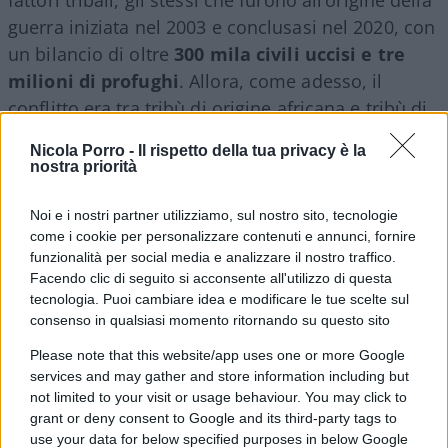
guerra iniziata nel 2003 e conclusasi nel 2020, con
un bilancio di oltre
300 mila civili uccisi e tre
milioni di profughi
. Allora, come adesso, il
conflitto era tra tribù di origine africana e tribù di
origine araba e fu uno scontro impari perché il
Nicola Porro -
Il rispetto della tua privacy è la
governo sudanese armò, finanziò e fornì supporto
nostra priorità
tecnico e logistico alle tribù arabe e ai loro
combattenti, i
janjaweed
(diavoli a cavallo) noti e
Noi e i nostri partner utilizziamo, sul nostro sito, tecnologie
come i cookie per personalizzare contenuti e annunci, fornire
temuti per la ferocia con cui furono autorizzati a
funzionalità per social media e analizzare il nostro traffico.
infierire sulle popolazioni non arabe.
Facendo clic di seguito si acconsente all'utilizzo di questa
tecnologia. Puoi cambiare idea e modificare le tue scelte sul
consenso in qualsiasi momento ritornando su questo sito
L’allora presidente,
Omar al-Bashir
, per aver
istigato tanta violenza fu denunciato alla Corte
Please note that this website/app uses one or more Google
services and may gather and store information including but
penale internazionale, accusato di genocidio,
not limited to your visit or usage behaviour. You may click to
crimini di guerra e crimini contro l’umanità.
grant or deny consent to Google and its third-party tags to
Terminato il conflitto, ma non l’ostilità, tra le tribù
use your data for below specified purposes in below Google