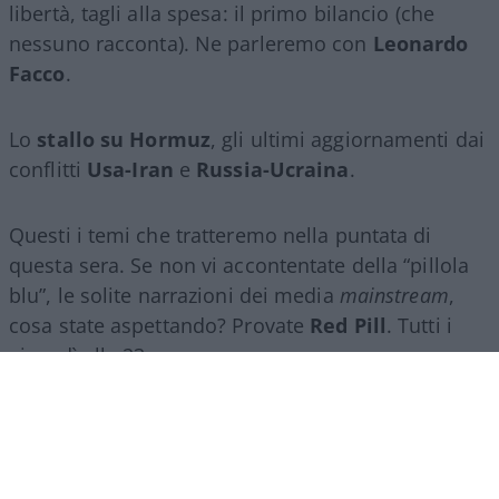
libertà, tagli alla spesa: il primo bilancio (che
nessuno racconta). Ne parleremo con
Leonardo
Facco
.
Lo
stallo su Hormuz
, gli ultimi aggiornamenti dai
conflitti
Usa-Iran
e
Russia-Ucraina
.
Questi i temi che tratteremo nella puntata di
questa sera. Se non vi accontentate della “pillola
blu”, le solite narrazioni dei media
mainstream
,
cosa state aspettando? Provate
Red Pill
. Tutti i
giovedì alle 23
su
NicolaPorro.it
,
Atlanticoquotidiano.it
e i rispettivi
canali
YouTube
:
@NicolaPorroZuppa
e
@atlanticoquotidiano
.