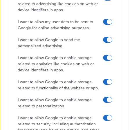
confina con il Darfur e forma una barriera tra il
related to advertising like cookies on web or
Darfur e la metà orientale del Paese controllata
device identifiers in apps.
dall’esercito, dove si trova Khartoum, la capitale,
I want to allow my user data to be sent to
espugnata dal generale al-Burhan lo scorso
Google for online advertising purposes.
marzo.
I want to allow Google to send me
personalized advertising.
Ricco di giacimenti di petrolio, il Kordofan,
composto da tre stati e con una popolazione di
I want to allow Google to enable storage
quasi otto milioni, rappresenta un
fronte di
related to analytics like cookies on web or
device identifiers in apps.
guerra decisivo
. “Chiunque controlli il Kordofan
controlla di fatto le riserve di petrolio del Paese,
I want to allow Google to enable storage
oltre che una estesa parte di territorio nazionale”
related to functionality of the website or app.
sostiene
Amir Amin
, analista di
Oasis Policy
I want to allow Google to enable storage
Advisory
. Inoltre è di importanza vitale per il Sudan
related to personalization.
del Sud che non ha sbocchi sul mare perché è
I want to allow Google to enable storage
attraverso gli oleodotti del Kordofan che scorre il
related to security, including authentication
suo petrolio per raggiungere l’hub di Port Sudan
functionality and fraud prevention, and other