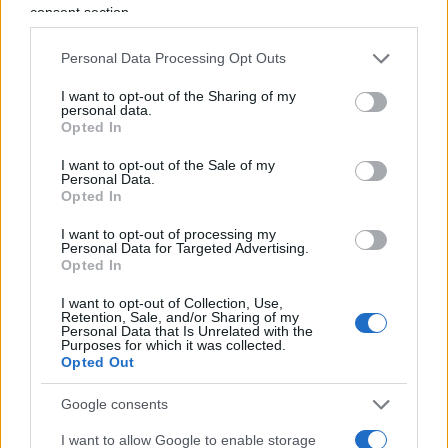
consent section.
del Darfur, gran parte dei
janjaweed
sono confluiti
nelle RSF. Quella che stanno decimando, di
Personal Data Processing Opt Outs
nuovo, ad el-Fasher e nel resto del Darfur è
una
delle etnie di origine africana
, quella degli
I want to opt-out of the Sharing of my
personal data.
Zaghawa
.
Opted In
I want to opt-out of the Sale of my
Una vittoria strategica per Dagalo
Personal Data.
Opted In
I want to opt-out of processing my
Personal Data for Targeted Advertising.
La caduta di al-Fasher costituisce una importante
Opted In
vittoria per il generale Dagalo perché gli fornisce il
I want to opt-out of Collection, Use,
controllo quasi totale sul Darfur
. È la seconda
Retention, Sale, and/or Sharing of my
Personal Data that Is Unrelated with the
vittoria in pochi giorni. Il 25 ottobre infatti le RSF
Purposes for which it was collected.
Opted Out
hanno conquistato Bara, la seconda città del
Kordofan, lo stato centromeridionale ancora in
Google consents
parte controllato dall’esercito governativo che
I want to allow Google to enable storage