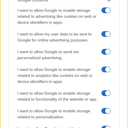
Google consents
lo sfratto esecutivo, ma nessuno lo ha mai
portato a compimento
; l’ufficiale giudiziario si
I want to allow Google to enable storage
related to advertising like cookies on web or
trincera dietro la selva oscura di regolamenti; la
device identifiers in apps.
polizia, come nei film anni ’70, ha le mani legate; il
questore dice che se ne occuperà presto, lo dice
I want to allow my user data to be sent to
Google for online advertising purposes.
da due mesi; il sindaco nuovo ha di meglio da
fare, per esempio suonare alla chitarra
Bello ciao
.
I want to allow Google to send me
personalized advertising.
#ABUSIVI
#CASE OCCUPATI
I want to allow Google to enable storage
#PROPRIETÀ PRIVATA
#STATO
related to analytics like cookies on web or
device identifiers in apps.
Pagina
PAGINA
Precedente
SUCCESSIVA
I want to allow Google to enable storage
related to functionality of the website or app.
I want to allow Google to enable storage
151
related to personalization.
Leggi i commenti