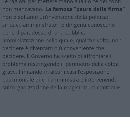
Le ragioni per mettere mano alla Corte dei conti
non mancavano.
La famosa “paura della firma”
non è soltanto un’invenzione della politica:
sindaci, amministratori e dirigenti conoscono
bene il paradosso di una pubblica
amministrazione nella quale, qualche volta, non
decidere è diventato più conveniente che
decidere. Il Governo ha scelto di affrontare il
problema restringendo il perimetro della colpa
grave, limitando in alcuni casi l’esposizione
patrimoniale di chi amministra e intervenendo
sull’organizzazione della magistratura contabile.