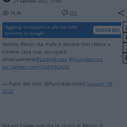
21 Gennaio 2022, 17:45
39.9k
151
Aggiungi nicolaporro.it alle tue fonti
CLICCA QUI
preferite su Google
Nonno Renzo sta male e ancora non riesce a
riavere casa sua, occupata
abusivamente
#Ladridicase
#Fuoridalcoro
pic.twitter.com/CivER9cpO0
— Fuori dal coro (@fuoridalcorotv)
January 18,
2022
Ma voi l’avete seguita la storia di Renzo, il