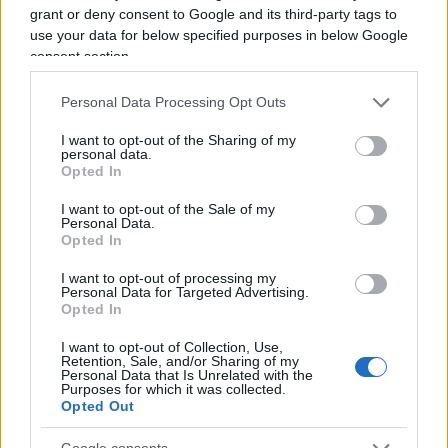
grant or deny consent to Google and its third-party tags to
pic.twitter.com/ruwj8EPrCH
use your data for below specified purposes in below Google
consent section.
— Fuori dal coro (@fuoridalcorotv)
January 18,
2022
Personal Data Processing Opt Outs
I want to opt-out of the Sharing of my
personal data.
Opted In
C’è lo sfratto ma l’abusivo resta
I want to opt-out of the Sale of my
Personal Data.
Opted In
“Parliamoci chiaro” ha detto all’inviata di
Fuori dal
coro
“a me resta poco da vivere: vorrei farlo
I want to opt-out of processing my
Personal Data for Targeted Advertising.
tranquillo, a casa mia, ma ho capito che non ce la
Opted In
farò”. E non si sbaglia, perché è il solito porco
I want to opt-out of Collection, Use,
scaricabarile, e nel barile ci sta lui, fra istituzioni
Retention, Sale, and/or Sharing of my
Personal Data that Is Unrelated with the
democratiche ovvero pilatesche, tutto un lavaggio
Purposes for which it was collected.
di mani sporche di indifferenza, un lavacro nel
Opted Out
Gange della disumanità:
il tribunale ha firmato