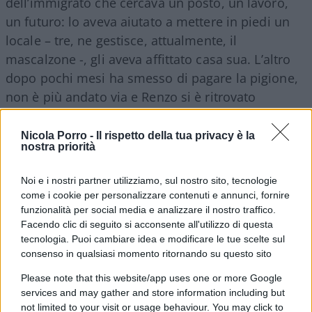
dell’immigrato che cercava un posto, un lavoro,
un futuro: lo aveva aiutato a mettere in piedi un
locale – tre, ne gestisce, attualmente, il
mascalzone -, gli aveva affittato casa sua. L’altro
dopo pochi mesi ha smesso di pagare la pigione,
non è più andato via e Renzo si è ritrovato
nell’unico posto che gli restava. Un terrazzo
riparato alla peggio, lastre di plastica come pareti,
Nicola Porro -
Il rispetto della tua privacy è la
nostra priorità
una stufa a pellet per non crepare di freddo, una
straziante suddivisione tra zona giorno e zona
Noi e i nostri partner utilizziamo, sul nostro sito, tecnologie
notte. Ed è arrivato l’inverno, gelido in tutti i sensi,
come i cookie per personalizzare contenuti e annunci, fornire
e Renzo che ha i malanni dell’età ha cominciato a
funzionalità per social media e analizzare il nostro traffico.
Facendo clic di seguito si acconsente all'utilizzo di questa
scendere, a scendere, sempre più giù nel buco.
tecnologia. Puoi cambiare idea e modificare le tue scelte sul
Poi s’è arreso.
consenso in qualsiasi momento ritornando su questo sito
Please note that this website/app uses one or more Google
Nonno Renzo per colpa di un abusivo vive ancora
services and may gather and store information including but
sul terrazzo
#Ladridicase
#Fuoridalcoro
not limited to your visit or usage behaviour. You may click to