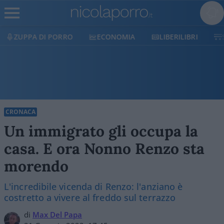
ECONOMIA
LIBERILIBRI
SHOP
SOSTIENICI
CRONACA
Un immigrato gli occupa la
casa. E ora Nonno Renzo sta
morendo
L'incredibile vicenda di Renzo: l'anziano è
costretto a vivere al freddo sul terrazzo
di
Max Del Papa