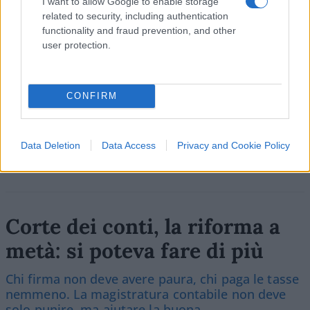
I want to allow Google to enable storage
related to security, including authentication
functionality and fraud prevention, and other
SEDUTE SATIRICHE
user protection.
Vignetta del 07/08/2026
CONFIRM
Vai all'archivio delle vignette
Data Deletion
Data Access
Privacy and Cookie Policy
Corte dei conti, la riforma a
metà: si poteva fare di più
Chi firma non deve avere paura, chi paga le tasse
nemmeno. La magistratura contabile non deve
solo punire, ma aiutare la buona