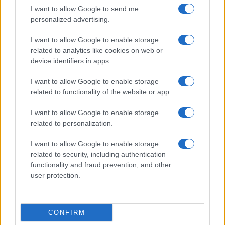
Claudio Romiti
I want to allow Google to send me
personalized advertising.
I want to allow Google to enable storage
related to analytics like cookies on web or
Nicolaporro.it è anche su Whatsapp. È sufficiente
device identifiers in apps.
cliccare qui
per iscriversi al canale ed essere sempre
aggiornati (gratis).
I want to allow Google to enable storage
related to functionality of the website or app.
#FIRENZE
#MAURIZIO LANDINI
I want to allow Google to enable storage
related to personalization.
34
I want to allow Google to enable storage
related to security, including authentication
Leggi i commenti
functionality and fraud prevention, and other
user protection.
SEDUTE SATIRICHE
Vignetta del 07/08/2026
CONFIRM