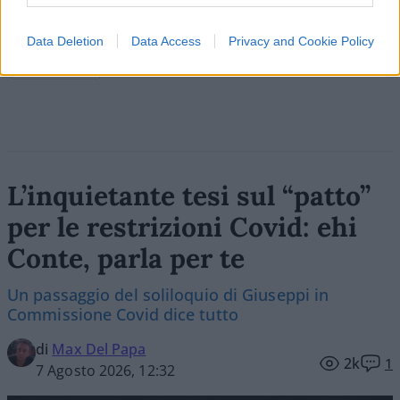
Data Deletion
Data Access
Privacy and Cookie Policy
Vai all'archivio delle vignette
L’inquietante tesi sul “patto”
per le restrizioni Covid: ehi
Conte, parla per te
Un passaggio del soliloquio di Giuseppi in
Commissione Covid dice tutto
di
Max Del Papa
2k
1
7 Agosto 2026, 12:32