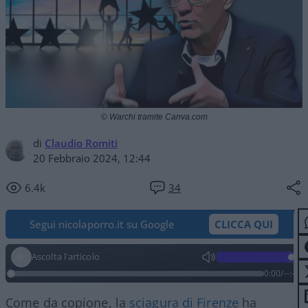
© Warchi tramite Canva.com
di
Claudio Romiti
20 Febbraio 2024, 12:44
6.4k
34
Segui nicolaporro.it su Google
CLICCA QUI
Ascolta l'articolo
0:00
/
--:--
Come da copione, la
sciagura di Firenze
ha