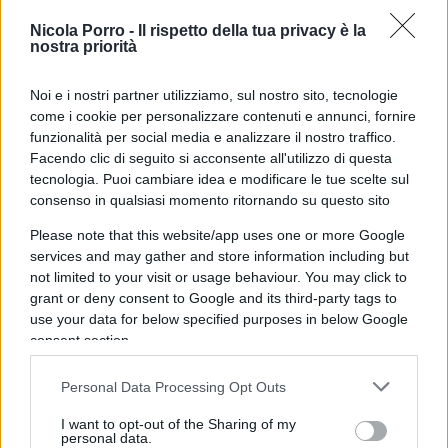
Nicola Porro -
Il rispetto della tua privacy è la
nostra priorità
Ora, precisando ancora una volta che
la
mortalità sui luoghi di lavoro
– mortalità che
Noi e i nostri partner utilizziamo, sul nostro sito, tecnologie
per circa due terzi riguarda decessi avvenuti alla
come i cookie per personalizzare contenuti e annunci, fornire
funzionalità per social media e analizzare il nostro traffico.
guida di autoveicoli – è stabile da decenni, la
Facendo clic di seguito si acconsente all'utilizzo di questa
proposta di Landini rappresenta uno dei più
tecnologia. Puoi cambiare idea e modificare le tue scelte sul
classici esempi di eterogenesi dei fini.
consenso in qualsiasi momento ritornando su questo sito
Please note that this website/app uses one or more Google
Infatti, anziché rappresentare un antidoto contro
services and may gather and store information including but
not limited to your visit or usage behaviour. You may click to
le fatalità e gli errori umani – elementi che fanno
grant or deny consent to Google and its third-party tags to
parte della nostra esistenza -, questa sorta di
use your data for below specified purposes in below Google
lasciapassare
per
gli
appalti
rischierebbe di
consent section.
escludere tutte quelle aziende che, magari senza
Personal Data Processing Opt Outs
particolari responsabilità soggettive, sono
incappate in qualche incidente sul lavoro. Ciò,
I want to opt-out of the Sharing of my
personal data.
come spesso accade quando le regole diventano