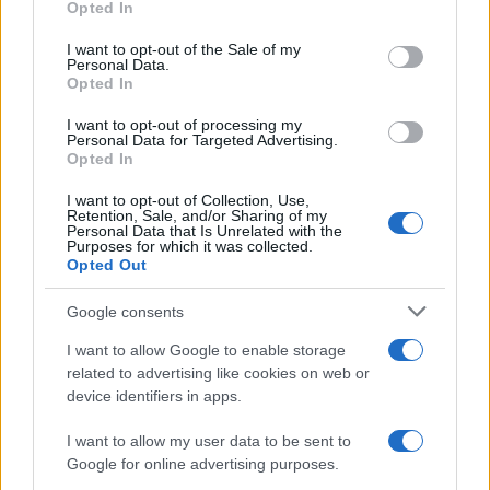
Opted In
troppo restrittive, spingerebbe le medesime
I want to opt-out of the Sale of my
imprese ad
occultare anche il minimo
Personal Data.
infortunio
pur di non farsi appioppare i punti del
Opted In
discredito professionale.
I want to opt-out of processing my
Personal Data for Targeted Advertising.
Opted In
I want to opt-out of Collection, Use,
In realtà, occorrerebbe muoversi nella direzione
Retention, Sale, and/or Sharing of my
Personal Data that Is Unrelated with the
opposta rispetto a quella da bolscevichi proposta
Purposes for which it was collected.
Opted Out
dalla Cgil, riformando il mondo del lavoro con
regole più semplici e chiare, mettendo in grado le
Google consents
aziende in grado di rispettarle senza troppi patemi
I want to allow Google to enable storage
d’animo. Quando invece le stesse regole sono
related to advertising like cookies on web or
troppe ed eccessivamente complicate e formali
device identifiers in apps.
accade esattamente il contrario, spingendo il
I want to allow my user data to be sent to
mondo del lavoro verso una
deriva
anarchica
.
Google for online advertising purposes.