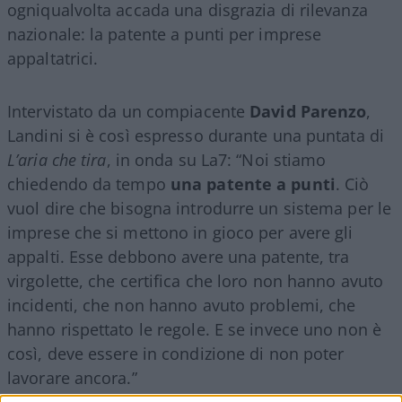
ogniqualvolta accada una disgrazia di rilevanza
nazionale: la patente a punti per imprese
appaltatrici.
Intervistato da un compiacente
David
Parenzo
,
Landini si è così espresso durante una puntata di
L’aria che tira
, in onda su La7: “Noi stiamo
chiedendo da tempo
una patente a punti
. Ciò
vuol dire che bisogna introdurre un sistema per le
imprese che si mettono in gioco per avere gli
appalti. Esse debbono avere una patente, tra
virgolette, che certifica che loro non hanno avuto
incidenti, che non hanno avuto problemi, che
hanno rispettato le regole. E se invece uno non è
così, deve essere in condizione di non poter
lavorare ancora.”