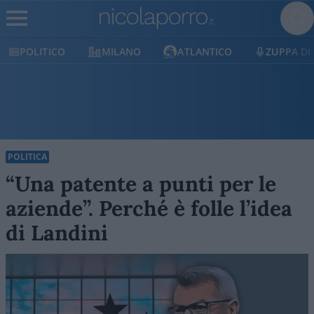
POLITICO
MILANO
ATLANTICO
ZUPPA DI
POLITICA
“Una patente a punti per le
aziende”. Perché è folle l’idea
di Landini