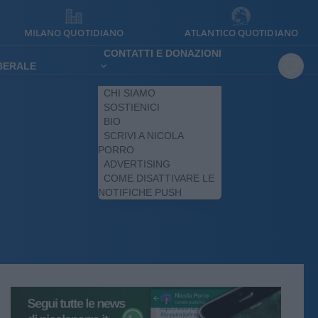
MILANO QUOTIDIANO
ATLANTICO QUOTIDIANO
CONTATTI E DONAZIONI
IBERALE
CHI SIAMO
SOSTIENICI
BIO
SCRIVI A NICOLA
PORRO
ADVERTISING
COME DISATTIVARE LE
NOTIFICHE PUSH