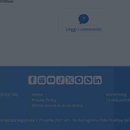
ORMUZ
7
Leggi i commenti
 20122 (MI),
Home
Advertising
Privacy Policy
Cookie polic
Dichiarazione di accessibilità
 testata registrata il 20 aprile 2021 al n. 94 del registro della Stampa de