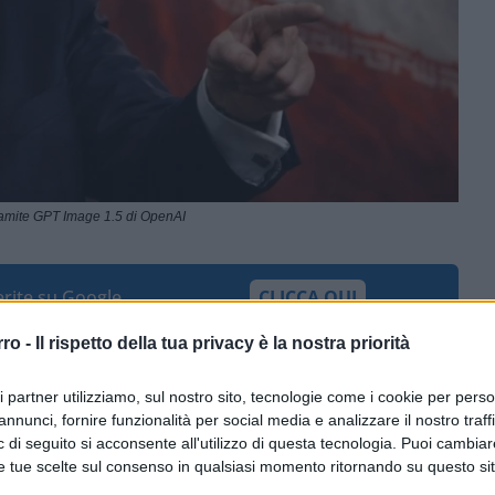
ramite GPT Image 1.5 di OpenAI
ferite su Google
CLICCA QUI
rro -
Il rispetto della tua privacy è la nostra priorità
0:00
/
--:--
ri partner utilizziamo, sul nostro sito, tecnologie come i cookie per pers
annunci, fornire funzionalità per social media e analizzare il nostro traff
Trump
ha dichiarato pubblicamente che il
 di seguito si acconsente all'utilizzo di questa tecnologia. Puoi cambiar
sa con
l’Iran
sono finiti. “Non voglio più
e tue scelte sul consenso in qualsiasi momento ritornando su questo si
ha detto Trump a margine del vertice NATO,