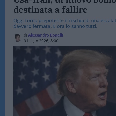
destinata a fallire
Oggi torna prepotente il rischio di una escalat
davvero fermata. E ora lo sanno tutti.
di
Alessandro Bonelli
9 Luglio 2026, 8:00