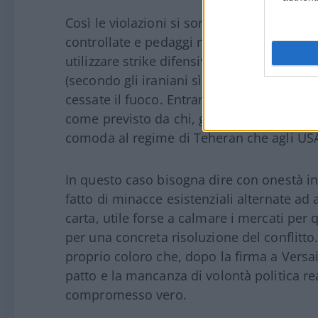
Così le violazioni si sono accumulate in fr
controllate e pedaggi nello Stretto, gli St
utilizzare strike difensivi, Israele ha ope
(secondo gli iraniani sì, secondo gli USA no
cessate il fuoco. Entrambe le parti hanno
come previsto da chi, già a metà giugno, p
comoda al regime di Teheran che agli USA
In questo caso bisogna dire con onestà int
fatto di minacce esistenziali alternate ad
carta, utile forse a calmare i mercati pe
per una concreta risoluzione del conflitto
proprio coloro che, dopo la firma a Versail
patto e la mancanza di volontà politica re
compromesso vero.