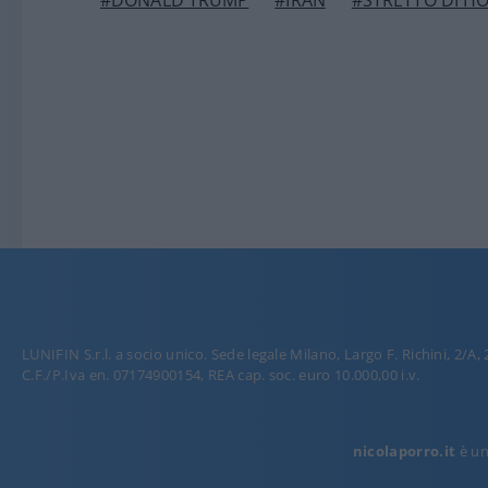
#DONALD TRUMP
#IRAN
#STRETTO DI H
LUNIFIN S.r.l. a socio unico. Sede legale Milano, Largo F. Richini, 2/A,
C.F./P.Iva en. 07174900154, REA cap. soc. euro 10.000,00 i.v.
nicolaporro.it
è una