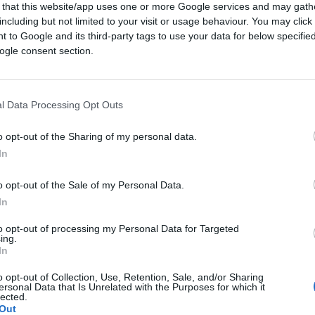
 that this website/app uses one or more Google services and may gath
che dell’intesa dopo una notte di intensi
including but not limited to your visit or usage behaviour. You may click 
 to Google and its third-party tags to use your data for below specifi
ogle consent section.
iti hanno colpito oltre 80 obiettivi iraniani
l Data Processing Opt Outs
i imbarcazioni dei Guardiani della
posta agli attacchi del regime contro tre
o opt-out of the Sharing of my personal data.
In
 colpire le basi militari americane in Bahrein
o opt-out of the Sale of my Personal Data.
In
to saltare la fragile intesa
siglata appena
to opt-out of processing my Personal Data for Targeted
ump aveva celebrato a Versailles la firma del
ing.
In
sidente iraniano Masoud Pezeshkian.
e ostilità,
la riapertura dello Stretto di
o opt-out of Collection, Use, Retention, Sale, and/or Sharing
ersonal Data that Is Unrelated with the Purposes for which it
mma nucleare e un parziale sblocco di asset
lected.
Out
a dalla guerra iniziata a febbraio con gli