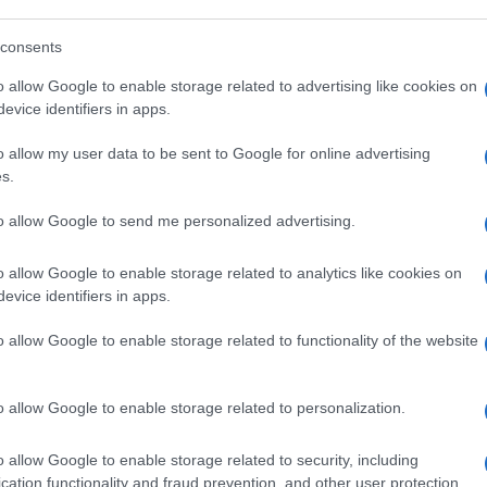
ano ucciso la Guida Suprema Ali Khamenei e
consents
ra dello stretto e coinvolgimento di
o allow Google to enable storage related to advertising like cookies on
evice identifiers in apps.
o allow my user data to be sent to Google for online advertising
s.
to allow Google to send me personalized advertising.
decenni di ascesa iraniana
o allow Google to enable storage related to analytics like cookies on
evice identifiers in apps.
sa fosse
farlocca.
Subito dopo la firma,
ionali e giornalisti avevano espresso forti
o allow Google to enable storage related to functionality of the website
o di meccanismi credibili di verifica e
ssolutamente inesistente tra due avversari
o allow Google to enable storage related to personalization.
o allow Google to enable storage related to security, including
cation functionality and fraud prevention, and other user protection.