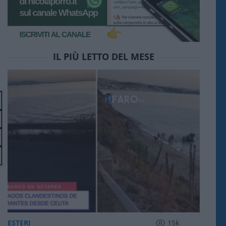
IL PIÙ LETTO DEL MESE
ESTERI
15k