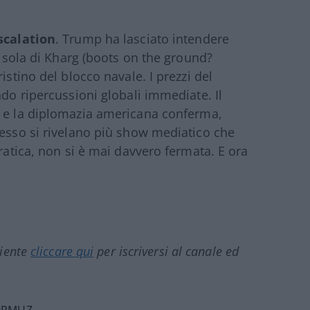
escalation
. Trump ha lasciato intendere
l’isola di Kharg (boots on the ground?
istino del blocco navale. I prezzi del
ndo ripercussioni globali immediate. Il
ro e la diplomazia americana conferma,
pesso si rivelano più show mediatico che
pratica, non si è mai davvero fermata. E ora
ciente
cliccare qui
per iscriversi al canale ed