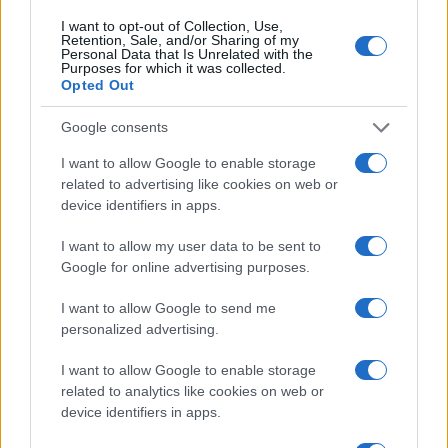
mentre a sinistra è sorto un certo imbarazzo forse
I want to opt-out of Collection, Use,
perché hanno capito il giochetto e si son presto
Retention, Sale, and/or Sharing of my
Personal Data that Is Unrelated with the
visti orfani di Mattarella, loro protettore politico.
Purposes for which it was collected.
Opted Out
Giuliano Amato, benché uomo di establishment,
Google consents
non è Mattarella. Negli anni scorsi aveva criticato
I want to allow Google to enable storage
il funzionamento della moneta unica perché
related to advertising like cookies on web or
sprovvista di una banca centrale che faccia da
device identifiers in apps.
prestatrice di ultima istanza, ed era vecchio amico
I want to allow my user data to be sent to
di Silvio Berlusconi. Inoltre, nel settembre 1992,
Google for online advertising purposes.
da presidente del Consiglio fece uscire l’Italia
I want to allow Google to send me
dallo SME
(sistema monetario europeo), il nonno
personalized advertising.
dell’euro. È chiaro che, benché uomo di sinistra (è
stato l’ultimo presidente del Consiglio della
I want to allow Google to enable storage
related to analytics like cookies on web or
XIII
legislatura, a maggioranza di centrosinistra),
device identifiers in apps.
non è uno di quei catto-comunisti capaci dei soliti