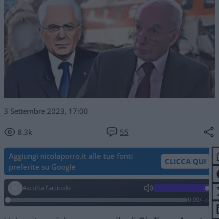
3 Settembre 2023, 17:00
8.3k
55
Aggiungi nicolaporro.it alle tue fonti
CLICCA QUI
preferite su Google
Ascolta l'articolo
0:00
/
--:--