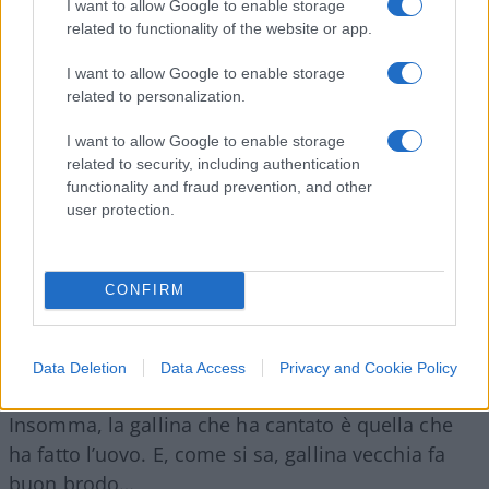
imbrogli tipici dei vecchi volponi Dc-Pds; quindi,
I want to allow Google to enable storage
related to functionality of the website or app.
non dispiace né a Meloni né a Salvini, e
tantomeno dovrebbe dispiacere a Forza Italia.
I want to allow Google to enable storage
related to personalization.
I want to allow Google to enable storage
Anzi, al centrodestra conviene pure, visto che, in
related to security, including authentication
assenza di un accordo in tal senso, si sorbirebbe
functionality and fraud prevention, and other
user protection.
Mattarella e le sue dichiarazioni politiche pro
sinistra fino alla fine della legislatura.
Tanto vale
accettare il “compromesso Amato”
, che
CONFIRM
quantomeno non proviene dall’area dem. E
conviene pure alla sinistra, per evitare che un
eventuale incidente di percorso possa portare al
Data Deletion
Data Access
Privacy and Cookie Policy
Quirinale addirittura un leghista o un ex An.
Insomma, la gallina che ha cantato è quella che
ha fatto l’uovo. E, come si sa, gallina vecchia fa
buon brodo…