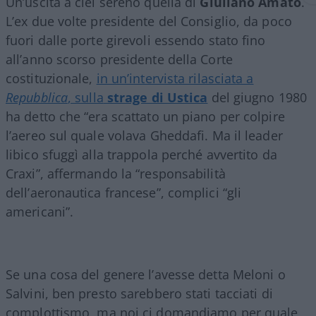
Un’uscita a ciel sereno quella di
Giuliano Amato
.
L’ex due volte presidente del Consiglio, da poco
fuori dalle porte girevoli essendo stato fino
all’anno scorso presidente della Corte
costituzionale,
in un’intervista rilasciata a
Repubblica
, sulla
strage di Ustica
del giugno 1980
ha detto che “era scattato un piano per colpire
l’aereo sul quale volava Gheddafi. Ma il leader
libico sfuggì alla trappola perché avvertito da
Craxi”, affermando la “responsabilità
dell’aeronautica francese”, complici “gli
americani”.
Se una cosa del genere l’avesse detta Meloni o
Salvini, ben presto sarebbero stati tacciati di
complottismo, ma noi ci domandiamo per quale