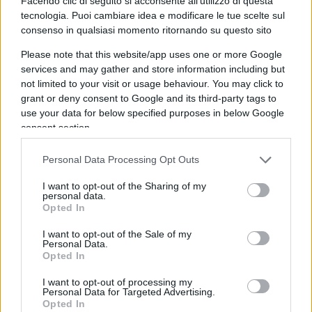
Facendo clic di seguito si acconsente all'utilizzo di questa
difficile che possa pensare di restare al Colle per
tecnologia. Puoi cambiare idea e modificare le tue scelte sul
consenso in qualsiasi momento ritornando su questo sito
l’intera durata del secondo mandato.
Please note that this website/app uses one or more Google
services and may gather and store information including but
not limited to your visit or usage behaviour. You may click to
Per andare via occorrono tuttavia garanzie.
grant or deny consent to Google and its third-party tags to
Lasciare al centrodestra anche la designazione del
use your data for below specified purposes in below Google
consent section.
prossimo Capo dello Stato farebbe impazzire non
solo il centrosinistra ma l’intero apparato dello
Personal Data Processing Opt Outs
Stato, i cui funzionari sono per lo più espressione
I want to opt-out of the Sharing of my
diretta o indiretta di quel mondo. Ed ecco che il
personal data.
Quirinale ha cercato di sondare il terreno
Opted In
(Mattarella e Amato erano insieme giudici della
I want to opt-out of the Sale of my
Personal Data.
Corte costituzionale), mandando avanti il dottor
Opted In
Sottile, che, di fatto, ha colto nel segno.
Meloni e
Salvini hanno immediatamente cavalcato l’onda
I want to opt-out of processing my
Personal Data for Targeted Advertising.
chiedendo che su Ustica si faccia chiarezza
,
Opted In