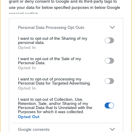
Vignetta del 07/08/2026
grant or deny consent to Google and its third-party tags to
use your data for below specified purposes in below Google
consent section.
Personal Data Processing Opt Outs
Vai all'archivio delle vignette
I want to opt-out of the Sharing of my
personal data.
Opted In
I want to opt-out of the Sale of my
Personal Data.
Opted In
Il campeggio dei comunisti:
I want to opt-out of processing my
tutti in vacanza, ma sempre
Personal Data for Targeted Advertising.
Opted In
con falce e martello
I want to opt-out of Collection, Use,
Retention, Sale, and/or Sharing of my
Canne, pastasciutta antifà e indottrinamento: la
Personal Data that Is Unrelated with the
Purposes for which it was collected.
rivoluzione dei giovani viziati che giocano al
Opted Out
comunismo con i soldi degli altri
Google consents