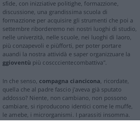
sfide, con inizziative politighe, formazzione,
discussione, una grandissima scuola di
formazzione per acquisire gli strumenti che poi a
settembre riborderemo nei nostri luoghi di studio,
nelle univerzità, nelle scuole, nei luoghi di laoro,
più conzapevoli e piùfforti, per poter portare
auandi la nostra attividà e saper organizzuare la
ggioventù
più coscccientecombattiva”.
In che senso,
compagna ciancicona
, ricordate,
quella che al padre fascio j’aveva già sputato
addosso? Niente, non cambiano, non possono
cambiare, si riproducono identici come le muffe,
le amebe, i microrganismi. I parassiti insomma.
Luoghi di studio, lì in mezzo, ho paura pochi. Di
indottrinamento anzi parecchi, ma tanto in quel