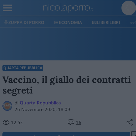
UPPA DI PORRO
ECONOMIA
LIBERILIBRI
SHOP
QUARTA REPUBBLICA
Vaccino, il giallo dei contratti
segreti
di
Quarta Repubblica
26 Novembre 2020, 18:09
12.5k
16