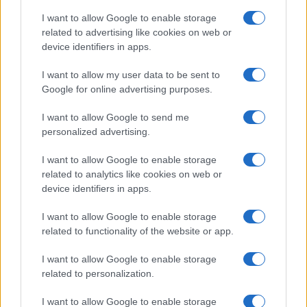
di
Max Del Papa
2k
3
9 Agosto 2026, 8:52
I want to allow Google to enable storage
related to advertising like cookies on web or
device identifiers in apps.
I want to allow my user data to be sent to
Google for online advertising purposes.
I want to allow Google to send me
personalized advertising.
I want to allow Google to enable storage
related to analytics like cookies on web or
device identifiers in apps.
I want to allow Google to enable storage
related to functionality of the website or app.
Leggere sempre
Federico Rampini
per capire
il livello di miseria umana dei giovani occidentali
I want to allow Google to enable storage
viziati che le pensano (si fa per dire) tutte per
related to personalization.
odiare l’occidente che li ha viziati. Adesso si
I want to allow Google to enable storage