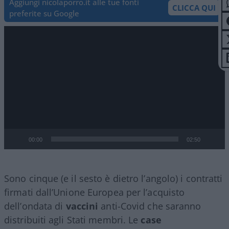
Aggiungi nicolaporro.it alle tue fonti
CLICCA QUI
preferite su Google
Video
Player
00:00
02:50
Sono cinque (e il sesto è dietro l’angolo) i contratti
firmati dall’Unione Europea per l’acquisto
dell’ondata di
vaccini
anti-Covid che saranno
distribuiti agli Stati membri. Le
case