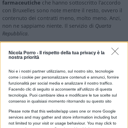
farmaceutiche
che hanno sottoscritto l’accordo
con Bruxelles sono note mentre il resto, ovvero il
contenuto dei contratti meno, molto meno. Anzi,
non ne sappiamo niente. Il servizio di
Quarta
Repubblica
.
Dalla puntata del 23 novembre 2020
Nicola Porro -
Il rispetto della tua privacy è la
nostra priorità
#BRUXELLES
#CONTRATTI
#UNIONE EUROPEA
Noi e i nostri partner utilizziamo, sul nostro sito, tecnologie
#VACCINO
come i cookie per personalizzare contenuti e annunci, fornire
funzionalità per social media e analizzare il nostro traffico.
Facendo clic di seguito si acconsente all'utilizzo di questa
16
tecnologia. Puoi cambiare idea e modificare le tue scelte sul
Leggi i commenti
consenso in qualsiasi momento ritornando su questo sito
Please note that this website/app uses one or more Google
services and may gather and store information including but
SEDUTE SATIRICHE
not limited to your visit or usage behaviour. You may click to