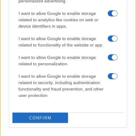
personalized advertising.
I want to allow Google to enable storage
related to analytics like cookies on web or
device identifiers in apps.
I want to allow Google to enable storage
Luigi Bisignani per Il Tempo, 8 agosto 2026
related to functionality of the website or app.
I want to allow Google to enable storage
related to personalization.
Caro Porro, la sinistra lo
I want to allow Google to enable storage
voleva. Ma Guccini era un
related to security, including authentication
functionality and fraud prevention, and other
battitore libero
user protection.
Il cantautore non era coercibile all'ottusa
militanza che è tanto gradita al potere
CONFIRM
di
La Posta
1.7k
2
8 Agosto 2026, 18:00