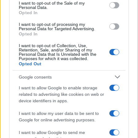
nell’analisi dei dati, più chiara nel distinguere
I want to opt-out of the Sale of my
Personal Data.
l’errore dall’illecito e più comprensibile persino ai
Opted In
cittadini.
I want to opt-out of processing my
Personal Data for Targeted Advertising.
Opted In
Perché chi amministra in buona fede deve poter
firmare senza paura.
Ma chi paga le tasse deve
I want to opt-out of Collection, Use,
Retention, Sale, and/or Sharing of my
poter dormire altrettanto tranquillo
, sapendo
Personal Data that Is Unrelated with the
Purposes for which it was collected.
che qualcuno continua a controllare come
Opted Out
vengono spesi i suoi soldi. Machiavelli,
Google consents
probabilmente, avrebbe capito anche questo.
I want to allow Google to enable storage
related to advertising like cookies on web or
device identifiers in apps.
I want to allow my user data to be sent to
Google for online advertising purposes.
I want to allow Google to send me