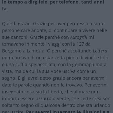
in tempo a dirglielo, per telefono, tanti anni
fa
.
Quindi grazie. Grazie per aver permesso a tante
persone care andate, di continuare a vivere nelle
sue canzoni. Grazie perché con
Autogrill
mi
tornavano in mente i viaggi con la 127 da
Bergamo a Lamezia. O perché ascoltando
Lettera
mi ricordavo di una stanzetta piena di vinili e libri
e una cuffia spelacchiata, con la gommapiuma a
vista, ma da cui la sua voce usciva come un
sogno. E gli avrei detto grazie ancora per avermi
dato le parole quando non le trovavo. Per avermi
insegnato cosa sia la libertà, che al mare non
importa essere azzurro o verde, che certe crisi son
soltanto segno di qualcosa dentro che sta urlando
per uscire.
Per avermi insegnato le illusioni e a