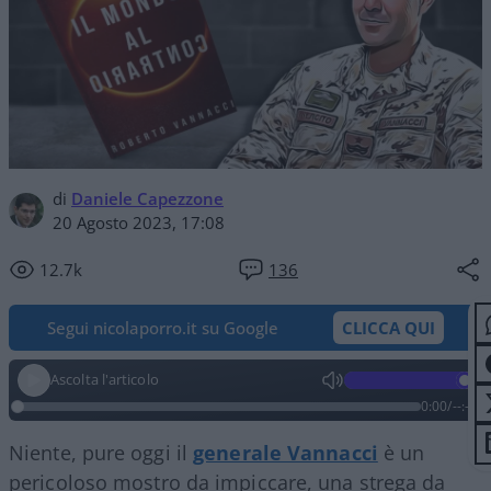
di
Daniele Capezzone
20 Agosto 2023, 17:08
12.7k
136
Segui nicolaporro.it su Google
CLICCA QUI
Ascolta l'articolo
0:00
/
--:--
Niente, pure oggi il
generale Vannacci
è un
pericoloso mostro da impiccare, una strega da