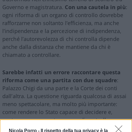
Governo e magistratura.
Con una cautela in più
:
ogni riforma di un organo di controllo dovrebbe
rafforzarne non soltanto l’efficienza, ma anche
l’indipendenza e la percezione di indipendenza,
perché l’autorevolezza di chi controlla dipende
anche dalla distanza che mantiene da chi è
chiamato a controllare.
Sarebbe infatti un errore raccontare questa
riforma come una partita con due squadre
:
Palazzo Chigi da una parte e la Corte dei conti
dall’altra. La questione riguarda qualcosa di assai
meno spettacolare, ma molto più importante:
come rendere lo Stato capace di decidere e,
contemporaneamente, capace di controllare se
stesso.
Nicola Porro -
Il rispetto della tua privacy è la