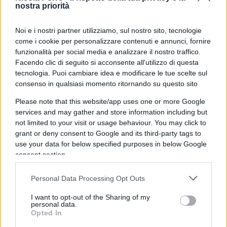
nostra priorità
Noi e i nostri partner utilizziamo, sul nostro sito, tecnologie
come i cookie per personalizzare contenuti e annunci, fornire
funzionalità per social media e analizzare il nostro traffico.
Facendo clic di seguito si acconsente all'utilizzo di questa
tecnologia. Puoi cambiare idea e modificare le tue scelte sul
consenso in qualsiasi momento ritornando su questo sito
Please note that this website/app uses one or more Google
services and may gather and store information including but
not limited to your visit or usage behaviour. You may click to
grant or deny consent to Google and its third-party tags to
use your data for below specified purposes in below Google
consent section.
Forse è proprio questa l’occasione che resta
ancora da cogliere.
Fare della Corte non un
Personal Data Processing Opt Outs
ostacolo all’amministrazione, ma una
I want to opt-out of the Sharing of my
moderna infrastruttura della buona
personal data.
Opted In
amministrazione
: più veloce nei giudizi, più forte