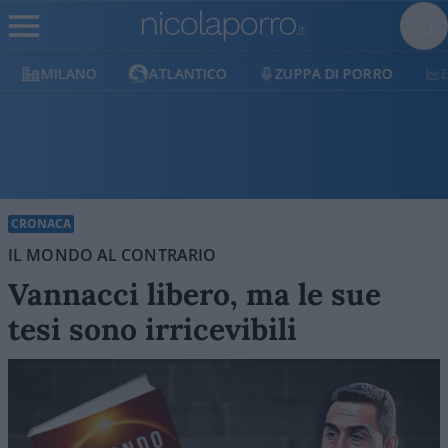
MILANO
ATLANTICO
ZUPPA DI PORRO
E
CRONACA
IL MONDO AL CONTRARIO
Vannacci libero, ma le sue
tesi sono irricevibili