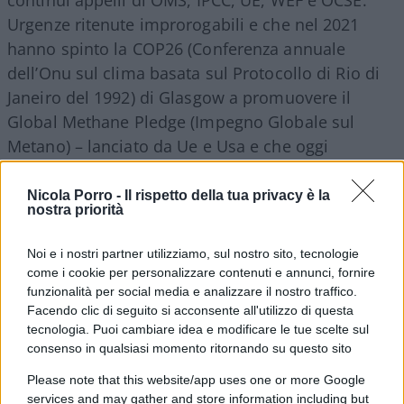
Urgenze ritenute improrogabili e che nel 2021
hanno spinto la COP26 (Conferenza annuale
dell’Onu sul clima basata sul Protocollo di Rio di
Janeiro del 1992) di Glasgow a promuovere il
Global Methane Pledge (Impegno Globale sul
Metano) – lanciato da Ue e Usa e che oggi
coinvolge 159 paesi nel mondo – per la
limitazione a 1.5°C dell’aumento della
Nicola Porro -
Il rispetto della tua privacy è la
nostra priorità
temperatura globale nel prossimo futuro, in
ottemperanza ai dettami climatici dell’ONU-IPCC.
Noi e i nostri partner utilizziamo, sul nostro sito, tecnologie
Per inciso, si tratta di un aumento delle
come i cookie per personalizzare contenuti e annunci, fornire
temperature che è perfettamente comparabile a
funzionalità per social media e analizzare il nostro traffico.
Facendo clic di seguito si acconsente all'utilizzo di questa
quello stimato per l’eruzione del solo vulcano
tecnologia. Puoi cambiare idea e modificare le tue scelte sul
Hunga Tonga Ha’apai.
consenso in qualsiasi momento ritornando su questo sito
Please note that this website/app uses one or more Google
In alcuni esperimenti, comunica DSM-Firmenich,
services and may gather and store information including but