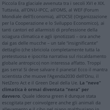
Piccola Era glaciale avvenuta tra i secoli XVI e XIX.
Tuttavia, all’ONU-IPCC, all’OMS, al WEF (Forum
Mondiale dell’Economia), all’OCSE (Organizzazione
per la Cooperazione e lo Sviluppo Economico), ai
tanti cantori ed allarmisti di professione della
sciagura climatica e agli ipnotizzati – ora anche
dai gas delle mucche – un tale “insignificante”
dettaglio (che sbriciola completamente tutta la
pretestuosa e ipocrita narrativa sul riscaldamento
globale antropico) non interessa affatto. Troppi
gas serra! Si deve salvare il pianeta! Ecco il mantra
scientista che muove l’Agenda2030 dell’Onu, il
NetZero Act e il Green Deal della Ue.
La “neve”
climatica è ormai diventata “nera” per
davvero
. Quale ideona green è dunque stata
escogitata per coinvolgere anche gli animali da
allevamento e il cibo nel piano malthusiano in