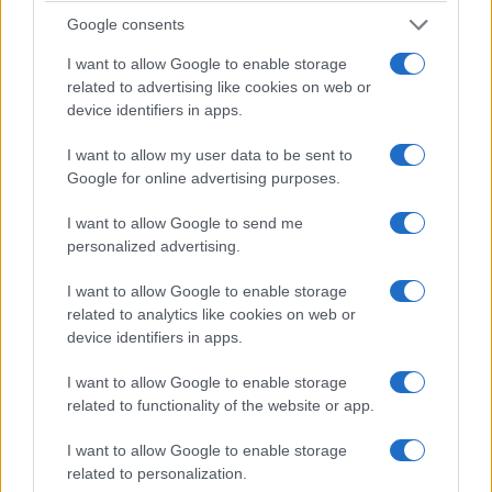
Google consents
citate nel suo comunicato, su riviste scientifiche
peer-reviewed. Il 24 febbraio 2022, la DSM-
I want to allow Google to enable storage
Firmenich rilascia un comunicato sul suo sito
related to advertising like cookies on web or
device identifiers in apps.
internet per esprimere piena soddisfazione per la
ottenuta autorizzazione alla commercializzazione
I want to allow my user data to be sent to
in Europa del suo farmaco amico del clima.
Stella
Google for online advertising purposes.
Kyriakides
, l’allora Commissaria Ue per la Salute
I want to allow Google to send me
e la Sicurezza alimentare, così presentò
personalized advertising.
l’approvazione all’uso in Europa di Bovaer©️: “Il
I want to allow Google to enable storage
taglio delle emissioni di metano derivante
related to analytics like cookies on web or
dall’allevamento è centrale nella nostra battaglia
device identifiers in apps.
contro il cambiamento climatico e l’approvazione
odierna [di Bovaer©️] è un chiaro esempio di cosa
I want to allow Google to enable storage
related to functionality of the website or app.
possiamo ottenere attraverso le innovazioni in
campo agricolo”. Le preoccupazioni sul clima in
I want to allow Google to enable storage
ambito UE sono talmente condivise e angoscianti
related to personalization.