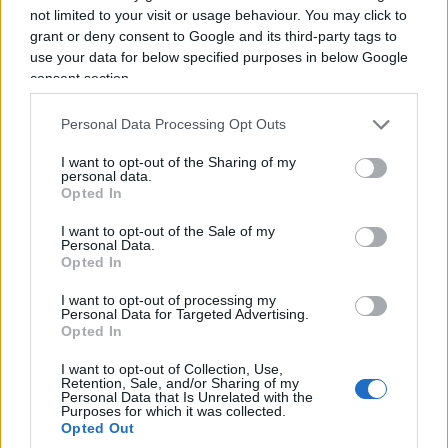
si raggiunge una riduzione del metano bovino
not limited to your visit or usage behaviour. You may click to
grant or deny consent to Google and its third-party tags to
addirittura dell’80%
. Le prime autorizzazioni alla
use your data for below specified purposes in below Google
commercializzazione di Bovaer©️ risalgono
consent section.
proprio al 2021. Ad esempio, l’autorità della Ue
preposta alle procedure di verifica e
Personal Data Processing Opt Outs
autorizzazione anche dei nuovi farmaci per uso
I want to opt-out of the Sharing of my
alimentare lungo tutta la filiera produzione-
personal data.
Opted In
consumo, la EFSA (European Food Safety
Authority) con sede a Parma, si pronuncia
I want to opt-out of the Sale of my
Personal Data.
favorevolmente al suo impiego il 30 settembre
Opted In
2021 e poi pubblica, il 19 Novembre dello stesso
I want to opt-out of processing my
anno, i criteri adottati per la certificazione della
Personal Data for Targeted Advertising.
Opted In
sua sicurezza per gli animali e per l’uomo
basandosi però su studi forniti e, dunque, non
I want to opt-out of Collection, Use,
Retention, Sale, and/or Sharing of my
indipendenti. È verosimile pensare che tali studi
Personal Data that Is Unrelated with the
Purposes for which it was collected.
forniti alla EFSA rientrino tra la cinquantina di
Opted Out
ricerche pubblicate proprio da DSM-Firmenich, e