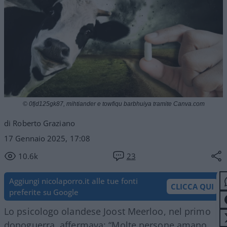
© 0fjd125gk87, mihtiander e towfiqu barbhuiya tramite Canva.com
di Roberto Graziano
17 Gennaio 2025, 17:08
10.6k
23
Aggiungi nicolaporro.it alle tue fonti
CLICCA QUI
preferite su Google
Lo psicologo olandese Joost Meerloo, nel primo
dopoguerra, affermava: “Molte persone amano