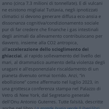
anno (circa 7.3 milioni di tonnellate). E di vulcani
ne esistono migliaia! Tuttavia, negli ipnotizzati
climatici si devono generare diffusa eco-ansia e
dissonanza cognitiva/condizionamento sociale
pur di far credere che finanche i gas intestinali
degli animali da allevamento contribuiscano per
davvero, insieme alla CO2 antropica,
all’
accelerazione dello scioglimento dei
ghiacciai
, al rapido sollevamento del livello dei
mari, al drammatico aumento della violenza degli
uragani e all’esponenziale riscaldamento di un
pianeta divenuto ormai torrido. Anzi, “in
ebollizione” come affermato nel luglio 2023, in
una grottesca conferenza stampa nel Palazzo di
Vetro di New York, dal Segretario generale
dell’Onu Antonio Guterres. Tutte falsità, descritte
anche nel libro
La grande bugia verde
(Liberilibri,