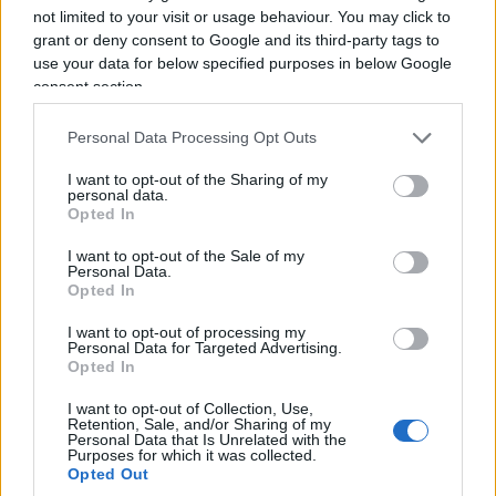
not limited to your visit or usage behaviour. You may click to
è rozzo, maleducato, il potere ha riconquistato
grant or deny consent to Google and its third-party tags to
prerogative sacrali, se un giornalista fa domande
use your data for below specified purposes in below Google
dritte, brutali, passa da terrorista, viene bloccato,
consent section.
dissuaso, nessuno ricorda più che la democrazia
Personal Data Processing Opt Outs
funziona così.
I want to opt-out of the Sharing of my
personal data.
Opted In
I want to opt-out of the Sale of my
Personal Data.
Opted In
I want to opt-out of processing my
Personal Data for Targeted Advertising.
Opted In
I want to opt-out of Collection, Use,
Retention, Sale, and/or Sharing of my
Personal Data that Is Unrelated with the
Purposes for which it was collected.
Opted Out