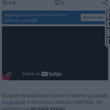
6.4k
3
Aggiungi nicolaporro.it alle tue fonti
CLICCA QUI
preferite su Google
Da qualche settimana è uscito in libreria
La grande
bugia verde
, il mio ultimo libro per
Liberilibri
. Ne
parliamo con
Michele Silenzi
.