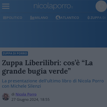
POLITICO
MILANO
ATLANTICO
ZUPPA DI
ZUPPA DI PORRO
Zuppa Liberilibri: cos’è “La
grande bugia verde”
La presentazione dell'ultimo libro di Nicola Porro
con Michele Silenzi
di
Nicola Porro
27 Giugno 2024, 18:55