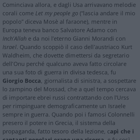
Cominciava allora, e dagli Usa arrivavano melodie
corali come
Let my people go
(“lascia andare il mio
popolo” diceva Mosè al faraone), mentre in
Europa teneva banco Salvatore Adamo con
Inch’Allah
e da noi l’eterno Gianni Morandi con
Israel
. Quando scoppiò il caso dell’austriaco Kurt
Waldheim, che dovette dimettersi da segretario
dell’Onu perché qualcuno aveva fatto circolare
una sua foto di guerra in divisa tedesca, fu
Giorgio
Bocca
, giornalista di sinistra, a sospettare
lo zampino del Mossad, che a quel tempo cercava
di importare ebrei russi contrattando con l’Urss
per rimpinguare demograficamente un Israele
sempre in guerra. Quando poi i famosi Colonnelli
presero il potere in Grecia, il sistema della
propaganda, fatto tesoro della lezione, c
apì che i
cantanti popolari erano una risorsa
, e fu così