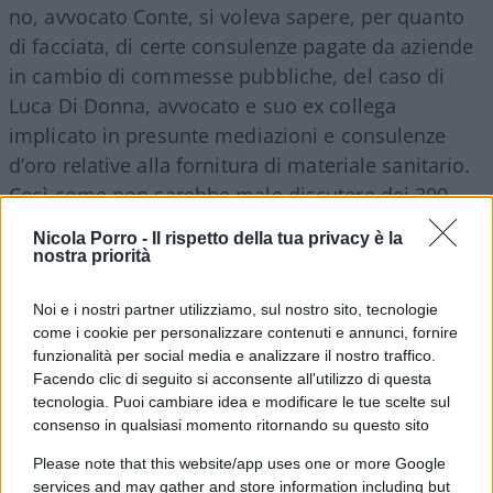
no, avvocato Conte, si voleva sapere, per quanto
di facciata, di certe consulenze pagate da aziende
in cambio di commesse pubbliche, del caso di
Luca Di Donna, avvocato e suo ex collega
implicato in presunte mediazioni e consulenze
d’oro relative alla fornitura di materiale sanitario.
Così come non sarebbe male discutere dei 300
miliardi bruciati dal tuo governo, 120 solo per
Nicola Porro -
Il rispetto della tua privacy è la
l’assurdo superbonus, e poi i 100 milioni di euro
nostra priorità
destinati all’app Immuni, gli 1,2 miliardi per
Noi e i nostri partner utilizziamo, sul nostro sito, tecnologie
l’acquisto di mascherine anti-Covid i 30 miliardi
come i cookie per personalizzare contenuti e annunci, fornire
per il reddito di cittadinanza.
Nell’elenco
funzionalità per social media e analizzare il nostro traffico.
rientrano anche il il cashback, il bonus
Facendo clic di seguito si acconsente all'utilizzo di questa
vacanze, i banchi a rotelle e il bonus
tecnologia. Puoi cambiare idea e modificare le tue scelte sul
consenso in qualsiasi momento ritornando su questo sito
monopattino, gli hub vaccinali a guisa di
primula
… Tutta roba lanciata durante o con la
Please note that this website/app uses one or more Google
services and may gather and store information including but
scusa del Covid. È maleducato chiedere? Sì, ormai