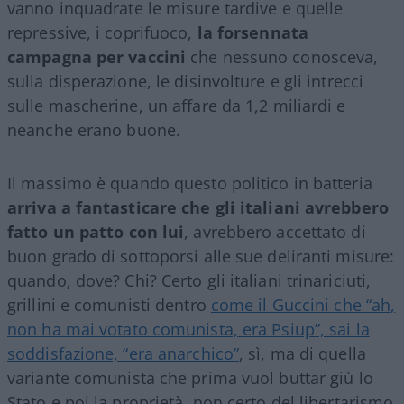
vanno inquadrate le misure tardive e quelle
repressive, i coprifuoco,
la forsennata
campagna per vaccini
che nessuno conosceva,
sulla disperazione, le disinvolture e gli intrecci
sulle mascherine, un affare da 1,2 miliardi e
neanche erano buone.
Il massimo è quando questo politico in batteria
arriva a fantasticare che gli italiani avrebbero
fatto un patto con lui
, avrebbero accettato di
buon grado di sottoporsi alle sue deliranti misure:
quando, dove? Chi? Certo gli italiani trinariciuti,
grillini e comunisti dentro
come il Guccini che “ah,
non ha mai votato comunista, era Psiup”, sai la
soddisfazione, “era anarchico”
, sì, ma di quella
variante comunista che prima vuol buttar giù lo
Stato e poi la proprietà, non certo del libertarismo