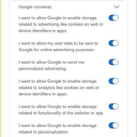
Invece l’eloquio “forse ellittico” è il contrario, è il
Google consents
gioco delle tre carte, è il dir niente ellittico, con la
I want to allow Google to enable storage
voce flautata, da retore e il polsino sbottonato
related to advertising like cookies on web or
device identifiers in apps.
sotto la giacca, da viveur di provincia.
Ma che
aspettarsi da uno così se non i documenti
I want to allow my user data to be sent to
anonimi per ribaltare la frittata, per
Google for online advertising purposes.
contraccambiare, sulla JC Electronics italia di
I want to allow Google to send me
Dario Bianchi
, se non le frasi di fumo, “Vengo qui
personalized advertising.
consapevole di dover riferire scienza e coscienza
di tutti i fatti da me conosciuti. Mi assumerò e mi
I want to allow Google to enable storage
related to analytics like cookies on web or
sono sempre assunto
device identifiers in apps.
la responsabilità politica anche delle mie condotte
e delle mie azioni”, che significa niente come
I want to allow Google to enable storage
related to functionality of the website or app.
niente vuol dire giurare “verità sul mio onore e su
quello delle “persone che hanno perso la
I want to allow Google to enable storage
vita durante la pandemia, verso i loro familiari e
related to personalization.