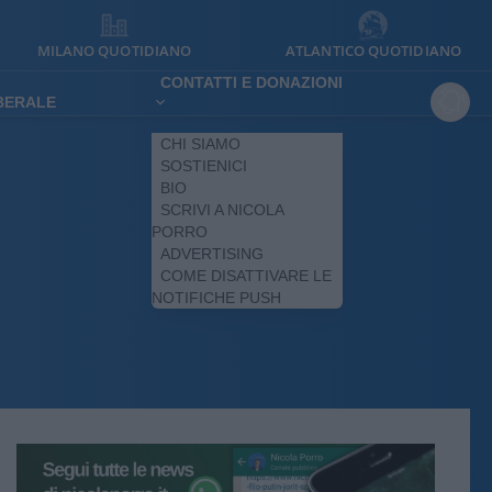
MILANO QUOTIDIANO
ATLANTICO QUOTIDIANO
CONTATTI E DONAZIONI
IBERALE
CHI SIAMO
SOSTIENICI
BIO
SCRIVI A NICOLA
PORRO
ADVERTISING
COME DISATTIVARE LE
NOTIFICHE PUSH