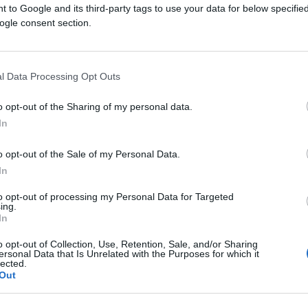
balizzazione – si è cercato di far passare
 to Google and its third-party tags to use your data for below specifi
ogle consent section.
ione ia tout court la visione di chi crede
be dire, “dei diritti”. E non, come
come l’altra che vede un’Europa
patria
l Data Processing Opt Outs
à nazionali, e che crede in una politica
vista come è quella portata avanti in questo
o opt-out of the Sharing of my personal data.
In
o opt-out of the Sale of my Personal Data.
ltro, sul predominio a Strasburgo di una
In
 anni fa, non dimentichiamolo, grazie ai
to opt-out of processing my Personal Data for Targeted
 che la delegittimazione a priori di un
ing.
governa oggi l’Unione Europea potrebbe
In
italiana e sulla nostra stessa ripresa
o opt-out of Collection, Use, Retention, Sale, and/or Sharing
cca chiarire alcune ambiguità
, allontanarsi
ersonal Data that Is Unrelated with the Purposes for which it
lected.
i, lavorare sul Partito Popolare per
Out
siddetti “liberali”) mettendo in evidenza le