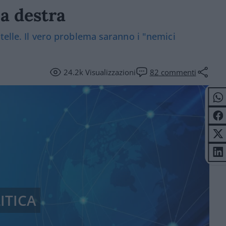
la destra
telle. Il vero problema saranno i "nemici
24.2k
Visualizzazioni
82
commenti
ITICA