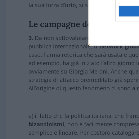
la sua forza d’urto, si sono fatti più avvedu
Le campagne della stampa p
3.
Da non sottovalutare poi il ruolo che svo
pubblica internazionale,
il network glob
caso, l’arma retorica che sarà usata è quell
ad esempio, ha già iniziato l’altro giorno l
ovviamente su Giorgia Meloni. Anche qu
strategia di attacco premeditato già sper
All’origine di questo fenomeno ci sono a m
a) il fatto che la politica italiana, che f
bizantinismi
, non è facilmente compresa 
semplice e lineare. Per costoro catalogare