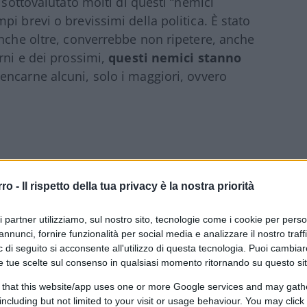
 sottovalutato molti di questi “nemici
i brevi o brevissimi della politica. È stato
anche oltre, converrebbe non ripetere, anche
rni e dei prossimi,
questi nemici stanno
encarne alcuni, solo i maggiori, ovvero
entrodestra sarà
l’Unione Europea
. Non
rro -
Il rispetto della tua privacy è la nostra priorità
a alleanza siano antieuropeisti ma perché
ri partner utilizziamo, sul nostro sito, tecnologie come i cookie per pers
ilupparsi in un modo diverso da come si
annunci, fornire funzionalità per social media e analizzare il nostro traff
 come era negli ideali fra l’altro di non pochi
 di seguito si acconsente all'utilizzo di questa tecnologia. Puoi cambiar
lare, con l’attuale Commissione presieduta
e tue scelte sul consenso in qualsiasi momento ritornando su questo si
campo largo” che include anche i centristi e
 that this website/app uses one or more Google services and may gath
ulturalmente dalla sinistra relativista e
including but not limited to your visit or usage behaviour. You may click 