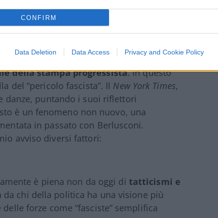
ti.
CONFIRM
rogressista
Data Deletion
Data Access
Privacy and Cookie Policy
lgerà, soprattutto a livello di opinione
ale della stampa progressista
. In questo
a del “pericolo fascista”. Il
New York Times
,
e danze, puntando i suoi riflettori
esto è un fenomeno non nuovo, una
imentata in passato con Berlusconi.
io avviso diversi fattori:
rancamente è piena non da oggi di
tatticismi e
da chi della politica ha una visione più
 delle forze come “fasciste” semplifica