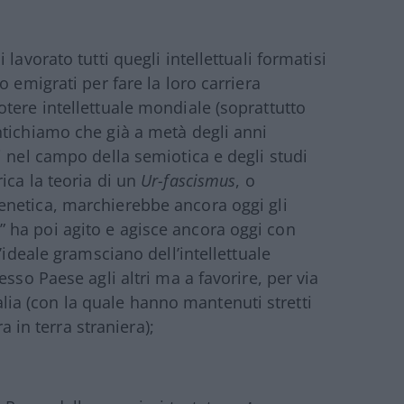
lavorato tutti quegli intellettuali formatisi
 emigrati per fare la loro carriera
tere intellettuale mondiale (soprattutto
ntichiamo che già a metà degli anni
i nel campo della semiotica e degli studi
ica la teoria di un
Ur-fascismus
, o
netica, marchierebbe ancora oggi gli
ani” ha poi agito e agisce ancora oggi con
’ideale gramsciano dell’intellettuale
sso Paese agli altri ma a favorire, per via
Italia (con la quale hanno mantenuti stretti
ra in terra straniera);