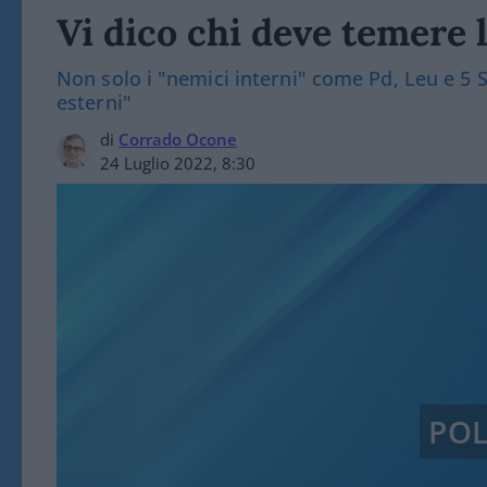
Vi dico chi deve temere 
Non solo i "nemici interni" come Pd, Leu e 5 S
esterni"
di
Corrado Ocone
24 Luglio 2022, 8:30
POL