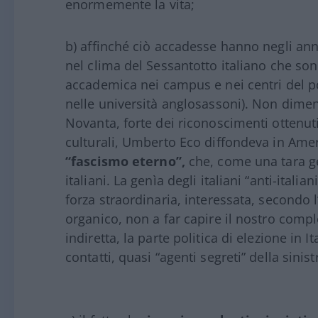
enormemente la vita;
b) affinché ciò accadesse hanno negli anni 
nel clima del Sessantotto italiano che sono
accademica nei campus e nei centri del po
nelle università anglosassoni). Non dime
Novanta, forte dei riconoscimenti ottenut
culturali, Umberto Eco diffondeva in Amer
“fascismo eterno”,
che, come una tara ge
italiani. La genìa degli italiani “anti-itali
forza straordinaria, interessata, secondo l
organico, non a far capire il nostro comple
indiretta, la parte politica di elezione in 
contatti, quasi “agenti segreti” della sinist