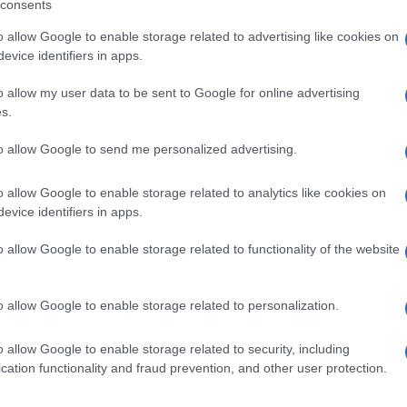
sua tradizione e la sua storia.
consents
o allow Google to enable storage related to advertising like cookies on
evice identifiers in apps.
o allow my user data to be sent to Google for online advertising
s.
almeno dovrebbe esserlo in punta di
tive e politicizzate, si muoverà senza dubbio
to allow Google to send me personalized advertising.
a del centrodestra, sarà ovviamente quella
o allow Google to enable storage related to analytics like cookies on
imane sono da aspettarsi, come accade da
evice identifiers in apps.
veemenza ancora nelle ultime
povero Morisi),
“inchieste ad orologeria”
e
o allow Google to enable storage related to functionality of the website
nostra parte politica. Le accuse saranno
ai media nazionali per poi sgonfiarsi e
o allow Google to enable storage related to personalization.
ata la buriana. È una fenomenologia che
 ha efficacemente illustrato e definito come
o allow Google to enable storage related to security, including
cation functionality and fraud prevention, and other user protection.
in questo caso, è che ormai molti italiani
y dei magistrati politicizzati conservi tutta