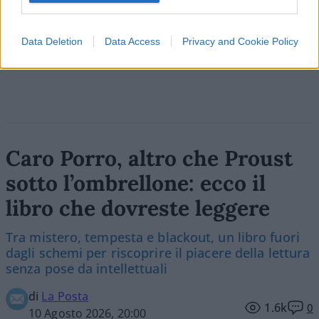
Data Deletion
Data Access
Privacy and Cookie Policy
Vai all'archivio delle vignette
Caro Porro, altro che Proust
sotto l’ombrellone: ecco il
libro che dovreste leggere
Tra mistero, tempesta e blackout, un libro fuori
dagli schemi per riscoprire il piacere della lettura
senza pose da intellettuali
di
La Posta
1.6k
0
10 Agosto 2026, 20:00