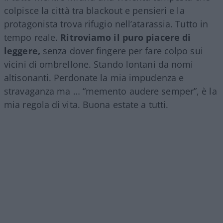
colpisce la città tra blackout e pensieri e la
protagonista trova rifugio nell’atarassia. Tutto in
tempo reale.
Ritroviamo il puro piacere di
leggere,
senza dover fingere per fare colpo sui
vicini di ombrellone. Stando lontani da nomi
altisonanti. Perdonate la mia impudenza e
stravaganza ma … “memento audere semper”, è la
mia regola di vita. Buona estate a tutti.