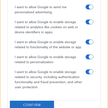
I want to allow Google to send me
Massimo Balsamo, 3 aprile 2024
personalized advertising.
I want to allow Google to enable storage
Nicolaporro.it è anche su Whatsapp. È
related to analytics like cookies on web or
device identifiers in apps.
sufficiente
cliccare qui
per iscriversi al canale ed
essere sempre aggiornati (gratis)
I want to allow Google to enable storage
related to functionality of the website or app.
#DDL ZAN
#J.K. ROWLING
#SCOZIA
#WOKE
I want to allow Google to enable storage
related to personalization.
14
I want to allow Google to enable storage
Leggi i commenti
related to security, including authentication
functionality and fraud prevention, and other
user protection.
SEDUTE SATIRICHE
Vignetta del 07/08/2026
CONFIRM