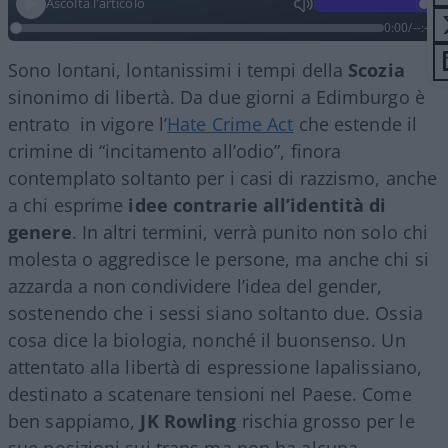
Ascolta l'articolo
0:00
/
--:--
Sono lontani, lontanissimi i tempi della
Scozia
sinonimo di libertà. Da due giorni a Edimburgo è
entrato in vigore l’
Hate Crime Act
che estende il
crimine di “incitamento all’odio”, finora
contemplato soltanto per i casi di razzismo, anche
a chi esprime
idee contrarie all’identità di
genere
. In altri termini, verrà punito non solo chi
molesta o aggredisce le persone, ma anche chi si
azzarda a non condividere l’idea del gender,
sostenendo che i sessi siano soltanto due. Ossia
cosa dice la biologia, nonché il buonsenso. Un
attentato alla libertà di espressione lapalissiano,
destinato a scatenare tensioni nel Paese. Come
ben sappiamo,
JK Rowling
rischia grosso per le
sue posizioni sui trans ma non ha alcuna