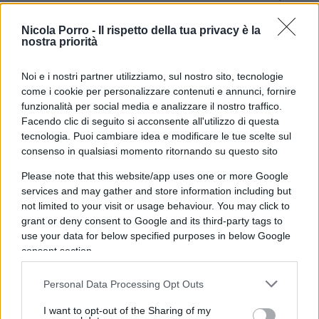
j’accuse della scrittrice, che ha raccolto ampi
consensi in rete e non solo in patria. Il dibattito è
Nicola Porro -
Il rispetto della tua privacy è la
nostra priorità
aperto anche in Italia, anche se è quantomeno
curioso che nessuno abbia fatto cenno al progetto
Noi e i nostri partner utilizziamo, sul nostro sito, tecnologie
– fortunatamente sfumato – del
Pd
con
come i cookie per personalizzare contenuti e annunci, fornire
funzionalità per social media e analizzare il nostro traffico.
protagonista Alessandro Zan.
Facendo clic di seguito si acconsente all'utilizzo di questa
tecnologia. Puoi cambiare idea e modificare le tue scelte sul
In Scozia era già reato “fomentare l’odio razziale”,
consenso in qualsiasi momento ritornando su questo sito
ma da due giorni a questa parte è punito come
Please note that this website/app uses one or more Google
reato anche il comportamento “minaccioso o
services and may gather and store information including but
not limited to your visit or usage behaviour. You may click to
offensivo” inteso a fomentare odio sulla base di
grant or deny consent to Google and its third-party tags to
altre caratteristiche, come la religione, l’età, la
use your data for below specified purposes in below Google
disabilità, l’orientamento sessuale e l’identità
consent section.
transgender. Non è tutto purtroppo: sarà inoltre
possibile perseguire le persone – la Rowling ma
Personal Data Processing Opt Outs
non solo – per quel che dicono nell’intimità della
I want to opt-out of the Sharing of my