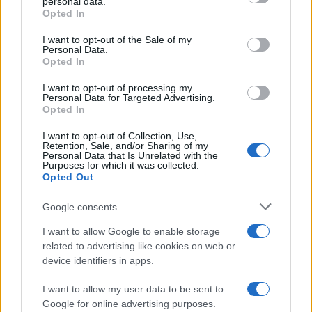
personal data.
loro casa. Non vi ricorda il tanto chiacchierato
Opted In
disegno di legge contro l’omobitransfobia
I want to opt-out of the Sale of my
dem
? Anche il ddl Zan prevedeva l’inasprimento
Personal Data.
delle pene contro i crimini e le discriminazioni
Opted In
contro omosessuali, transessuali, donne e
I want to opt-out of processing my
disabili. Entrando nel dettaglio, prevedeva la
Personal Data for Targeted Advertising.
Opted In
reclusione fino a quattro anni (sempre meglio di
sette, per carità) per le discriminazioni basate sul
I want to opt-out of Collection, Use,
Retention, Sale, and/or Sharing of my
sesso, sul genere, sull’orientamento sessuale,
Personal Data that Is Unrelated with the
Purposes for which it was collected.
sull’identità di genere e sulla disabilità. In altri
Opted Out
termini, anche il ddl Zan minacciava la libertà di
Google consents
espressione. L’ostruzionismo del centrodestra ha
salvato il Paese da questo provvedimento
I want to allow Google to enable storage
related to advertising like cookies on web or
liberticida ma è vietato abbassare la guardia:
device identifiers in apps.
l’esempio scozzese dimostra che la furia woke è
sempre in agguato.
I want to allow my user data to be sent to
Google for online advertising purposes.