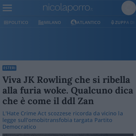
POLITICO
MILANO
ATLANTICO
ZUPPA DI
ESTERI
Viva JK Rowling che si ribella
alla furia woke. Qualcuno dica
che è come il ddl Zan
L'Hate Crime Act scozzese ricorda da vicino la
legge sull'omobitransfobia targata Partito
Democratico