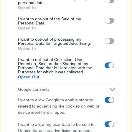
personal data.
Opted In
I want to opt-out of the Sale of my
“Uccidere un fascista non è reato”.
Personal Data.
In piazza l’odio dei fan del ddl Zan
Opted In
I want to opt-out of processing my
Personal Data for Targeted Advertising.
di
Quarta Repubblica
14.9k
Opted In
2 Novembre 2021, 20:00
I want to opt-out of Collection, Use,
Retention, Sale, and/or Sharing of my
Personal Data that Is Unrelated with the
Purposes for which it was collected.
Opted Out
Google consents
I want to allow Google to enable storage
nicolaporro.it
related to advertising like cookies on web or
device identifiers in apps.
I want to allow my user data to be sent to
Google for online advertising purposes.