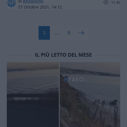
di
Redazione
31.4k
27 Ottobre 2021, 14:12
1
…
5
IL PIÙ LETTO DEL MESE