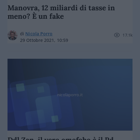
Manovra, 12 miliardi di tasse in
meno? È un fake
di
Nicola Porro
17.1k
29 Ottobre 2021, 10:59
nicolaporro.it
Ddl Zan, il vero omofobo è il Pd