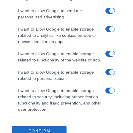
I want to allow Google to send me
Il diritto alla volgarità, la multa allo
personalized advertising.
Zoo di 105 e gli applausi contro il
ddl Zan
I want to allow Google to enable storage
related to analytics like cookies on web or
device identifiers in apps.
di
Antonello Barone
3.2k
30 Ottobre 2021, 8:23
I want to allow Google to enable storage
related to functionality of the website or app.
I want to allow Google to enable storage
related to personalization.
I want to allow Google to enable storage
related to security, including authentication
functionality and fraud prevention, and other
nicolaporro.it
user protection.
CONFIRM