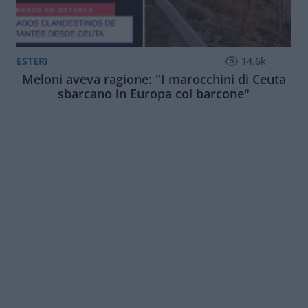
ESTERI
14.6k
Meloni aveva ragione: "I marocchini di Ceuta
sbarcano in Europa col barcone"