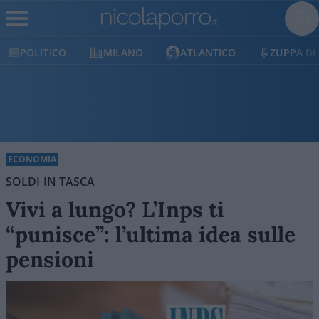
POLITICO
MILANO
ATLANTICO
ZUPPA DI
ECONOMIA
SOLDI IN TASCA
Vivi a lungo? L’Inps ti
“punisce”: l’ultima idea sulle
pensioni