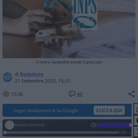
© nirat e Jacqueline tramite Canva.com
di
Redazione
21 Settembre 2023, 15:31
10.5k
40
Segui nicolaporro.it su Google
CLICCA QUI
Ascolta l'articolo
0:00
/
--:--