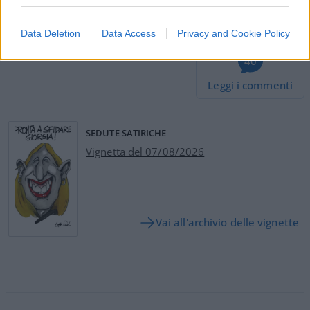
#INPS
#PENSIONI
Data Deletion
Data Access
Privacy and Cookie Policy
40
Leggi i commenti
SEDUTE SATIRICHE
Vignetta del 07/08/2026
Vai all'archivio delle vignette