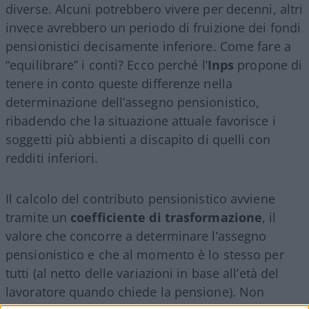
diverse. Alcuni potrebbero vivere per decenni, altri
invece avrebbero un periodo di fruizione dei fondi
pensionistici decisamente inferiore. Come fare a
“equilibrare” i conti? Ecco perché l’
Inps
propone di
tenere in conto queste differenze nella
determinazione dell’assegno pensionistico,
ribadendo che la situazione attuale favorisce i
soggetti più abbienti a discapito di quelli con
redditi inferiori.
Il calcolo del contributo pensionistico avviene
tramite un
coefficiente di trasformazione
, il
valore che concorre a determinare l’assegno
pensionistico e che al momento è lo stesso per
tutti (al netto delle variazioni in base all’età del
lavoratore quando chiede la pensione). Non