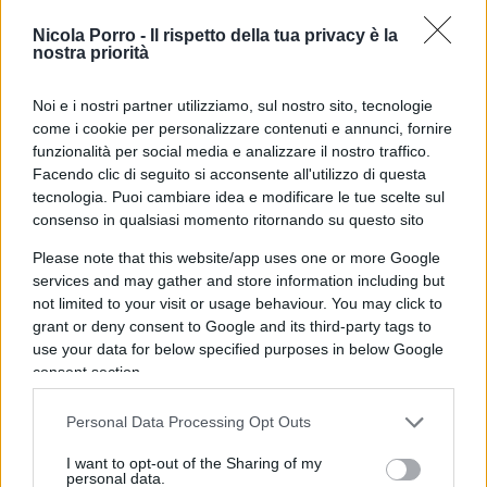
importa cioè il tipo di lavoro che fai, il luogo in cui
vivi, se l’efficienza sanitaria della regione di
Nicola Porro -
Il rispetto della tua privacy è la
nostra priorità
residenza o di altri fattori che possono concorrere
ad allungare (o ridurre) mediamente l’aspettativa
Noi e i nostri partner utilizziamo, sul nostro sito, tecnologie
di vita. Pertanto, l’
Inps
suggerisce di analizzare
come i cookie per personalizzare contenuti e annunci, fornire
questi fattori per ottenere una distribuzione più
funzionalità per social media e analizzare il nostro traffico.
Facendo clic di seguito si acconsente all'utilizzo di questa
equa delle pensioni.
tecnologia. Puoi cambiare idea e modificare le tue scelte sul
consenso in qualsiasi momento ritornando su questo sito
Professioni e pensioni: le
Please note that this website/app uses one or more Google
differenze secondo l’Inps
services and may gather and store information including but
not limited to your visit or usage behaviour. You may click to
grant or deny consent to Google and its third-party tags to
use your data for below specified purposes in below Google
Esaminando le differenze tra le professioni, i dati
consent section.
dell’
Inps
mostrano che un pensionato che ha
lavorato come operaio o impiegato ha una
Personal Data Processing Opt Outs
previsione media di percepire una pensione per
I want to opt-out of the Sharing of my
17,6 anni, mentre un ex dirigente mediamente ne
personal data.