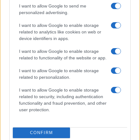
gli uomini e a 17,1 per le donne.
I want to allow Google to send me
personalized advertising.
L’Inps e le future decisioni
I want to allow Google to enable storage
politiche ed amministrative
related to analytics like cookies on web or
device identifiers in apps.
I want to allow Google to enable storage
L’Inps, dopo la pubblicazione delle notizie sui
related to functionality of the website or app.
quotidiani nazionali,
ha fatto sapere
che non sta
proponendo una riforma delle
pensioni
, e che le
I want to allow Google to enable storage
related to personalization.
informazioni raccolte sono destinate ad essere
una risorsa per l’elaborazione di decisioni
I want to allow Google to enable storage
politiche ed amministrative. “L’impegno dell’
Inps
–
related to security, including authentication
functionality and fraud prevention, and other
si legge nella nota – è e rimarrà sempre quello di
user protection.
garantire la tutela dei diritti dei cittadini e la
sostenibilità del sistema previdenziale italiano, nel
rispetto delle competenze e dei ruoli istituzionali”.
CONFIRM