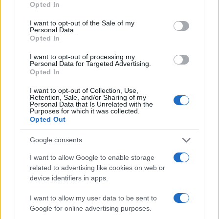
Opted In
può godere per 19,7 anni. Tuttavia, secondo lo
studio dell’Inps, anche il reddito svolge un ruolo:
I want to opt-out of the Sale of my
Personal Data.
un pensionato con un reddito basso, infatti,
Opted In
prevede di ricevere una pensione per 16 anni in
I want to opt-out of processing my
media, mentre chi veleggia nella fascia di reddito
Personal Data for Targeted Advertising.
Opted In
più alta ha una previsione media di 20,9 anni.
I want to opt-out of Collection, Use,
Retention, Sale, and/or Sharing of my
Lo stesso discorso, più o meno, si può fare per
Personal Data that Is Unrelated with the
Purposes for which it was collected.
quanto riguarda la regione di residenza. Nelle
Opted Out
Marche e in Umbria, per fare un esempio, gli
Google consents
uomini hanno una speranza di vita di 18,3 anni in
media dopo l’agognata pensione di 67 anni. In
I want to allow Google to enable storage
related to advertising like cookies on web or
Trentino Alto Adige, le donne, possono invece
device identifiers in apps.
arrivare anche fino a 21,6 anni. Opposto il
discorso in Campania e Sicilia, dove la previsione
I want to allow my user data to be sent to
media di assegni pensionistici arriva a 17 anni per
Google for online advertising purposes.