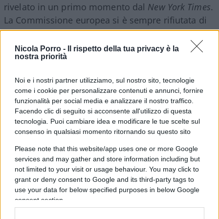
rivelato in un primo momento dal
New York Times
.
La Commissione europea si è sempre rifiutata di
rendere noto il contenuto dei messaggi, tanto da
non confermare l’esistenza di questi contatti.
Nicola Porro -
Il rispetto della tua privacy è la
nostra priorità
Ricordiamo che l’intesa tra le parti prevedeva
l’acquisto di
1,8 miliardi di dosi di vaccino
per
Noi e i nostri partner utilizziamo, sul nostro sito, tecnologie
un totale di
20 miliardi di euro
. Con il passaggio
come i cookie per personalizzare contenuti e annunci, fornire
dell’inchiesta alla Procura Ue, sarà possibile
funzionalità per social media e analizzare il nostro traffico.
sequestrare i telefoni degli interessati in tutti i
Facendo clic di seguito si acconsente all'utilizzo di questa
tecnologia. Puoi cambiare idea e modificare le tue scelte sul
Paesi dell’Unione. In particolare, resta un mistero
consenso in qualsiasi momento ritornando su questo sito
l’entità dell’accordo, considerando che alla fine
Please note that this website/app uses one or more Google
del 2023 era di almeno 4 miliardi di euro il valore
services and may gather and store information including but
delle dosi di vaccino avanzate.
not limited to your visit or usage behaviour. You may click to
grant or deny consent to Google and its third-party tags to
use your data for below specified purposes in below Google
consent section.
Leggi anche: