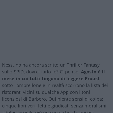
Nessuno ha ancora scritto un Thriller Fantasy
sullo SPID, dovrei farlo io? Ci penso.
Agosto è il
mese in cui tutti fingono di leggere Proust
sotto l’ombrellone e in realtà scorrono la lista dei
ristoranti vicini su qualche App con i toni
licenziosi di Barbero. Qui niente sensi di colpa:
cinque libri veri, letti e giudicati senza moralismi
adolescenziali, più un sesto che sto ancora