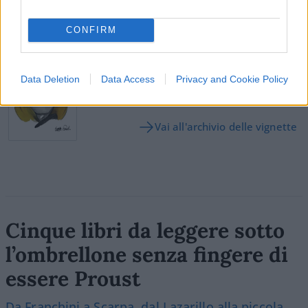
CONFIRM
SEDUTE SATIRICHE
Vignetta del 07/08/2026
Data Deletion
Data Access
Privacy and Cookie Policy
Vai all'archivio delle vignette
Cinque libri da leggere sotto
l’ombrellone senza fingere di
essere Proust
Da Franchini a Scarpa, dal Lazarillo alla piccola