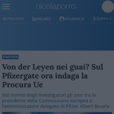
POLITICO
MILANO
ATLANTICO
ZUPPA DI 
GIUSTIZIA
Von der Leyen nei guai? Sul
Pfizergate ora indaga la
Procura Ue
Nel mirino degli investigatori gli sms tra la
presidente della Commissione europea e
l’amministratore delegato di Pfizer Albert Bourla