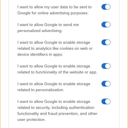
tracciare un solco in una
campagna elettorale
I want to allow my user data to be sent to
Google for online advertising purposes.
più rovente che mai
.
I want to allow Google to send me
personalized advertising.
Massimo Balsamo, 2 aprile 2024
I want to allow Google to enable storage
related to analytics like cookies on web or
device identifiers in apps.
Nicolaporro.it è anche su Whatsapp. È
sufficiente
cliccare qui
per iscriversi al canale ed
I want to allow Google to enable storage
related to functionality of the website or app.
essere sempre aggiornati (gratis)
I want to allow Google to enable storage
#BELGIO
#PFIZER
#URSULA VON DER LEYEN
related to personalization.
#VACCINI
I want to allow Google to enable storage
related to security, including authentication
functionality and fraud prevention, and other
52
user protection.
Leggi i commenti