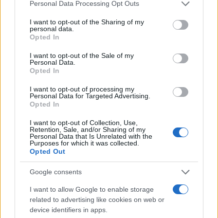
Personal Data Processing Opt Outs
Vaccini Covid, sms segreti con Mr. Pfizer:
I want to opt-out of the Sharing of my
personal data.
denunciata l’Ue
Opted In
I want to opt-out of the Sale of my
Sia l’Ungheria che la Polonia sono state citate in
Personal Data.
Opted In
giudizio da Pfizer per mancati pagamenti per le
dosi di vaccino dopo aver interrotto le consegne,
I want to opt-out of processing my
Personal Data for Targeted Advertising.
citando l’eccesso di offerta e la tensione
Opted In
finanziaria della guerra in Ucraina. Un funzionario
I want to opt-out of Collection, Use,
della Commissione europea ha affermato che il
Retention, Sale, and/or Sharing of my
Personal Data that Is Unrelated with the
governo europeo non era a conoscenza di
Purposes for which it was collected.
possibili procedimenti se non attraverso articoli di
Opted Out
stampa. Chi rischia di perderci molto è la von der
Google consents
Leyen, che da poche settimane ha confermato la
I want to allow Google to enable storage
sua intenzione di candidarsi nuovamente alla
related to advertising like cookies on web or
presidenza della Commissione Ue. La strada è
device identifiers in apps.
ancora più in salita, il Pfizergate potrebbe