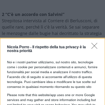
2 “C’è un accordo con Salvini”
Strepitosa intervista al Corriere di Berlusconi, di
quelle rare, perché lì c’è la verità. Se sai separare
le menzogne dalle bugie hai decrittato la strategia
di Berlusconi. Ci sto lavorando.
Nicola Porro -
Il rispetto della tua privacy è la
nostra priorità
3 “Pagò a Clinton le spese del Sexgate”
Da anni scrivo che, per capire l’America, occorre
Noi e i nostri partner utilizziamo, sul nostro sito, tecnologie
sminuzzare il patrimonio dei Clinton (fino a 150
come i cookie per personalizzare contenuti e annunci, fornire
milioni di $ partendo dallo zero, all’uscita degli 8
funzionalità per social media e analizzare il nostro traffico.
Facendo clic di seguito si acconsente all'utilizzo di questa
anni alla Casa Bianca, sia chiaro tutto
tecnologia. Puoi cambiare idea e modificare le tue scelte sul
formalmente ineccepibile).
consenso in qualsiasi momento ritornando su questo sito
Please note that this website/app uses one or more Google
services and may gather and store information including but
not limited to your visit or usage behaviour. You may click to