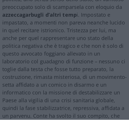
preoccupato solo di scamparsela con eloquio da
azzeccagarbugli d’altri temp
i. Impostato e
impastato, a momenti non pareva neanche lucido
in quel recitare istrionico. Tristezza per lui, ma
anche per quel rappresentare uno stato della
politica negativa che è tragico e che non è solo di
questo avvocato foggiano allevato in un
laboratorio col guadagno di funzione – nessuno ci
toglie dalla testa che fosse tutto preparato, la
costruzione, rimasta misteriosa, di un movimento-
setta affidato a un comico in disarmo e un
informatico con la missione di destabilizzare un
Paese alla vigilia di una crisi sanitaria globale,
quindi la fase stabilizzatrice, repressiva, affidata a
un parvenu. Conte ha svolto il suo compito, che
era quello dell’esecutore: di ordini interni, dal