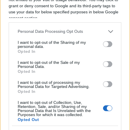
Alcuni media Usa, da Fox News a Breitbart News,
grant or deny consent to Google and its third-party tags to
raccontano che
Weinstein nel 1998
pagò parte
use your data for below specified purposes in below Google
delle spese legali di Bill per difendersi nel Sexgate
consent section.
e la loro Fondazione ottenne 250.000 $. Ne
vedremo delle belle. Ora toccherà a Trump.
Personal Data Processing Opt Outs
I want to opt-out of the Sharing of my
personal data.
4 “I falchi dei Paesi dell’Est corteggiano
Opted In
l’Austria di Kurz”
I want to opt-out of the Sale of my
Sostengo che se vuoi capire dove va il mondo devi
Personal Data.
Opted In
capire i Paesi già dell’Impero austroungarico.
Sono quelli che hanno avuto la sventura di
I want to opt-out of processing my
Personal Data for Targeted Advertising.
conoscere sulla loro pelle il nazismo, il
Opted In
comunismo, e ora
la società aperta di Soros
.
I want to opt-out of Collection, Use,
Retention, Sale, and/or Sharing of my
Personal Data that Is Unrelated with the
Purposes for which it was collected.
Opted Out
5 “Xi al Congresso del PCC: l’economia si aprirà