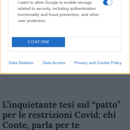
I want to allow Google to enable storage
Commenta per primo
related to security, including authentication
functionality and fraud prevention, and other
user protection.
SEDUTE SATIRICHE
Vignetta del 07/08/2026
CONFIRM
Vai all'archivio delle vignette
Data Deletion
Data Access
Privacy and Cookie Policy
L’inquietante tesi sul “patto”
per le restrizioni Covid: ehi
Conte, parla per te