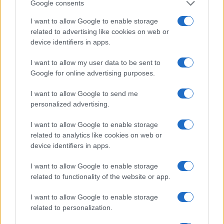
sempre di più”
Google consents
E ci credo, altri cinque anni di globalizzazione
I want to allow Google to enable storage
selvaggia ed è fatta.
related to advertising like cookies on web or
device identifiers in apps.
6 “Via Visco dice il PD”
.
I want to allow my user data to be sent to
Tranquilli, null’altro che una piccola vendetta
Google for online advertising purposes.
toscana.
I want to allow Google to send me
personalized advertising.
I want to allow Google to enable storage
Riccardo Ruggeri, 18 ottobre 2017
related to analytics like cookies on web or
device identifiers in apps.
#AIRBUS
#AUSTRIA
#CLINTON
I want to allow Google to enable storage
#MATTEO SALVINI
#PD
#SILVIO BERLUSCONI
related to functionality of the website or app.
#WEINSTEIN
#XI
I want to allow Google to enable storage
related to personalization.