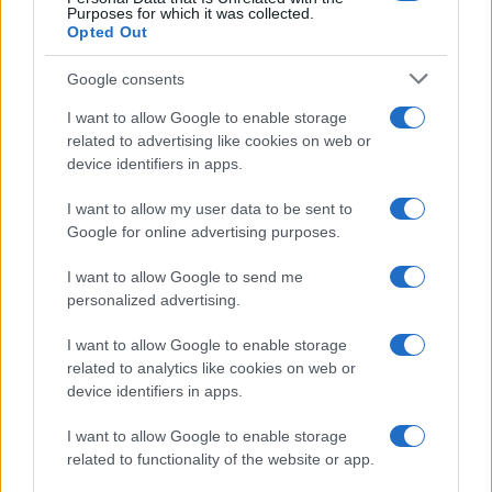
Purposes for which it was collected.
Opted Out
Google consents
I want to allow Google to enable storage
related to advertising like cookies on web or
device identifiers in apps.
I want to allow my user data to be sent to
Google for online advertising purposes.
I want to allow Google to send me
personalized advertising.
I want to allow Google to enable storage
related to analytics like cookies on web or
device identifiers in apps.
Abbiamo attraversato anni in cui a prevalere era
I want to allow Google to enable storage
l’idea che
tutti potevano fare tutto
, tutti
related to functionality of the website or app.
potevano permettersi di dare indicazioni su ogni