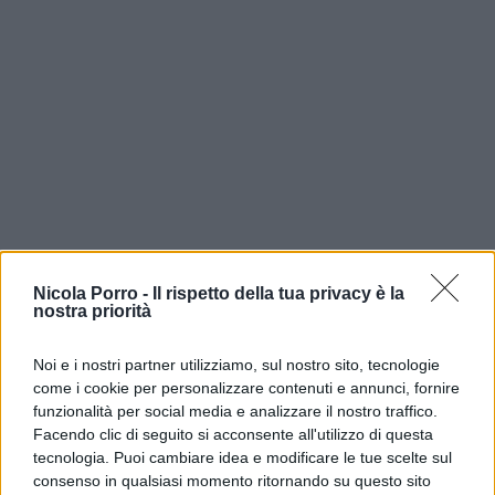
Nicola Porro -
Il rispetto della tua privacy è la
nostra priorità
Maurizio Landini ha respinto le accuse
. Il
Noi e i nostri partner utilizziamo, sul nostro sito, tecnologie
segretario generale della Cgil ha detto: «Se un
come i cookie per personalizzare contenuti e annunci, fornire
certo signor Fidanza, per far sapere che esiste,
funzionalità per social media e analizzare il nostro traffico.
deve parlare male della Cgil, credo che qui a
Facendo clic di seguito si acconsente all'utilizzo di questa
Marcinelle abbia preso un colpo di sole. Perché la
tecnologia. Puoi cambiare idea e modificare le tue scelte sul
consenso in qualsiasi momento ritornando su questo sito
Cgil, se non lo sa glielo dico, non si gira mai