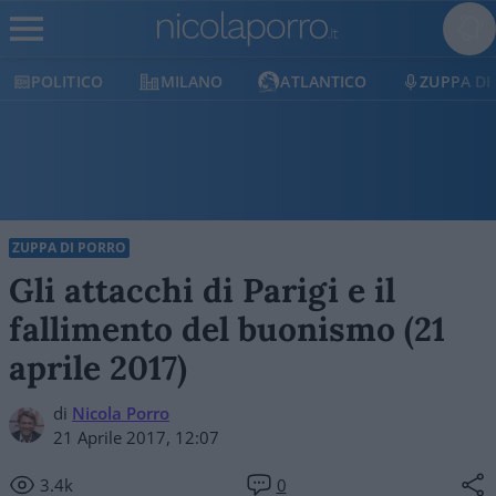
POLITICO
MILANO
ATLANTICO
ZUPPA DI
ZUPPA DI PORRO
Gli attacchi di Parigi e il
fallimento del buonismo (21
aprile 2017)
di
Nicola Porro
21 Aprile 2017, 12:07
3.4k
0