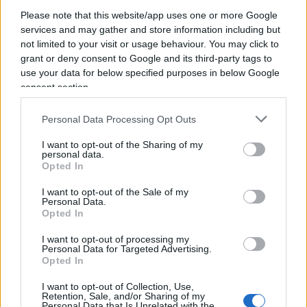
dall’altra parte in nessun momento, tanto meno
Please note that this website/app uses one or more Google
services and may gather and store information including but
nel rispetto del nostro presidente della
not limited to your visit or usage behaviour. You may click to
Repubblica». Poi la confessione del Fgtb.
grant or deny consent to Google and its third-party tags to
use your data for below specified purposes in below Google
consent section.
Cosa serve alla politica
Personal Data Processing Opt Outs
di
Suor Anna Monia Alfieri
I want to opt-out of the Sharing of my
personal data.
1.3k
0
8 Agosto 2026, 13:40
Opted In
I want to opt-out of the Sale of my
Personal Data.
Opted In
I want to opt-out of processing my
Personal Data for Targeted Advertising.
Opted In
I want to opt-out of Collection, Use,
Retention, Sale, and/or Sharing of my
Personal Data that Is Unrelated with the