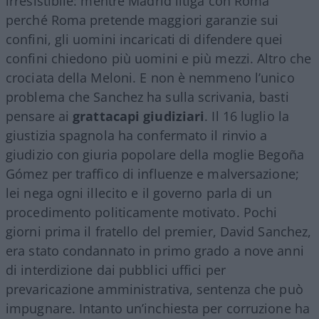
irresistibile: mentre Madrid litiga con Roma
perché Roma pretende maggiori garanzie sui
confini, gli uomini incaricati di difendere quei
confini chiedono più uomini e più mezzi. Altro che
crociata della Meloni. E non è nemmeno l’unico
problema che Sanchez ha sulla scrivania, basti
pensare ai
grattacapi giudiziari
. Il 16 luglio la
giustizia spagnola ha confermato il rinvio a
giudizio con giuria popolare della moglie Begoña
Gómez per traffico di influenze e malversazione;
lei nega ogni illecito e il governo parla di un
procedimento politicamente motivato. Pochi
giorni prima il fratello del premier, David Sanchez,
era stato condannato in primo grado a nove anni
di interdizione dai pubblici uffici per
prevaricazione amministrativa, sentenza che può
impugnare. Intanto un’inchiesta per corruzione ha