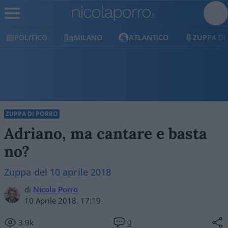
POLITICO
MILANO
ATLANTICO
ZUPPA DI
ZUPPA DI PORRO
Adriano, ma cantare e basta
no?
Zuppa del 10 aprile 2018
di
Nicola Porro
10 Aprile 2018, 17:19
3.9k
0