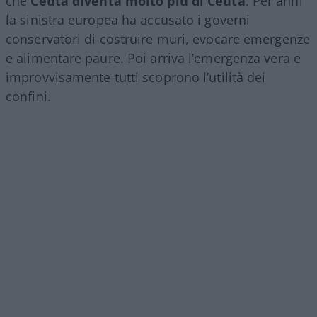
che
Ceuta diventa molto più di Ceuta
. Per anni
la sinistra europea ha accusato i governi
conservatori di costruire muri, evocare emergenze
e alimentare paure. Poi arriva l’emergenza vera e
improvvisamente tutti scoprono l’utilità dei
confini.