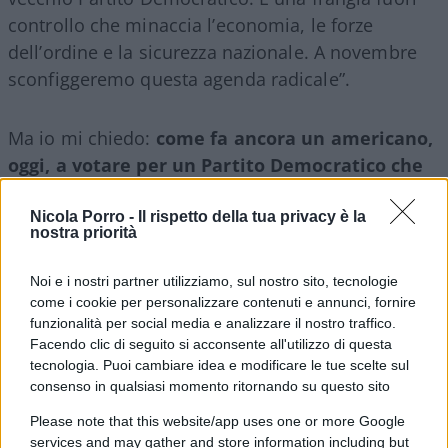
controllo che minaccia l’economia, le forze
dell’ordine e la sicurezza nazionale. A novembre
sconfiggeremo questa agenda radicale”.
Ma io mi chiedo:
come fa ancora un americano,
oggi, a votare per un Partito Democratico che
non solo tollera, ma fa campagna insieme a
chi dice che l’America si è meritata l’11
Nicola Porro -
Il rispetto della tua privacy è la
nostra priorità
settembre?
Noi e i nostri partner utilizziamo, sul nostro sito, tecnologie
come i cookie per personalizzare contenuti e annunci, fornire
funzionalità per social media e analizzare il nostro traffico.
Facendo clic di seguito si acconsente all'utilizzo di questa
tecnologia. Puoi cambiare idea e modificare le tue scelte sul
consenso in qualsiasi momento ritornando su questo sito
Please note that this website/app uses one or more Google
services and may gather and store information including but