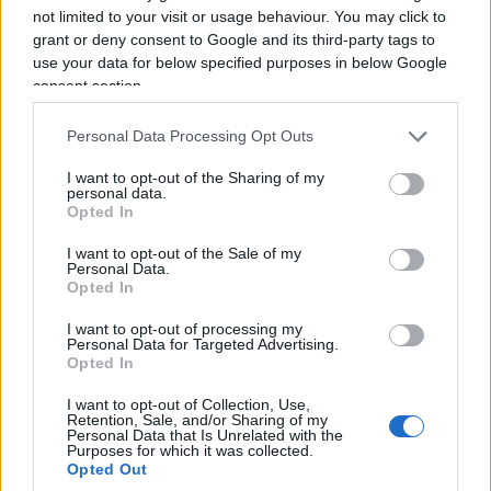
not limited to your visit or usage behaviour. You may click to
grant or deny consent to Google and its third-party tags to
use your data for below specified purposes in below Google
consent section.
Personal Data Processing Opt Outs
Cesare Rascel, 7 agosto 2026
I want to opt-out of the Sharing of my
personal data.
Opted In
Due Europe, due modelli:
I want to opt-out of the Sale of my
Personal Data.
perché lo scontro Meloni-
Opted In
Sanchez va oltre Ceuta
I want to opt-out of processing my
Personal Data for Targeted Advertising.
Opted In
La crisi sui confini diventa politica: sicurezza e
deterrenza contro la linea progressista di Madrid
I want to opt-out of Collection, Use,
Retention, Sale, and/or Sharing of my
Personal Data that Is Unrelated with the
di
Massimo Balsamo
Purposes for which it was collected.
2k
3
8 Agosto 2026, 8:00
Opted Out