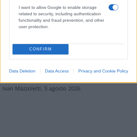
I want to allow Google to enable storage
related to security, including authentication
functionality and fraud prevention, and other
user protection.
Resta, come dice lei nel libro che ha dedicato a
CONFIRM
questa parte fondamentale della sua vita, “l’amore
intorno”:
ciò che è accaduto davvero, al netto di
ogni “se”
.
Data Deletion
Data Access
Privacy and Cookie Policy
Ivan Mazzoletti, 5 agosto 2026