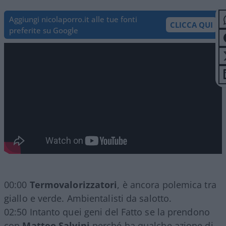
Aggiungi nicolaporro.it alle tue fonti
CLICCA QUI
preferite su Google
00:00
Termovalorizzatori
, è ancora polemica tra
giallo e verde. Ambientalisti da salotto.
02:50 Intanto quei geni del Fatto se la prendono
con
Matteo Salvini
perché ha qualche azione di