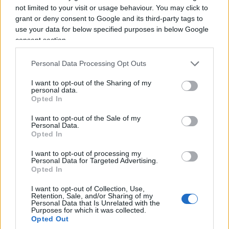
not limited to your visit or usage behaviour. You may click to
Pino avrebbero continuato a discutere, ad
grant or deny consent to Google and its third-party tags to
“arrabbiarsi” — usa proprio questa parola ma che
use your data for below specified purposes in below Google
non sarebbero riusciti a disfare quel “noi”
consent section.
fortemente voluto fin dall’inizio. È la stessa logica
Personal Data Processing Opt Outs
per cui, oggi, associa la fine imminente e
improvvisa del gennaio 2015 non a una rottura
I want to opt-out of the Sharing of my
personal data.
definitiva ma a
un capitolo interrotto a metà
:
Opted In
due persone che si erano allontanate, colte da un
I want to opt-out of the Sale of my
destino che non ha lasciato il tempo per chiudere
Personal Data.
Opted In
il cerchio.
I want to opt-out of processing my
Personal Data for Targeted Advertising.
Ecco allora il vero gioco delle ipotesi, quello che
Opted In
lega insieme i due fili del racconto di Fabiola: un
I want to opt-out of Collection, Use,
Massimo Troisi ancora presente per intercedere, e
Retention, Sale, and/or Sharing of my
Personal Data that Is Unrelated with the
un segnale — quello delle canzoni di Capodanno
Purposes for which it was collected.
Opted Out
— colto e non lasciato cadere. In questo scenario