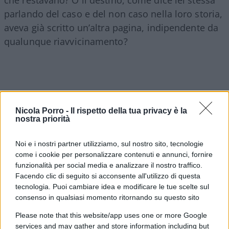
che restavano? O il destino, come dice lei stessa
parlando del caso e del non caso nella loro storia,
aveva già scritto un’altra pagina, indipendente da
qualunque riavvicinamento?
Nicola Porro -
Il rispetto della tua privacy è la
nostra priorità
Noi e i nostri partner utilizziamo, sul nostro sito, tecnologie
come i cookie per personalizzare contenuti e annunci, fornire
funzionalità per social media e analizzare il nostro traffico.
Facendo clic di seguito si acconsente all'utilizzo di questa
tecnologia. Puoi cambiare idea e modificare le tue scelte sul
consenso in qualsiasi momento ritornando su questo sito
Fabiola non crede che quella separazione sarebbe
Please note that this website/app uses one or more Google
services and may gather and store information including but
diventata un divorzio formale. Pensa che lei e