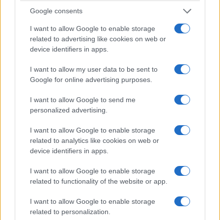
alternativo, i quattro giorni che separarono quel
Google consents
concerto dalla scomparsa di Pino Daniele
non
I want to allow Google to enable storage
sarebbero stati gli ultimi di una storia in
related to advertising like cookies on web or
sospeso ma l’inizio di un nuovo inizio
. Non
device identifiers in apps.
sappiamo, ovviamente, se sarebbe bastato. Ma è
I want to allow my user data to be sent to
proprio la sensazione di un tempo mancato per
Google for online advertising purposes.
pochissimo — quel “non abbiamo avuto il tempo
di dircelo”, come lo definisce Fabiola stessa — a
I want to allow Google to send me
personalized advertising.
rendere questa ipotesi tanto struggente quanto
impossibile da verificare.
I want to allow Google to enable storage
related to analytics like cookies on web or
device identifiers in apps.
I want to allow Google to enable storage
related to functionality of the website or app.
I want to allow Google to enable storage
related to personalization.