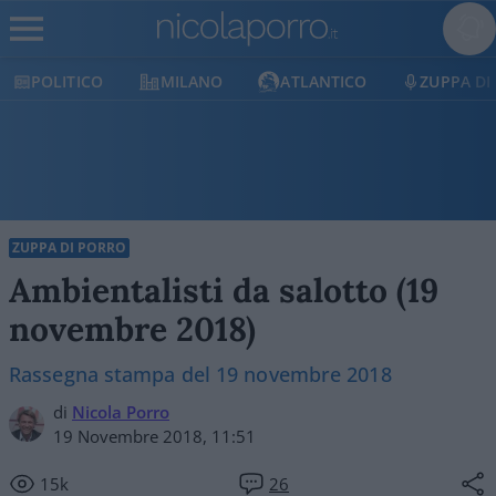
POLITICO
MILANO
ATLANTICO
ZUPPA DI
ZUPPA DI PORRO
Ambientalisti da salotto (19
novembre 2018)
Rassegna stampa del 19 novembre 2018
di
Nicola Porro
19 Novembre 2018, 11:51
15k
26