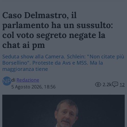
Caso Delmastro, il
parlamento ha un sussulto:
col voto segreto negate la
chat ai pm
Seduta show alla Camera. Schlein: "Non citate più
Borsellino". Proteste da Avs e M5S. Ma la
maggioranza tiene
di
Redazione
2.2k
12
5 Agosto 2026, 18:56