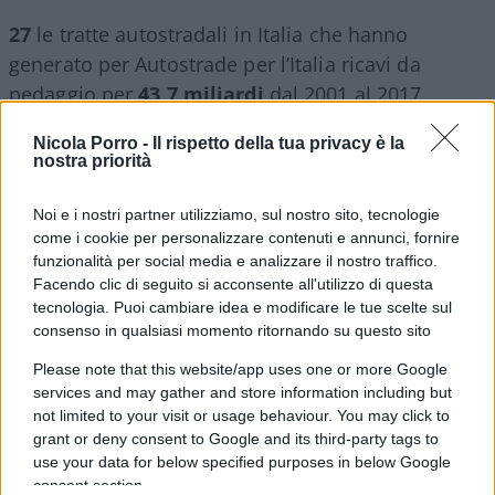
27
le tratte autostradali in Italia che hanno
generato per Autostrade per l’Italia ricavi da
pedaggio per
43,7 miliardi
dal 2001 al 2017
Nicola Porro -
Il rispetto della tua privacy è la
nostra priorità
Sempre nello stesso periodo, le spese:
Noi e i nostri partner utilizziamo, sul nostro sito, tecnologie
come i cookie per personalizzare contenuti e annunci, fornire
5 miliardi
d’investimento per interventi di
funzionalità per social media e analizzare il nostro traffico.
manutenzione
Facendo clic di seguito si acconsente all'utilizzo di questa
tecnologia. Puoi cambiare idea e modificare le tue scelte sul
consenso in qualsiasi momento ritornando su questo sito
13,6 miliardi
per la realizzazione di ampliamenti,
Please note that this website/app uses one or more Google
migliorie e nuove opere
services and may gather and store information including but
not limited to your visit or usage behaviour. You may click to
grant or deny consent to Google and its third-party tags to
7 miliardi
per i costi del lavoro
use your data for below specified purposes in below Google
consent section.