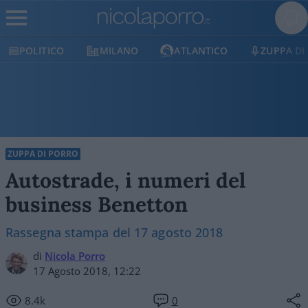
POLITICO
MILANO
ATLANTICO
ZUPPA DI
ZUPPA DI PORRO
Autostrade, i numeri del
business Benetton
Rassegna stampa del 17 agosto 2018
di
Nicola Porro
17 Agosto 2018, 12:22
8.4k
0