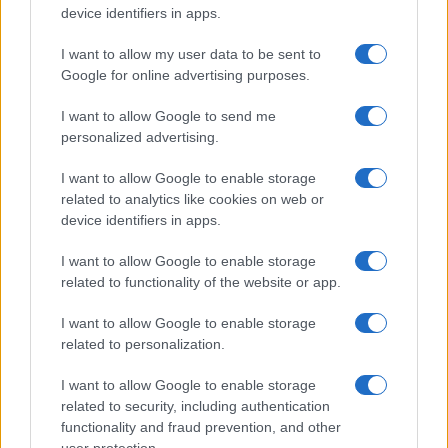
device identifiers in apps.
I want to allow my user data to be sent to
Commenta per primo
Google for online advertising purposes.
I want to allow Google to send me
SEDUTE SATIRICHE
personalized advertising.
Vignetta del 07/08/2026
I want to allow Google to enable storage
related to analytics like cookies on web or
device identifiers in apps.
I want to allow Google to enable storage
Vai all'archivio delle vignette
related to functionality of the website or app.
I want to allow Google to enable storage
related to personalization.
I want to allow Google to enable storage
Sanchez fa l’offeso e
related to security, including authentication
functionality and fraud prevention, and other