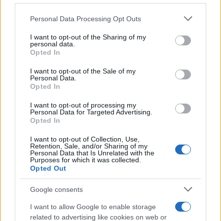
Personal Data Processing Opt Outs
3,6 milairdi
il canone riconosciuto all’Anas
(cosiddetto sovrapprezzo)
I want to opt-out of the Sharing of my
personal data.
Opted In
Guadagni dal 2001 al 2017:
I want to opt-out of the Sale of my
Personal Data.
Opted In
2,1 i miliardi
di profitto della società ha
I want to opt-out of processing my
beneficiato (
130 milioni
di euro l’anno)
Personal Data for Targeted Advertising.
Opted In
30%
la media dei dividendi al socio di riferimento,
I want to opt-out of Collection, Use,
Retention, Sale, and/or Sharing of my
la famiglia Benetton (
600 milioni
totali circa
Personal Data that Is Unrelated with the
Purposes for which it was collected.
guadagnati dal 2001)
Opted Out
Google consents
#CROLLO PONTE GENOVA
I want to allow Google to enable storage
related to advertising like cookies on web or