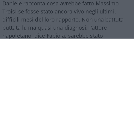
Daniele racconta cosa avrebbe fatto Massimo
Troisi se fosse stato ancora vivo negli ultimi,
difficili mesi del loro rapporto. Non una battuta
buttata lì, ma quasi una diagnosi: l’attore
napoletano, dice Fabiola, sarebbe stato
“l’elemento fondamentale” per far tornare insieme
lei e Pino? L’uomo che li aveva fatti incontrare per
primo sarebbe potuto essere anche
l’unico
capace di farli riavvicinare
.
È da qui che parte
un sogno che tanti fan di
Massimo e Pino oggi condividerebbero
: che
cosa sarebbe successo se Massimo Troisi non
fosse morto nel 1994 e se lui e Pino Daniele
fossero arrivati insieme fino a quel Capodanno di
trent’anni dopo… gli ultimi giorni di vita del