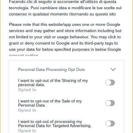
Facendo clic di seguito si acconsente all'utilizzo di questa
“Troisi avrebbe salvato il
tecnologia. Puoi cambiare idea e modificare le tue scelte sul
nostro amore”. Il retroscena
consenso in qualsiasi momento ritornando su questo sito
struggente su Pino Daniele
Please note that this website/app uses one or more Google
services and may gather and store information including but
not limited to your visit or usage behaviour. You may click to
La moglie Fabiola Sciabbarrasi racconta il ruolo
grant or deny consent to Google and its third-party tags to
decisivo dell’attore e il messaggio d’amore
use your data for below specified purposes in below Google
nascosto nell’ultimo concerto del cantautore
consent section.
di Ivan Mazzoletti
1.4k
0
Personal Data Processing Opt Outs
5 Agosto 2026, 20:00
I want to opt-out of the Sharing of my
personal data.
Opted In
I want to opt-out of the Sale of my
Personal Data.
Opted In
I want to opt-out of processing my
Personal Data for Targeted Advertising.
Opted In