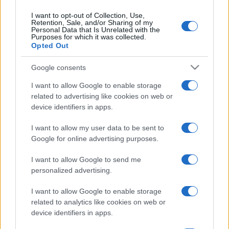
I want to opt-out of Collection, Use,
Retention, Sale, and/or Sharing of my
Personal Data that Is Unrelated with the
Purposes for which it was collected.
Opted Out
Google consents
I want to allow Google to enable storage
related to advertising like cookies on web or
device identifiers in apps.
I want to allow my user data to be sent to
Google for online advertising purposes.
I want to allow Google to send me
personalized advertising.
I want to allow Google to enable storage
Fabiola Sciabbarrasi
, modella e moglie di
Pino
related to analytics like cookies on web or
Daniele
, è stata ospite di Hoara Borselli nel
device identifiers in apps.
podcast Sette Vite nel corso del quale ha