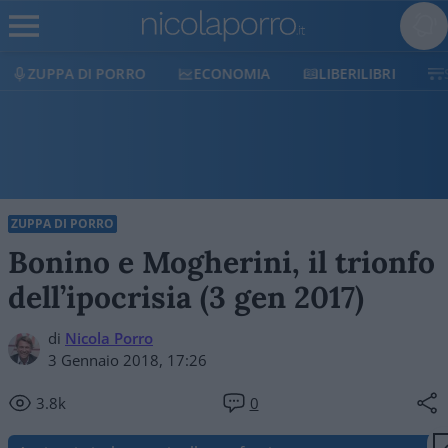
O
ECONOMIA
LIBERILIBRI
SHOP
SOSTIEN
ZUPPA DI PORRO
Bonino e Mogherini, il trionfo
dell’ipocrisia (3 gen 2017)
di
Nicola Porro
3 Gennaio 2018, 17:26
3.8k
0