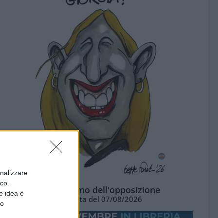
onalizzare
ico.
L'ottimismo dell'opposizione
e idea e
Vignetta del 07/08/2026
to