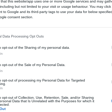
 that this website/app uses one or more Google services and may gath
including but not limited to your visit or usage behaviour. You may click 
 to Google and its third-party tags to use your data for below specifi
ogle consent section.
ro dietro il personaggio
l Data Processing Opt Outs
 pubblica. Ma sul Covid e sui vaccini non dice
o opt-out of the Sharing of my personal data.
In
1.6k
Visualizzazioni
0
commenti
o opt-out of the Sale of my Personal Data.
In
to opt-out of processing my Personal Data for Targeted
ing.
In
o opt-out of Collection, Use, Retention, Sale, and/or Sharing
ersonal Data that Is Unrelated with the Purposes for which it
lected.
Out