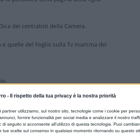
Dica dei centralisti della Camera.
la e quelle del Foglio sulla Tv mamma dei
io.
rro -
Il rispetto della tua privacy è la nostra priorità
#VITTORIO SGARBI
ri partner utilizziamo, sul nostro sito, tecnologie come i cookie per pers
annunci, fornire funzionalità per social media e analizzare il nostro traff
 di seguito si acconsente all'utilizzo di questa tecnologia. Puoi cambiar
Commenta per primo
e tue scelte sul consenso in qualsiasi momento ritornando su questo si