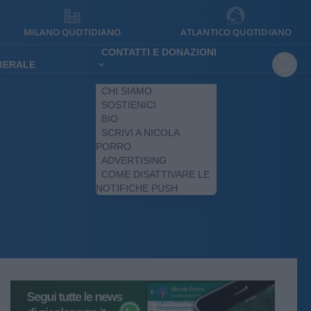
MILANO QUOTIDIANO
ATLANTICO QUOTIDIANO
CONTATTI E DONAZIONI
IBERALE
CHI SIAMO
SOSTIENICI
BIO
SCRIVI A NICOLA
PORRO
ADVERTISING
COME DISATTIVARE LE
NOTIFICHE PUSH