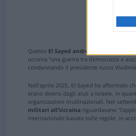
Questo
El Sayed andrebbe studiato meg
ucraina “una guerra tra democrazia e auto
condannando il presidente russo Vladimir 
Nell’aprile 2025, El-Sayed ha affermato che 
erano diversi dagli aiuti a Israele, in qua
organizzazioni multinazionali. Nel settem
militari all’Ucraina
riguardavano “l’appli
internazionale basato sulle regole, in accor