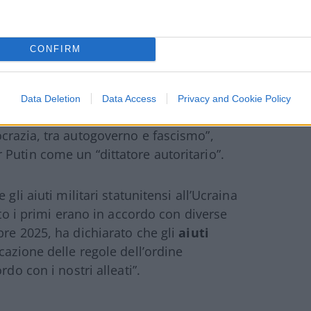
CONFIRM
Data Deletion
Data Access
Privacy and Cookie Policy
lio
. Nel marzo 2022, definì la guerra russo-
crazia, tra autogoverno e fascismo”,
Putin come un “dittatore autoritario”.
gli aiuti militari statunitensi all’Ucraina
nto i primi erano in accordo con diverse
bre 2025, ha dichiarato che gli
aiuti
cazione delle regole dell’ordine
do con i nostri alleati”.