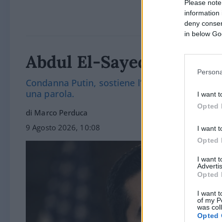
Please note
information 
deny consent
in below Go
Abdul El-Sayed, il miste
Persona
Condanna Putin, sostiene l’Ucraina e la sanità
una parola.
I want t
Opted 
di Marco Perduca
9 Agosto 2026, 10:08
I want t
Opted 
I want 
Advertis
Opted 
I want t
of my P
was col
Opted 