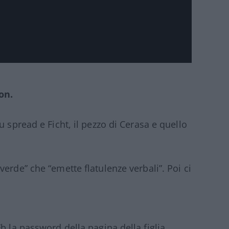
on.
u spread e Ficht, il pezzo di Cerasa e quello
verde” che “emette flatulenze verbali”. Poi ci
b la password della pagina della figlia