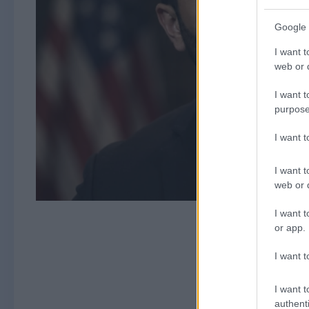
Google 
I want t
web or d
I want t
purpose
I want 
I want t
web or d
I want t
or app.
I want t
I want t
authenti