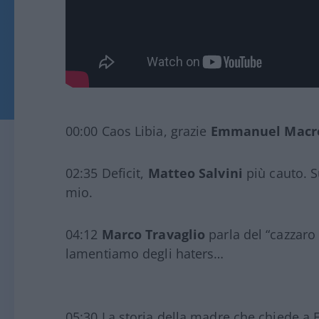
00:00 Caos Libia, grazie
Emmanuel Macr
02:35 Deficit,
Matteo Salvini
più cauto. S
mio.
04:12
Marco Travaglio
parla del “cazzaro 
lamentiamo degli haters…
05:30 La storia della madre che chiede a F