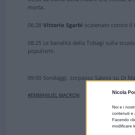
morta.
06:28
Vittorio Sgarbi
scatenato contro il 
08:25 Le banalità della Tobagi sulla scuo
populismi.
09:00 Sondaggi, sorpasso Salvini su Di Ma
Nicola Po
#EMMANUEL MACRON
#MARCO TRAVAGLIO
Noi e i nost
contenuti e 
Facendo clic
modificare l