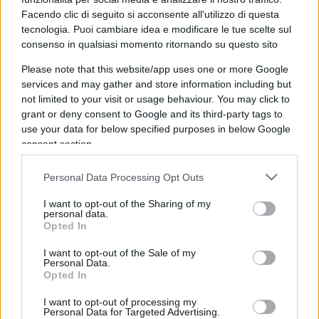
Facendo clic di seguito si acconsente all'utilizzo di questa
Corte dei conti, la riforma a
tecnologia. Puoi cambiare idea e modificare le tue scelte sul
consenso in qualsiasi momento ritornando su questo sito
metà: si poteva fare di più
Please note that this website/app uses one or more Google
Chi firma non deve avere paura, chi paga le tasse
services and may gather and store information including but
nemmeno. La magistratura contabile non deve
not limited to your visit or usage behaviour. You may click to
solo punire, ma aiutare la buona
grant or deny consent to Google and its third-party tags to
amministrazione
use your data for below specified purposes in below Google
consent section.
di
Luigi Bisignani
1.5k
1
8 Agosto 2026, 19:00
Personal Data Processing Opt Outs
I want to opt-out of the Sharing of my
personal data.
Opted In
I want to opt-out of the Sale of my
Personal Data.
Opted In
I want to opt-out of processing my
Personal Data for Targeted Advertising.