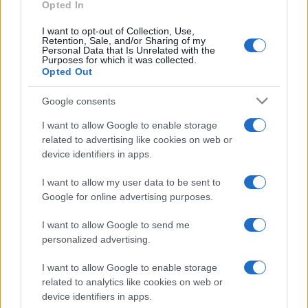
Opted In
I want to opt-out of Collection, Use,
Retention, Sale, and/or Sharing of my
Personal Data that Is Unrelated with the
Purposes for which it was collected.
Opted Out
Google consents
I want to allow Google to enable storage
related to advertising like cookies on web or
device identifiers in apps.
I want to allow my user data to be sent to
Google for online advertising purposes.
I want to allow Google to send me
personalized advertising.
I want to allow Google to enable storage
Machiavelli,
davanti alla recente riforma della
related to analytics like cookies on web or
Corte dei conti, avrebbe probabilmente ricordato
device identifiers in apps.