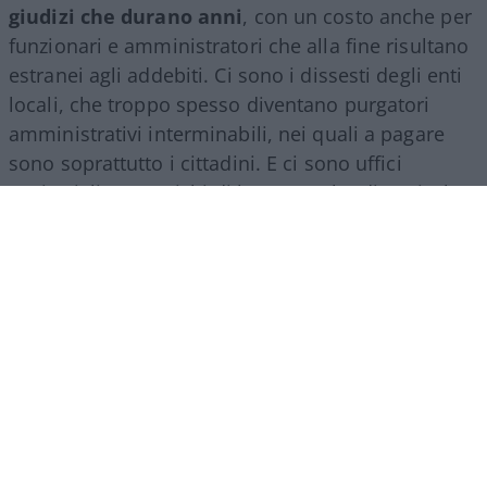
giudizi che durano anni
, con un costo anche per
funzionari e amministratori che alla fine risultano
estranei agli addebiti. Ci sono i dissesti degli enti
locali, che troppo spesso diventano purgatori
amministrativi interminabili, nei quali a pagare
sono soprattutto i cittadini. E ci sono uffici
territoriali con carichi di lavoro molto diversi, che
avrebbero bisogno di una razionalizzazione senza
perdere quel rapporto con le autonomie che
rappresenta una delle ragioni della presenza
regionale della Corte.
Poi c’è la questione più moderna, forse la più
importante.
La Corte dei conti possiede una
quantità straordinaria di informazioni sulla
finanza pubblica
. Digitalizzazione,