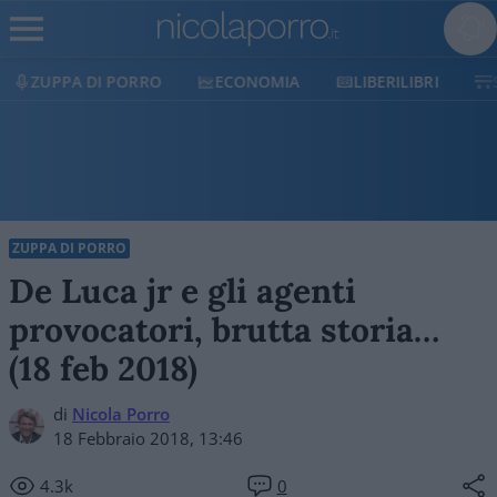
ECONOMIA
LIBERILIBRI
SHOP
SOSTIENICI
ZUPPA DI PORRO
De Luca jr e gli agenti
provocatori, brutta storia…
(18 feb 2018)
di
Nicola Porro
18 Febbraio 2018, 13:46
4.3k
0