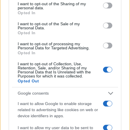
I want to opt-out of the Sharing of my
Nessuno presidia l’omogeneità del giudizio e
personal data.
questo traligna in arbitrio, con l’albagia di
chi
Opted In
scambia l’indulgenza per generosità
I want to opt-out of the Sale of my
pedagogica
. Così il diploma cessa di attestare un
Personal Data.
Opted In
livello e certifica per paradosso, la latitudine in cui
lo si è conseguito.
I want to opt-out of processing my
Personal Data for Targeted Advertising.
Opted In
La sperequazione
I want to opt-out of Collection, Use,
Retention, Sale, and/or Sharing of my
Personal Data that Is Unrelated with the
Qui la difformità cessa di essere accademica. Il
Purposes for which it was collected.
Opted Out
100 e la lode non sono orpelli estetici ma
dischiudono l’Albo Nazionale delle Eccellenze, gli
Google consents
esoneri dalle tasse universitarie, le borse di
I want to allow Google to enable storage
studio, la Carta del Merito da 500 euro. Chi è
related to advertising like cookies on web or
valutato con severità paga due volte: perde il
device identifiers in apps.
riconoscimento e finanzia, con il proprio rigore, la
I want to allow my user data to be sent to
munificenza altrui.
Lo studente scrupoloso del