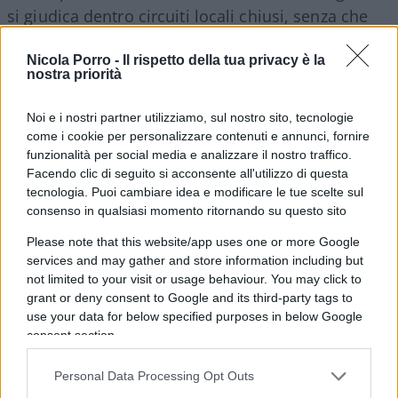
si giudica dentro circuiti locali chiusi, senza che
alcun organo terzo certifichi la comparabilità dei
Nicola Porro -
Il rispetto della tua privacy è la
metri di valutazione tra un istituto e l’altro. Una
nostra priorità
macchina che promuove se stessa nella quasi
totalità dei casi non vigila ma si assolve.
Noi e i nostri partner utilizziamo, sul nostro sito, tecnologie
come i cookie per personalizzare contenuti e annunci, fornire
funzionalità per social media e analizzare il nostro traffico.
Facendo clic di seguito si acconsente all'utilizzo di questa
tecnologia. Puoi cambiare idea e modificare le tue scelte sul
consenso in qualsiasi momento ritornando su questo sito
Please note that this website/app uses one or more Google
services and may gather and store information including but
not limited to your visit or usage behaviour. You may click to
grant or deny consent to Google and its third-party tags to
use your data for below specified purposes in below Google
consent section.
Personal Data Processing Opt Outs