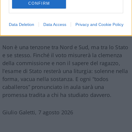
CONFIRM
Data Deletion
Data Access
Privacy and Cookie Policy
Non è una tenzone tra Nord e Sud, ma tra lo Stato
e se stesso. Finché il voto misurerà la clemenza
della commissione e non il sapere del ragazzo,
l’esame di Stato resterà una liturgia: solenne nella
forma, vacua nella sostanza. E ogni “todos
caballeros” pronunciato in aula sarà una
promessa tradita a chi ha studiato davvero.
Giulio Galetti, 7 agosto 2026