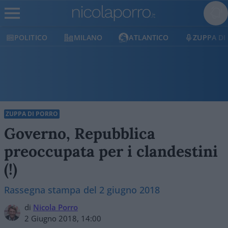
POLITICO
MILANO
ATLANTICO
ZUPPA DI
ZUPPA DI PORRO
Governo, Repubblica
preoccupata per i clandestini
(!)
Rassegna stampa del 2 giugno 2018
di
Nicola Porro
2 Giugno 2018, 14:00