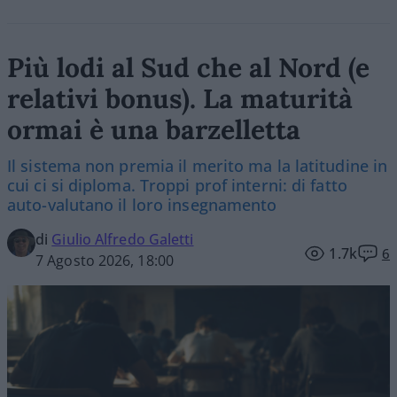
Più lodi al Sud che al Nord (e
relativi bonus). La maturità
ormai è una barzelletta
Il sistema non premia il merito ma la latitudine in
cui ci si diploma. Troppi prof interni: di fatto
auto-valutano il loro insegnamento
di
Giulio Alfredo Galetti
1.7k
6
7 Agosto 2026, 18:00