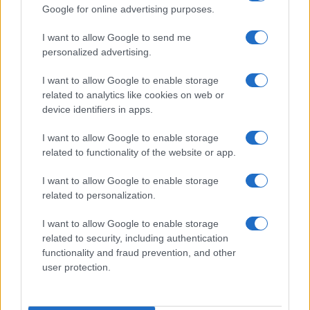
Google for online advertising purposes.
Nord, fermato a un 98 misurato col bilancino,
resta a mani vuote
; il coetaneo gratificato da
I want to allow Google to send me
personalized advertising.
una commissione prodiga incassa bonus e
precedenze. E quei benefici non piovono dal cielo:
I want to allow Google to enable storage
attingono a fondi contingentati, per cui il
related to analytics like cookies on web or
vantaggio immeritato di uno diventa il diritto
device identifiers in apps.
negato di un altro. La meritocrazia, invocata come
I want to allow Google to enable storage
totem, viene capovolta nel suo contrario:
premia
related to functionality of the website or app.
la larghezza del giudicante e non la
I want to allow Google to enable storage
competenza del giudicato
.
related to personalization.
I want to allow Google to enable storage
related to security, including authentication
functionality and fraud prevention, and other
user protection.