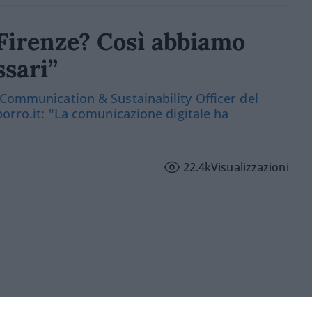
a Firenze? Così abbiamo
ssari”
 Communication & Sustainability Officer del
porro.it: "La comunicazione digitale ha
22.4k
Visualizzazioni