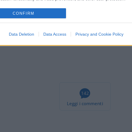
di Rampini.
CONFIRM
Data Deletion
Data Access
Privacy and Cookie Policy
sta pagina 21. Per fortuna che Longo c’è.
142
Leggi i commenti