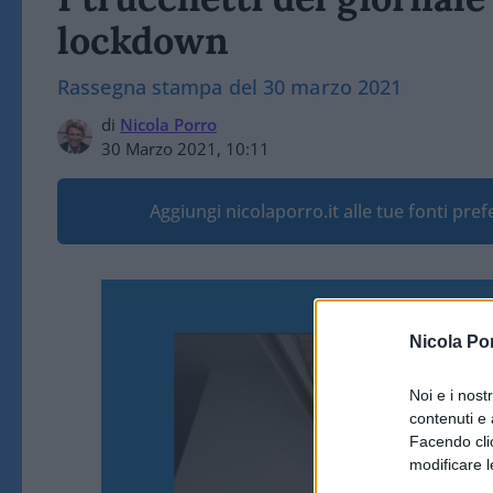
lockdown
Rassegna stampa del 30 marzo 2021
di
Nicola Porro
30 Marzo 2021, 10:11
Aggiungi nicolaporro.it alle tue fonti pre
Nicola Po
Noi e i nost
contenuti e 
Facendo clic
modificare l