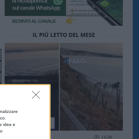
IL PIÙ LETTO DEL MESE
onalizzare
ico.
e idea e
to
ESTERI
14.9k