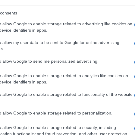
mensa…
consents
o allow Google to enable storage related to advertising like cookies on
e chiusure: regioni e Salvini avrebbero
evice identifiers in apps.
tà aprile. Sulle aperture, Forza Italia non
o allow my user data to be sent to Google for online advertising
s.
to allow Google to send me personalized advertising.
o allow Google to enable storage related to analytics like cookies on
iazione magistrati.
evice identifiers in apps.
o allow Google to enable storage related to functionality of the website
Agnello Hornby sedicente scrittrice -, in un
o allow Google to enable storage related to personalization.
 resto furiosa con Boris. Lo dice ieri, quando
-r-i-d-a-l-m-o-n-d-o.
o allow Google to enable storage related to security, including
cation functionality and fraud prevention, and other user protection.