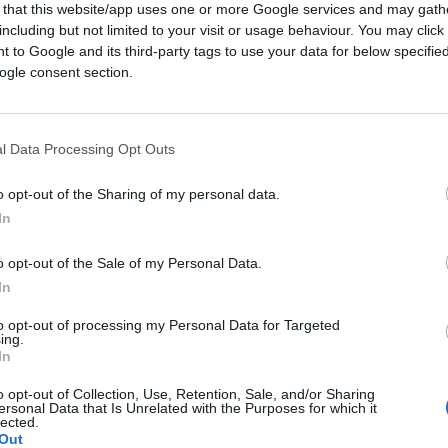
 that this website/app uses one or more Google services and may gath
including but not limited to your visit or usage behaviour. You may click 
 to Google and its third-party tags to use your data for below specifi
ogle consent section.
l Data Processing Opt Outs
o opt-out of the Sharing of my personal data.
In
o opt-out of the Sale of my Personal Data.
In
to opt-out of processing my Personal Data for Targeted
ing.
 Corsera.
In
o opt-out of Collection, Use, Retention, Sale, and/or Sharing
 e te lo rendo chiusurista: leggere Corsera.
ersonal Data that Is Unrelated with the Purposes for which it
lected.
sso Corsera s’interroga su cosa mangiano i
Out