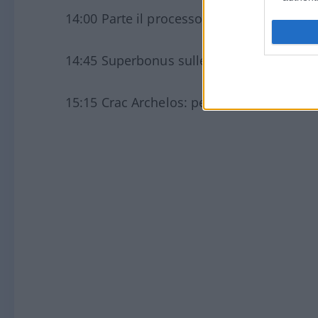
14:00 Parte il processo Floyd: il racconto 
14:45 Superbonus sulle case più facile?
15:15 Crac Archelos: per il Sole 24 ore ba