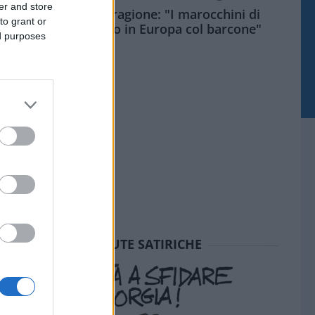
er and store
Meloni aveva ragione: "I marocchini di
to grant or
Ceuta sbarcano in Europa col barcone"
ed purposes
SEDUTE SATIRICHE