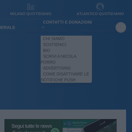
MILANO QUOTIDIANO
ATLANTICO QUOTIDIANO
CONTATTI E DONAZIONI
IBERALE
CHI SIAMO
SOSTIENICI
BIO
SCRIVI A NICOLA
PORRO
ADVERTISING
COME DISATTIVARE LE
NOTIFICHE PUSH