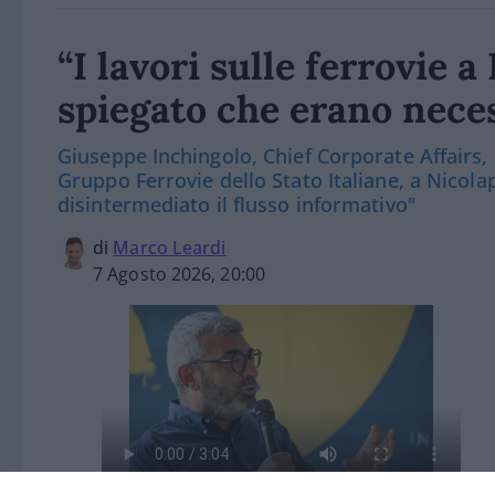
“I lavori sulle ferrovie 
spiegato che erano nece
Giuseppe Inchingolo, Chief Corporate Affairs,
Gruppo Ferrovie dello Stato Italiane, a Nicola
disintermediato il flusso informativo"
di
Marco Leardi
7 Agosto 2026, 20:00