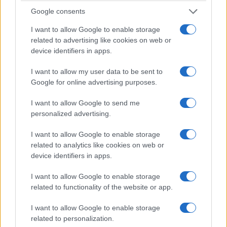
muovendosi nel letto, si è accorta che accanto a
Google consents
lei
si era infilato uno sconosciuto in mutande
.
I want to allow Google to enable storage
related to advertising like cookies on web or
device identifiers in apps.
I want to allow my user data to be sent to
Google for online advertising purposes.
I want to allow Google to send me
personalized advertising.
I want to allow Google to enable storage
related to analytics like cookies on web or
device identifiers in apps.
I want to allow Google to enable storage
related to functionality of the website or app.
Le urla hanno richiamato marito e figlio e l’intruso
è fuggito dallo stesso balcone dal quale era
I want to allow Google to enable storage
entrato, passando poi attraverso i tetti degli edifici
related to personalization.