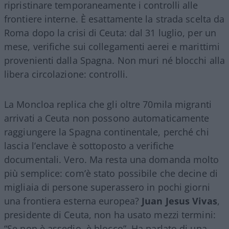
ripristinare temporaneamente i controlli alle
frontiere interne. È esattamente la strada scelta da
Roma dopo la crisi di Ceuta: dal 31 luglio, per un
mese, verifiche sui collegamenti aerei e marittimi
provenienti dalla Spagna. Non muri né blocchi alla
libera circolazione: controlli.
La Moncloa replica che gli oltre 70mila migranti
arrivati a Ceuta non possono automaticamente
raggiungere la Spagna continentale, perché chi
lascia l’enclave è sottoposto a verifiche
documentali. Vero. Ma resta una domanda molto
più semplice: com’è stato possibile che decine di
migliaia di persone superassero in pochi giorni
una frontiera esterna europea?
Juan Jesus Vivas
,
presidente di Ceuta, non ha usato mezzi termini:
“Se non è assedio, è blocco”. Ha parlato di una