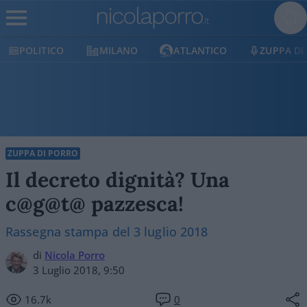
POLITICO
MILANO
ATLANTICO
ZUPPA DI
ZUPPA DI PORRO
Il decreto dignità? Una
c@g@t@ pazzesca!
Rassegna stampa del 3 luglio 2018
di
Nicola Porro
3 Luglio 2018, 9:50
16.7k
0