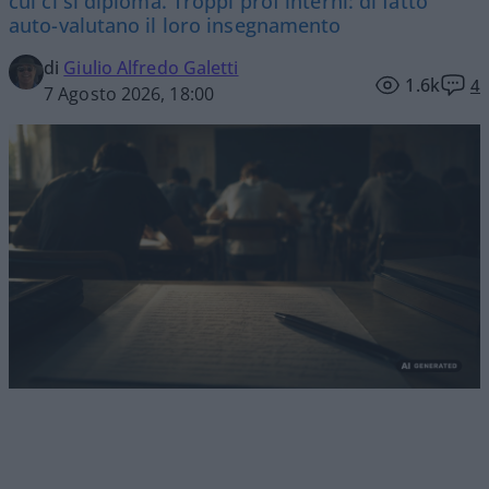
cui ci si diploma. Troppi prof interni: di fatto
auto-valutano il loro insegnamento
di
Giulio Alfredo Galetti
1.6k
4
7 Agosto 2026, 18:00