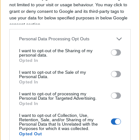
not limited to your visit or usage behaviour. You may click to
grant or deny consent to Google and its third-party tags to
use your data for below specified purposes in below Google
La crisi migratoria che sta travolgendo
Ceuta
consent section.
mostra anche il suo volto più inquietante. Mentre
migliaia di persone cercano un alloggio e le
Personal Data Processing Opt Outs
autorità faticano a gestire l’emergenza, dalla città
I want to opt-out of the Sharing of my
personal data.
autonoma spagnola arrivano episodi di violenza e
Opted In
paura, soprattutto per donne e ragazze.
I want to opt-out of the Sale of my
Personal Data.
Opted In
L’ultimo caso è raccontato da El Faro de Ceuta.
Poco prima delle otto di venerdì mattina un
I want to opt-out of processing my
Personal Data for Targeted Advertising.
giovane marocchino
si sarebbe introdotto in un
Opted In
appartamento al quinto piano del Paseo de las
I want to opt-out of Collection, Use,
Palmeras. In casa c’erano Beatriz Ferrón, 62 anni,
Retention, Sale, and/or Sharing of my
Personal Data that Is Unrelated with the
il marito e il figlio. La donna stava dormendo con
Purposes for which it was collected.
la finestra del balcone aperta quando,
Opted Out