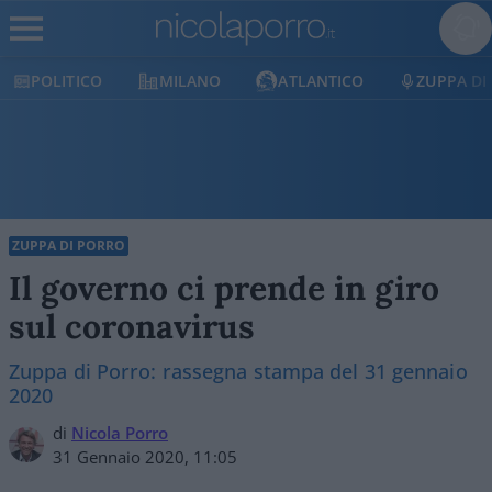
POLITICO
MILANO
ATLANTICO
ZUPPA DI
ZUPPA DI PORRO
Il governo ci prende in giro
sul coronavirus
Zuppa di Porro: rassegna stampa del 31 gennaio
2020
di
Nicola Porro
31 Gennaio 2020, 11:05