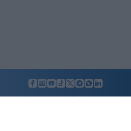
LUNIFIN S.r.l. a socio unico. Sede legale Milano, Largo F. Richini, 2/A,
20122 (MI), C.F./P.Iva en. 07174900154, REA cap. soc. euro 10.000,00
i.v.
Home
Advertising
Condizioni d’uso
Privacy Policy