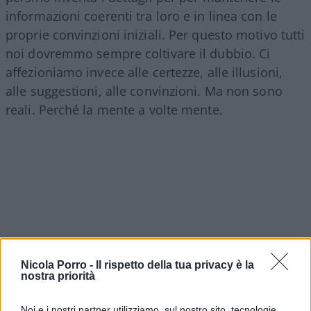
informazioni coerenti tra loro e in linea con le
proprie convinzioni iniziali. Per questo motivo tutti
noi dovremmo sempre coltivare il dubbio. Ci
affezioniamo invece alle certezze, alle illusioni,
alle suggestioni, alle convinzioni. Ma non sono
reali. Perché la mente a volte mente.
Nicola Porro -
Il rispetto della tua privacy è la
nostra priorità
Noi e i nostri partner utilizziamo, sul nostro sito, tecnologie