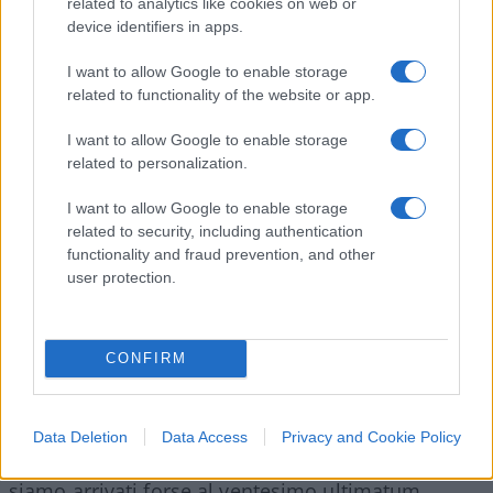
related to analytics like cookies on web or
device identifiers in apps.
I want to allow Google to enable storage
related to functionality of the website or app.
Mi spiace doverlo ammettere, ma la situazione in
cui si è cacciato, e ci ha cacciato per via del blocco
I want to allow Google to enable storage
di Hormuz,
Donald Trump
è grave ma non è
related to personalization.
seria, parafrasando un famoso aforisma di Ennio
I want to allow Google to enable storage
Flaiano.
related to security, including authentication
functionality and fraud prevention, and other
user protection.
In evidente difficoltà interna – tra poco più di tre
mesi si svolgeranno le elezioni di midterm –
il
Tycoon non sembra trovare il bandolo della
CONFIRM
matassa
di un conflitto che ha deliberatamente
scatenato e che, da quel si vede attualmente,
sembra voler risolvere, da provetto pokerista, con
Data Deletion
Data Access
Privacy and Cookie Policy
l’arma del bluff. Tanto è vero che attualmente
siamo arrivati forse al ventesimo ultimatum