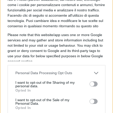
come i cookie per personalizzare contenuti e annunci, fornire
funzionalità per social media e analizzare il nostro traffico.
Dott.ssa Paola Dora, 6 agosto 2026
Facendo clic di seguito si acconsente all'utilizzo di questa
*Psicologa
tecnologia. Puoi cambiare idea e modificare le tue scelte sul
consenso in qualsiasi momento ritornando su questo sito
Please note that this website/app uses one or more Google
services and may gather and store information including but
Hormuz, ultimatum inutili e
not limited to your visit or usage behaviour. You may click to
bombe poco risolutive: Trump
grant or deny consent to Google and its third-party tags to
use your data for below specified purposes in below Google
ora ha un problema serio
consent section.
L'incubo midterm e i continui penultimatum
Personal Data Processing Opt Outs
senza alcuno sbocco: qual è il rischio politico di
The Donald
I want to opt-out of the Sharing of my
personal data.
Opted In
di
Claudio Romiti
1.5k
2
6 Agosto 2026, 12:00
I want to opt-out of the Sale of my
Personal Data.
Opted In