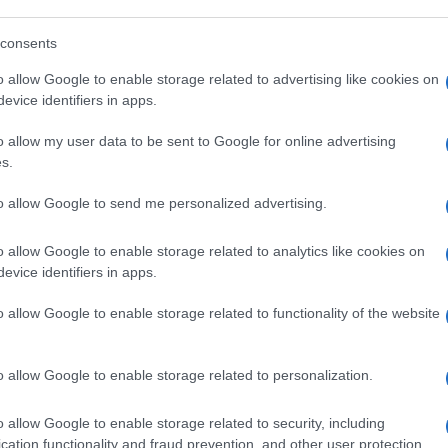
liani che piace alla Concita. E questo già
consents
io.
o allow Google to enable storage related to advertising like cookies on
evice identifiers in apps.
dire…
o allow my user data to be sent to Google for online advertising
s.
to a manifestare contro l’aborto.
to allow Google to send me personalized advertising.
o allow Google to enable storage related to analytics like cookies on
mo santino su Berlinguer.
evice identifiers in apps.
o allow Google to enable storage related to functionality of the website
hé non nomina una donna nel cda della Fiera
o chiede dove sono le attiviste sulla
o allow Google to enable storage related to personalization.
o allow Google to enable storage related to security, including
montano la bufala di Report.
cation functionality and fraud prevention, and other user protection.