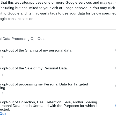
 that this website/app uses one or more Google services and may gath
including but not limited to your visit or usage behaviour. You may click 
 to Google and its third-party tags to use your data for below specifi
ogle consent section.
l Data Processing Opt Outs
o opt-out of the Sharing of my personal data.
In
o opt-out of the Sale of my Personal Data.
o che da dell’animale a Putin, prepara un
In
o i russi? Vabbè, parliamo di cose serie:
to opt-out of processing my Personal Data for Targeted
ing.
In
o opt-out of Collection, Use, Retention, Sale, and/or Sharing
ersonal Data that Is Unrelated with the Purposes for which it
lected.
Out