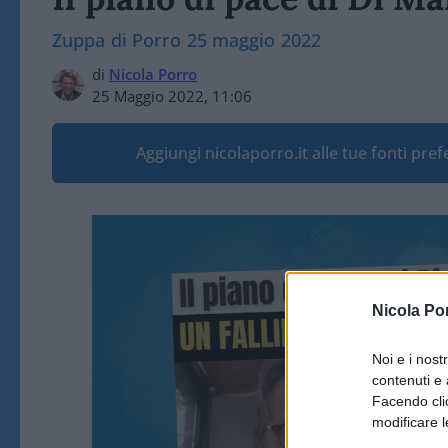
Zuppa di Porro 25 maggio 2022
di
Nicola Porro
25 Maggio 2022, 11:06
Aggiungi nicolaporro.it alle tue fonti pre
Nicola Po
Noi e i nost
contenuti e 
Facendo clic
modificare l