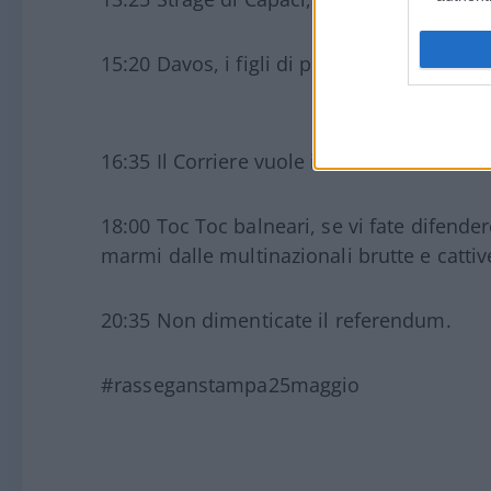
15:20 Davos, i figli di papà che vogliono e
16:35 Il Corriere vuole il matrimonio Fdi e
18:00 Toc Toc balneari, se vi fate difender
marmi dalle multinazionali brutte e cat
20:35 Non dimenticate il referendum.
#rasseganstampa25maggio