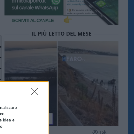
IL PIÙ LETTO DEL MESE
onalizzare
ico.
e idea e
to
ESTERI
15k