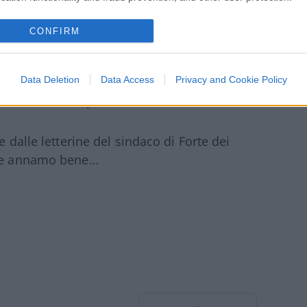
CONFIRM
ssere tassati di più.
Data Deletion
Data Access
Privacy and Cookie Policy
 Pd, dicono Belpi&Sallusti.
e dalle letterine del sindaco di Forte dei
tive annamo bene…