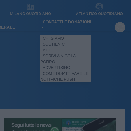
MILANO QUOTIDIANO
ATLANTICO QUOTIDIANO
CONTATTI E DONAZIONI
IBERALE
CHI SIAMO
SOSTIENICI
BIO
SCRIVI A NICOLA
PORRO
ADVERTISING
COME DISATTIVARE LE
NOTIFICHE PUSH