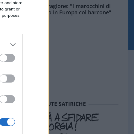
er and store
Meloni aveva ragione: "I marocchini di
to grant or
Ceuta sbarcano in Europa col barcone"
ed purposes
SEDUTE SATIRICHE