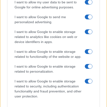
I want to allow my user data to be sent to
SEDUTE SATIRICHE
Google for online advertising purposes.
Vignetta del 07/08/2026
I want to allow Google to send me
personalized advertising.
I want to allow Google to enable storage
Vai all'archivio delle vignette
related to analytics like cookies on web or
device identifiers in apps.
I want to allow Google to enable storage
related to functionality of the website or app.
I want to allow Google to enable storage
Meloni ha un nuovo nemico
related to personalization.
dentro casa
I want to allow Google to enable storage
related to security, including authentication
Vannacci e Futuro Nazionale crescono e mettono
functionality and fraud prevention, and other
il centrodestra davanti alla scelta più rischiosa
user protection.
di
Claudio Romiti