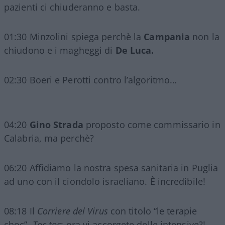
pazienti ci chiuderanno e basta.
01:30 Minzolini spiega perchè la
Campania
non la
chiudono e i magheggi di
De Luca.
02:30 Boeri e Perotti contro l’algoritmo…
04:20
Gino Strada
proposto come commissario in
Calabria, ma perchè?
06:20 Affidiamo la nostra spesa sanitaria in Puglia
ad uno con il ciondolo israeliano. È incredibile!
08:18 Il
Corriere del Virus
con titolo “le terapie
choc”.
Toc toc
: ora vi accorgete delle intensive?!