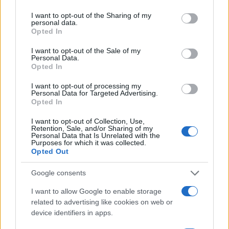
14:25 La
Lamorgese
parla al giornale, ma non con
i colleghi europei che, secondo
Repubblica
, non
I want to opt-out of the Sharing of my
personal data.
hanno voluto l’Italia al vertice antiterrorismo.
Opted In
I want to opt-out of the Sale of my
Personal Data.
Opted In
16:00 Travaglio contro
Biden
solo perché ha
I want to opt-out of processing my
criticato i 5Stelle.
Personal Data for Targeted Advertising.
Opted In
16:50 Belpietro sfotte Veltroni che appoggia
I want to opt-out of Collection, Use,
Retention, Sale, and/or Sharing of my
Biden, mentre Mattia Feltri smonta i soliti ardori
Personal Data that Is Unrelated with the
Purposes for which it was collected.
della sinistra per il nuovo leader.
Opted Out
Google consents
118
I want to allow Google to enable storage
related to advertising like cookies on web or
Leggi i commenti
device identifiers in apps.