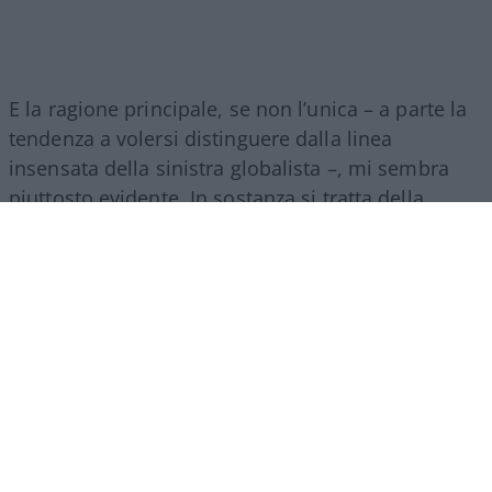
E la ragione principale, se non l’unica – a parte la
tendenza a volersi distinguere dalla linea
insensata della sinistra globalista –, mi sembra
piuttosto evidente. In sostanza si tratta della
presenza di un grosso elefante nella stanza
dell’attuale maggioranza: il generale Vannacci e il
suo partito fresco di giornata,
Futuro Nazional
e,
che tiene la stessa maggioranza con il fiato sul
collo.
La rapida crescita nei sondaggi di questo
ennesimo, nuovo soggetto politico – in quanto
nuovo gode di un grande vantaggio in Italia, così