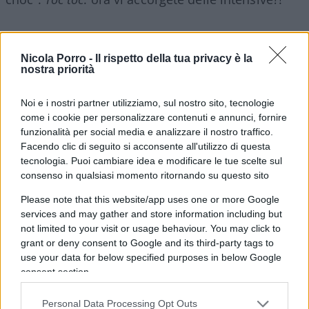
Nicola Porro -
Il rispetto della tua privacy è la
09:50
Roberto Burioni
viene bacchettato dai suoi
nostra priorità
datori di lavoro, che gli dicono di farsi un giro in
ospedale prima di spararle grosse. Ora come la
Noi e i nostri partner utilizziamo, sul nostro sito, tecnologie
mettiamo, non viene criticato da un no vax caro
come i cookie per personalizzare contenuti e annunci, fornire
funzionalità per social media e analizzare il nostro traffico.
professorone?
Facendo clic di seguito si acconsente all'utilizzo di questa
tecnologia. Puoi cambiare idea e modificare le tue scelte sul
13:15 Il
vaccino
non sarà come quello della polio,
consenso in qualsiasi momento ritornando su questo sito
che ha efficacia totale, dice Remuzzi, ma è
Please note that this website/app uses one or more Google
un’ottima notizia.
services and may gather and store information including but
not limited to your visit or usage behaviour. You may click to
grant or deny consent to Google and its third-party tags to
13:50 Il
Fatto Quotidiano
se la prende con Toti
use your data for below specified purposes in below Google
senza mascherina. Ma basta!
consent section.
Personal Data Processing Opt Outs