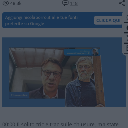
48.3k
118
Aggiungi nicolaporro.it alle tue fonti
CLICCA QUI
preferite su Google
00:00 Il solito tric e trac sulle chiusure, ma state