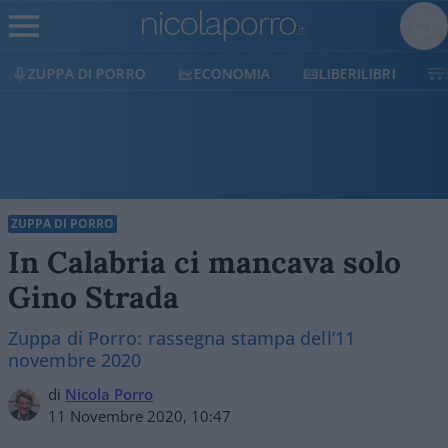
ECONOMIA
LIBERILIBRI
SHOP
SOSTIENICI
ZUPPA DI PORRO
In Calabria ci mancava solo
Gino Strada
Zuppa di Porro: rassegna stampa dell’11
novembre 2020
di
Nicola Porro
11 Novembre 2020, 10:47