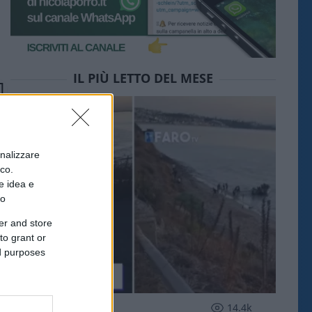
IL PIÙ LETTO DEL MESE
onalizzare
ico.
e idea e
to
er and store
to grant or
ed purposes
ESTERI
14.4k