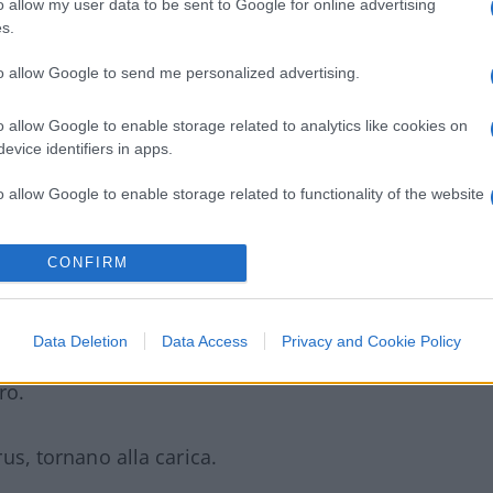
o allow my user data to be sent to Google for online advertising
s.
to il contrario di tutto. Vale tutto!
to allow Google to send me personalized advertising.
o allow Google to enable storage related to analytics like cookies on
mier spiega al giornalista le domande che si
evice identifiers in apps.
o allow Google to enable storage related to functionality of the website
rambilla se la prende con i titoli dei
el definirla pornodiva
o allow Google to enable storage related to personalization.
CONFIRM
o allow Google to enable storage related to security, including
cation functionality and fraud prevention, and other user protection.
Data Deletion
Data Access
Privacy and Cookie Policy
del 10 per cento, il “Sole 24 ore” ci ricorda
ro.
irus, tornano alla carica.