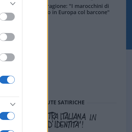
Meloni aveva ragione: "I marocchini di
Ceuta sbarcano in Europa col barcone"
SEDUTE SATIRICHE