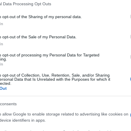
l Data Processing Opt Outs
o opt-out of the Sharing of my personal data.
In
o opt-out of the Sale of my Personal Data.
In
to opt-out of processing my Personal Data for Targeted
ing.
In
atici, tra password e authenticator della
. Siamo diventati degli schiavi digitali. Viva
o opt-out of Collection, Use, Retention, Sale, and/or Sharing
ersonal Data that Is Unrelated with the Purposes for which it
lected.
Out
a tregua” titola il “Corriere”.
consents
o allow Google to enable storage related to advertising like cookies on
la telefonata del premier con Putin. Peccato
evice identifiers in apps.