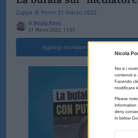
Zuppa di Porro 31 marzo 2022
di
Nicola Porro
31 Marzo 2022, 11:01
Aggiungi nicolaporro.it alle tue fonti pre
Nicola Po
Noi e i nost
contenuti e 
Facendo clic
modificare l
Please note
information 
deny consent
in below Go