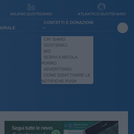
MILANO QUOTIDIANO
ATLANTICO QUOTIDIANO
CONTATTI E DONAZIONI
IBERALE
CHI SIAMO
SOSTIENICI
BIO
SCRIVI A NICOLA
PORRO
ADVERTISING
COME DISATTIVARE LE
NOTIFICHE PUSH