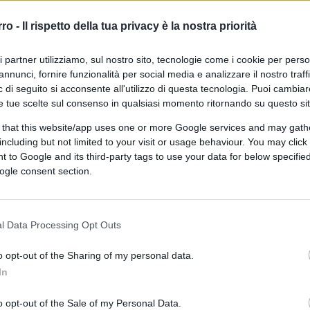
rro -
Il rispetto della tua privacy è la nostra priorità
ri partner utilizziamo, sul nostro sito, tecnologie come i cookie per pers
annunci, fornire funzionalità per social media e analizzare il nostro traff
 di seguito si acconsente all'utilizzo di questa tecnologia. Puoi cambiar
e tue scelte sul consenso in qualsiasi momento ritornando su questo si
 that this website/app uses one or more Google services and may gath
including but not limited to your visit or usage behaviour. You may click 
 to Google and its third-party tags to use your data for below specifi
ogle consent section.
i sondaggi che non si possono rendere
l Data Processing Opt Outs
nessun controllo sulla loro veridicità.
o opt-out of the Sharing of my personal data.
In
o opt-out of the Sale of my Personal Data.