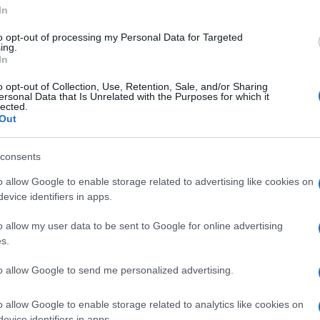
In
to opt-out of processing my Personal Data for Targeted
ing.
In
 di essere in guerra con tutto l’Occidente
.
o opt-out of Collection, Use, Retention, Sale, and/or Sharing
“l’operazione speciale” in Ucraina non va per
ersonal Data that Is Unrelated with the Purposes for which it
lected.
Out
consents
re: sulla Meloni oggi riesce a scrivere:
ni in cui a sinistra vedono rosso, ma quello
o allow Google to enable storage related to advertising like cookies on
evice identifiers in apps.
o allow my user data to be sent to Google for online advertising
s.
tà sua, dice che la Meloni può governare se
to allow Google to send me personalized advertising.
o allow Google to enable storage related to analytics like cookies on
evice identifiers in apps.