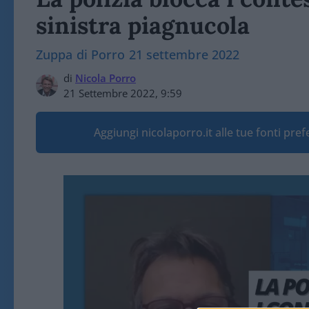
sinistra piagnucola
Zuppa di Porro 21 settembre 2022
di
Nicola Porro
21 Settembre 2022, 9:59
Aggiungi nicolaporro.it alle tue fonti pre