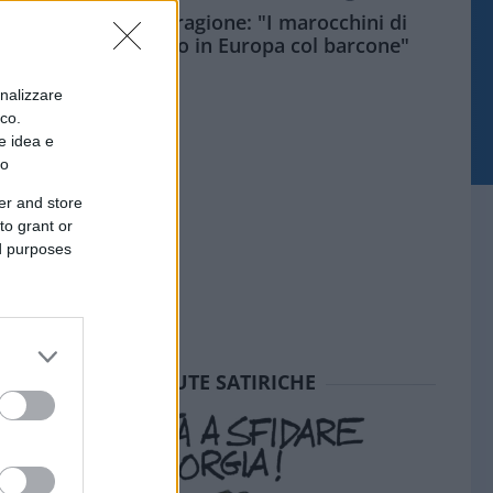
Meloni aveva ragione: "I marocchini di
Ceuta sbarcano in Europa col barcone"
onalizzare
ico.
e idea e
to
er and store
to grant or
ed purposes
SEDUTE SATIRICHE