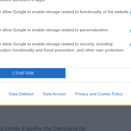
o allow Google to enable storage related to functionality of the website
eta e amici ci hanno ridotto alla canna del
re.
o allow Google to enable storage related to personalization.
zz Truss
, dice che la libertà inizia con la
o allow Google to enable storage related to security, including
cation functionality and fraud prevention, and other user protection.
manicomio.
CONFIRM
rillo-sinistra e tutti a brindare.
Data Deletion
Data Access
Privacy and Cookie Policy
ati per davvero sull’elettricità riaprono le
arlare delle utilities a rischio fallimento
ta simile a quella che Damilano ha