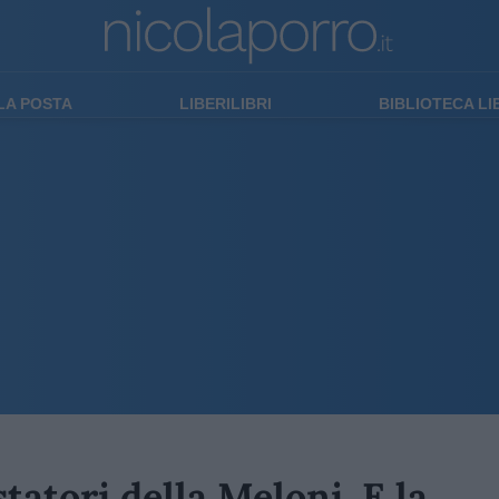
LA POSTA
LIBERILIBRI
BIBLIOTECA L
statori della Meloni. E la