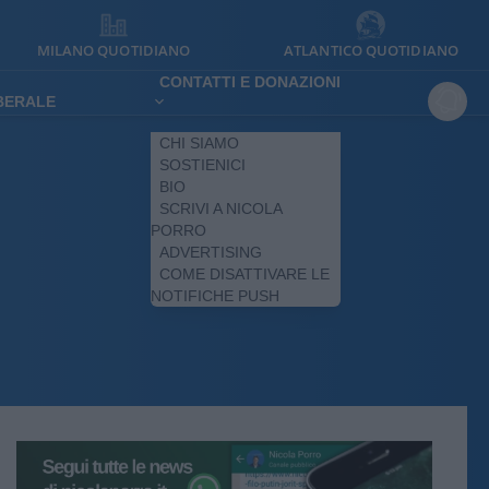
MILANO QUOTIDIANO
ATLANTICO QUOTIDIANO
CONTATTI E DONAZIONI
IBERALE
CHI SIAMO
SOSTIENICI
BIO
SCRIVI A NICOLA
PORRO
ADVERTISING
COME DISATTIVARE LE
NOTIFICHE PUSH