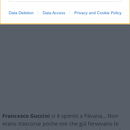
Data Deletion
Data Access
Privacy and Cookie Policy
Francesco Guccini
si è spento a Pàvana… Non
erano trascorse poche ore che già fervevano le