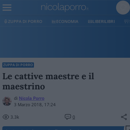
A DI PORRO
ECONOMIA
LIBERILIBRI
SHOP
ZUPPA DI PORRO
Le cattive maestre e il
maestrino
di
Nicola Porro
3 Marzo 2018, 17:24
3.3k
0