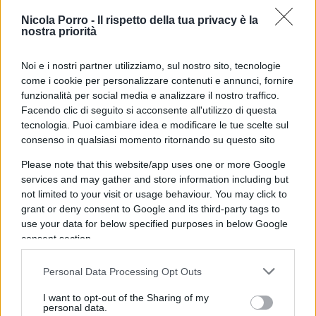
Nicola Porro -
Il rispetto della tua privacy è la
nostra priorità
Noi e i nostri partner utilizziamo, sul nostro sito, tecnologie
come i cookie per personalizzare contenuti e annunci, fornire
funzionalità per social media e analizzare il nostro traffico.
Mottola e Valesini sarebbero inoltre considerati
Facendo clic di seguito si acconsente all'utilizzo di questa
tra i
possibili candidati alla successione
,
tecnologia. Puoi cambiare idea e modificare le tue scelte sul
qualora la Rai decidesse di sostituire Ranucci,
consenso in qualsiasi momento ritornando su questo sito
anche se potrebbero emergere altre soluzioni.
Please note that this website/app uses one or more Google
services and may gather and store information including but
not limited to your visit or usage behaviour. You may click to
Parallelamente prosegue il lavoro del
comitato
grant or deny consent to Google and its third-party tags to
etico
della Rai. Ranucci è già stato ascoltato e ha
use your data for below specified purposes in below Google
fornito le proprie spiegazioni. La relazione
consent section.
dell’organismo, nel quale è impegnata anche la
Personal Data Processing Opt Outs
direttrice dell’Internal Audit Delia Gandini,
potrebbe arrivare già la prossima settimana
I want to opt-out of the Sharing of my
personal data.
all’amministratore delegato Giampaolo Rossi.