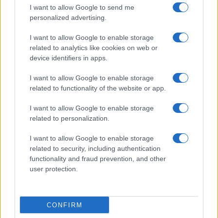
I want to allow Google to send me
personalized advertising.
I want to allow Google to enable storage
Che pena, Ranucci: si fa lo
related to analytics like cookies on web or
spot sul cadavere di Guccini
device identifiers in apps.
I want to allow Google to enable storage
Poche ore dopo la morte del Maestrone, ciascuno
related to functionality of the website or app.
a reclamava la propria porzione di salma
I want to allow Google to enable storage
di
Giulio Alfredo Galetti
2.1k
4
related to personalization.
8 Agosto 2026, 11:30
I want to allow Google to enable storage
related to security, including authentication
functionality and fraud prevention, and other
user protection.
CONFIRM