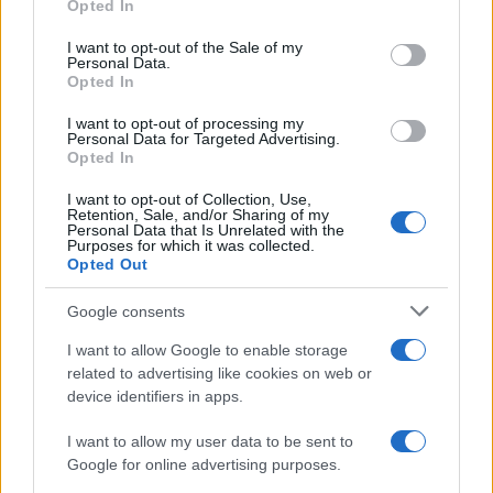
Opted In
Finora, scrive Ajello, dalle verifiche non sarebbe
I want to opt-out of the Sale of my
emerso un elemento decisivo contro Ranucci, ma
Personal Data.
la sua posizione e la sua immagine interna
Opted In
risulterebbero comunque indebolite dopo il caso
I want to opt-out of processing my
Personal Data for Targeted Advertising.
Lavitola.
Opted In
I want to opt-out of Collection, Use,
Retention, Sale, and/or Sharing of my
Personal Data that Is Unrelated with the
Purposes for which it was collected.
Opted Out
Google consents
I want to allow Google to enable storage
related to advertising like cookies on web or
device identifiers in apps.
I want to allow my user data to be sent to
Google for online advertising purposes.