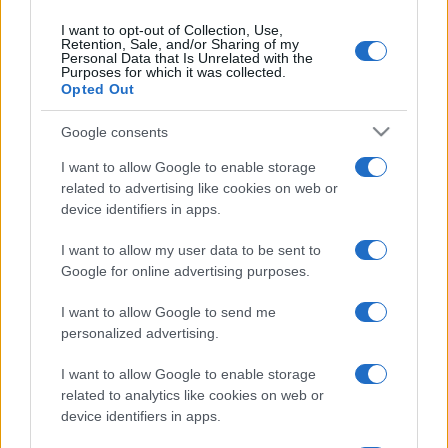
I want to opt-out of Collection, Use,
Retention, Sale, and/or Sharing of my
Personal Data that Is Unrelated with the
Purposes for which it was collected.
Opted Out
Google consents
I want to allow Google to enable storage
related to advertising like cookies on web or
device identifiers in apps.
I want to allow my user data to be sent to
Google for online advertising purposes.
I want to allow Google to send me
personalized advertising.
Francesco Guccini
è stato più interessato alla
libertà di pensiero che all’appartenenza ad una
I want to allow Google to enable storage
dottrina politica, men che meno ad un partito.
related to analytics like cookies on web or
device identifiers in apps.
Non ha mai votato per il PCI
, sempre stato iper