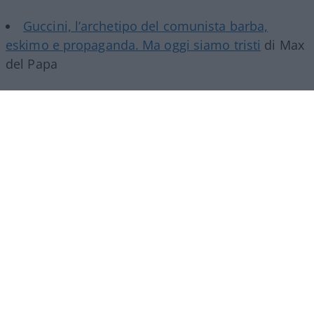
Guccini, l’archetipo del comunista barba,
eskimo e propaganda. Ma oggi siamo tristi
di Max
del Papa
Trionchetti Povera: “Meno
burocrazia e vincoli per far
correre il Paese”
Marco Tronchetti Provera, Presidente Esecutivo
del gruppo Pirelli, guarda al futuro con
pragmatismo
di
Marco Leardi
24.4k
1
6 Agosto 2026, 18:30