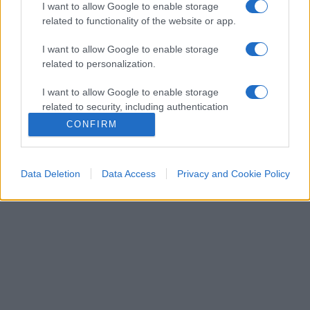
critico con la sinistra italiana contemporanea. Io
I want to allow Google to enable storage
lo definirei un anarchico libertario.
related to functionality of the website or app.
I want to allow Google to enable storage
Nonostante questo i sinistri hanno sempre
related to personalization.
cercato di portarlo “a bottega”.
Un artista geniale
I want to allow Google to enable storage
ed un uomo molto intelligente a cui va il mio
related to security, including authentication
saluto sincero e tanta gratitudine per molte delle
functionality and fraud prevention, and other
CONFIRM
sue indimenticabili strofe.
user protection.
Data Deletion
Data Access
Privacy and Cookie Policy