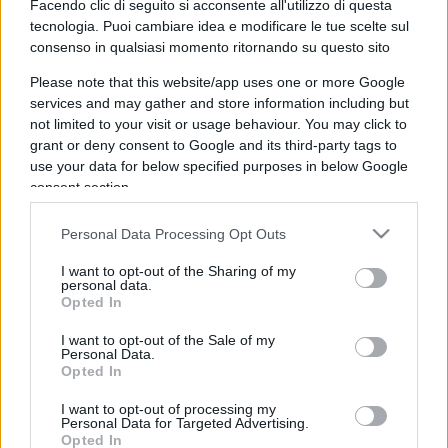
Facendo clic di seguito si acconsente all'utilizzo di questa
No, Guccini più che
tecnologia. Puoi cambiare idea e modificare le tue scelte sul
comunista è stato un
consenso in qualsiasi momento ritornando su questo sito
anarchico libertario
Please note that this website/app uses one or more Google
services and may gather and store information including but
not limited to your visit or usage behaviour. You may click to
Il ricordo del cantautore italiano morto a 86 anni
grant or deny consent to Google and its third-party tags to
use your data for below specified purposes in below Google
di
Andrea Bernaudo
1.4k
0
consent section.
6 Agosto 2026, 19:00
Personal Data Processing Opt Outs
I want to opt-out of the Sharing of my
personal data.
Opted In
I want to opt-out of the Sale of my
Personal Data.
Opted In
I want to opt-out of processing my
Personal Data for Targeted Advertising.
Opted In