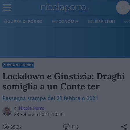
ECONOMIA
LIBERILIBRI
SHOP
SOSTIENICI
ZUPPA DI PORRO
Lockdown e Giustizia: Draghi
somiglia a un Conte ter
Rassegna stampa del 23 febbraio 2021
di
Nicola Porro
23 Febbraio 2021, 10:50
35.3k
113