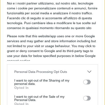
Noi e i nostri partner utilizziamo, sul nostro sito, tecnologie
come i cookie per personalizzare contenuti e annunci, fornire
12:00 Rinvio cartelle esattoriale di venti giorni:
funzionalità per social media e analizzare il nostro traffico.
Facendo clic di seguito si acconsente all'utilizzo di questa
altro elemento di continuità col Conte Ter…
tecnologia. Puoi cambiare idea e modificare le tue scelte sul
consenso in qualsiasi momento ritornando su questo sito
Please note that this website/app uses one or more Google
13:05 Infine la tragedia del Congo: da una parte la
services and may gather and store information including but
not limited to your visit or usage behaviour. You may click to
morte di un giovane ambasciatore che credeva
grant or deny consent to Google and its third-party tags to
nella sua missione, dall’altra l’eccessiva retorica e
use your data for below specified purposes in below Google
un terzo morto dimenticato.
consent section.
Personal Data Processing Opt Outs
16:40 Parola ai commensali (oggi tutti pazzi per
l’olio Rasciatano).
I want to opt-out of the Sharing of my
personal data.
Opted In
I want to opt-out of the Sale of my
Personal Data.
Opted In