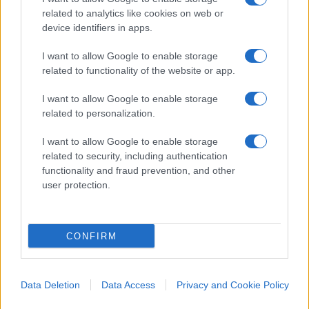
related to analytics like cookies on web or
device identifiers in apps.
Forze dell’ordine, le regole
operative chiare sono il vero
I want to allow Google to enable storage
related to functionality of the website or app.
scudo penale
I want to allow Google to enable storage
Ecco la strada per impedire che ogni intervento
related to personalization.
venga giudicato comodamente con il senno di poi
I want to allow Google to enable storage
di
Giorgio Carta
related to security, including authentication
1.4k
0
functionality and fraud prevention, and other
6 Agosto 2026, 9:30
user protection.
CONFIRM
Data Deletion
Data Access
Privacy and Cookie Policy