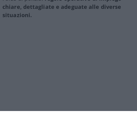
chiare, dettagliate e adeguate alle diverse
situazioni.
Quando le regole operative non esistono o sono
generiche, ogni scelta viene valutata col senno di
poi, con il rischio di trasformare la necessaria