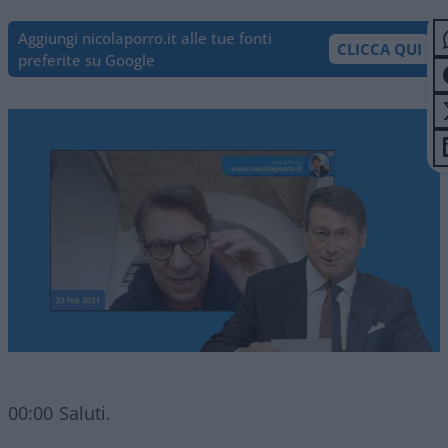
Aggiungi nicolaporro.it alle tue fonti
CLICCA QUI
preferite su Google
00:00 Saluti.