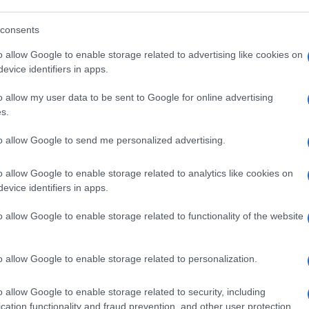
consents
 vostre donazioni!
o allow Google to enable storage related to advertising like cookies on
evice identifiers in apps.
Repubblica” le divisioni europee.
o allow my user data to be sent to Google for online advertising
s.
in e Minzolini Giovanni Paolo II e i missili
to allow Google to send me personalized advertising.
o allow Google to enable storage related to analytics like cookies on
evice identifiers in apps.
ico Quirico
per l’articolo scritto sulla
o allow Google to enable storage related to functionality of the website
o allow Google to enable storage related to personalization.
w York Times” su Mosca.
o allow Google to enable storage related to security, including
pello di Giuliano Ferrara a
Giuseppe Conte
.
cation functionality and fraud prevention, and other user protection.