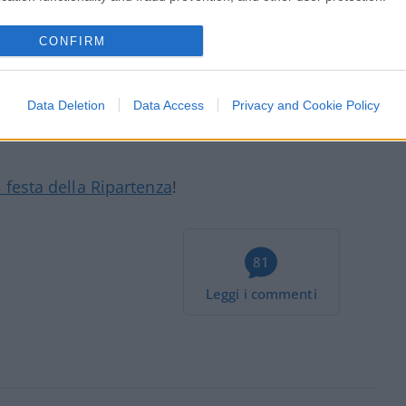
CONFIRM
.
Data Deletion
Data Access
Privacy and Cookie Policy
Zacchè e Greco.
 festa della Ripartenza
!
81
Leggi i commenti