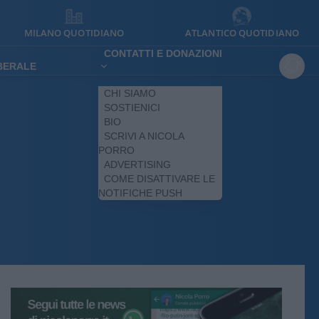
MILANO QUOTIDIANO
ATLANTICO QUOTIDIANO
CONTATTI E DONAZIONI
IBERALE
CHI SIAMO
SOSTIENICI
BIO
SCRIVI A NICOLA
PORRO
ADVERTISING
COME DISATTIVARE LE
NOTIFICHE PUSH