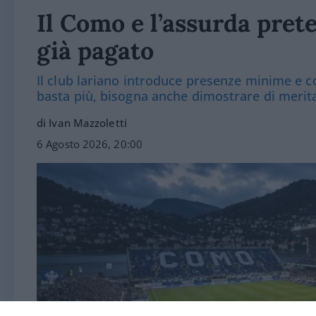
Il Como e l’assurda prete
già pagato
Il club lariano introduce presenze minime e co
basta più, bisogna anche dimostrare di merit
di Ivan Mazzoletti
6 Agosto 2026, 20:00