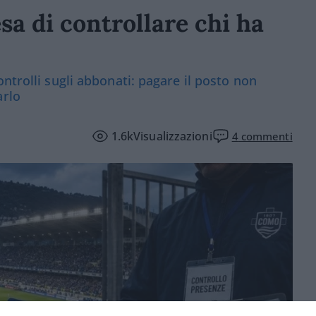
sa di controllare chi ha
ntrolli sugli abbonati: pagare il posto non
arlo
1.6k
Visualizzazioni
4
commenti