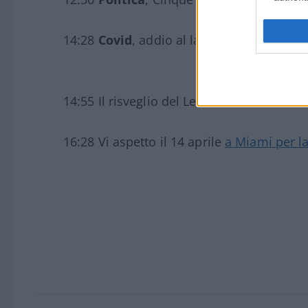
14:28
Covid
, addio al lasciapassare super
14:55 Il risveglio del Leone: su Generali 
16:28 Vi aspetto il 14 aprile
a Miami per la