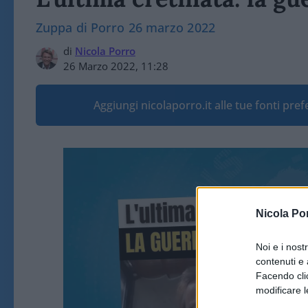
Zuppa di Porro 26 marzo 2022
di
Nicola Porro
26 Marzo 2022, 11:28
Aggiungi nicolaporro.it alle tue fonti pre
Nicola Po
Noi e i nost
contenuti e 
Facendo clic
modificare l