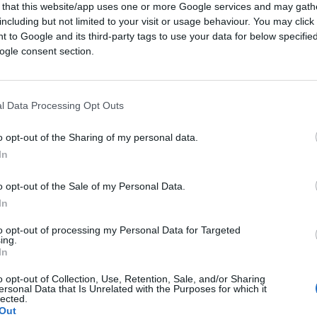
 that this website/app uses one or more Google services and may gath
including but not limited to your visit or usage behaviour. You may click 
 to Google and its third-party tags to use your data for below specifi
ogle consent section.
l Data Processing Opt Outs
o opt-out of the Sharing of my personal data.
In
o opt-out of the Sale of my Personal Data.
 9 maggio è la data della fine della guerra
.
In
ata di scadenza qualcuno l’aveva mai sentita?
to opt-out of processing my Personal Data for Targeted
ing.
In
o opt-out of Collection, Use, Retention, Sale, and/or Sharing
 il “Giornale” è “La solita Europa”. Ora la
ersonal Data that Is Unrelated with the Purposes for which it
lected.
e “Il Tempo”, c’è della verità.
Out