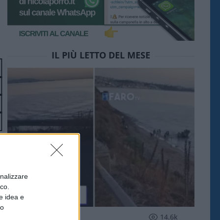
IL PIÙ LETTO DEL MESE
onalizzare
ico.
e idea e
to
ESTERI
14.6k