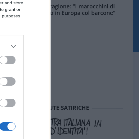
er and store
Meloni aveva ragione: "I marocchini di
to grant or
Ceuta sbarcano in Europa col barcone"
ed purposes
SEDUTE SATIRICHE