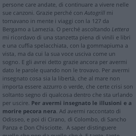
persone care andate, di continuare a vivere nelle
sue canzoni. Grazie perché con
Autogrill
mi
tornavano in mente i viaggi con la 127 da
Bergamo a Lamezia. O perché ascoltando
Lettera
mi ricordavo di una stanzetta piena di vinili e libri
e una cuffia spelacchiata, con la gommapiuma a
vista, ma da cui la sua voce usciva come un
sogno. E gli avrei detto grazie ancora per avermi
dato le parole quando non le trovavo. Per avermi
insegnato cosa sia la libertà, che al mare non
importa essere azzurro o verde, che certe crisi son
soltanto segno di qualcosa dentro che sta urlando
per uscire.
Per avermi insegnato le illusioni e a
morire pecora nera
. Ad avermi raccontato di
Odisseo, e poi di Cirano, di Colombo, di Sancho
Panza e Don Chisciotte. A saper distinguere
quello che non da quello che è. E tante, tante,