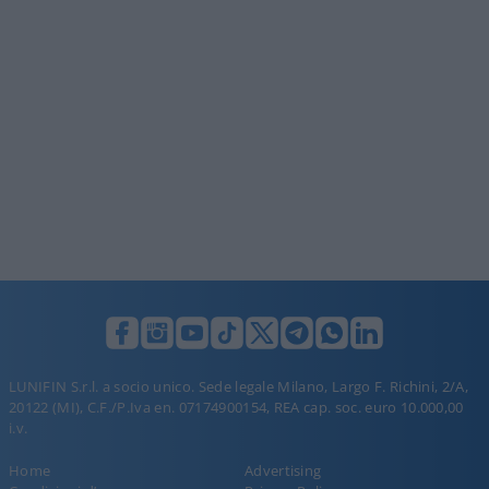
LUNIFIN S.r.l. a socio unico. Sede legale Milano, Largo F. Richini, 2/A,
20122 (MI), C.F./P.Iva en. 07174900154, REA cap. soc. euro 10.000,00
i.v.
Home
Advertising