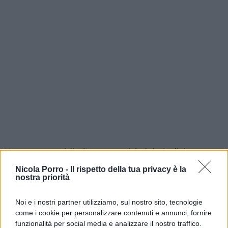
Nessuno presidia l’omogeneità del giudizio e
questo traligna in arbitrio, con l’albagia di
chi
Nicola Porro -
Il rispetto della tua privacy è la
scambia l’indulgenza per generosità
nostra priorità
pedagogica
. Così il diploma cessa di attestare un
Noi e i nostri partner utilizziamo, sul nostro sito, tecnologie
livello e certifica per paradosso, la latitudine in cui
come i cookie per personalizzare contenuti e annunci, fornire
lo si è conseguito.
funzionalità per social media e analizzare il nostro traffico.