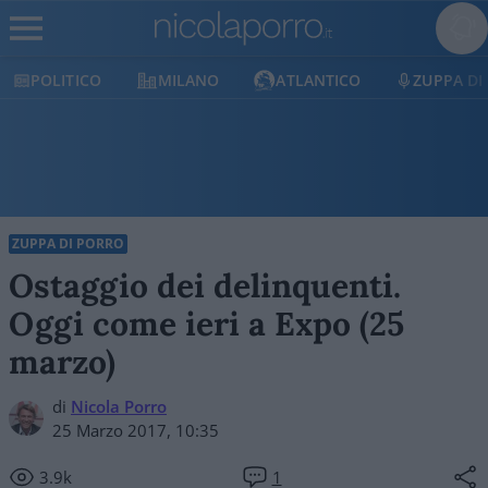
MILANO
ATLANTICO
ZUPPA DI PORRO
E
ZUPPA DI PORRO
Ostaggio dei delinquenti.
Oggi come ieri a Expo (25
marzo)
di
Nicola Porro
25 Marzo 2017, 10:35
3.9k
1