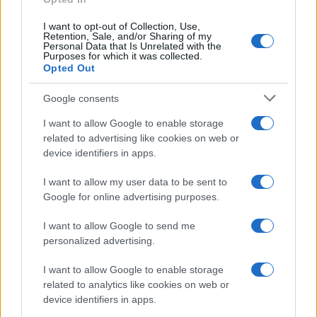
negato di un altro. La meritocrazia, invocata come
I want to opt-out of Collection, Use,
totem, viene capovolta nel suo contrario:
premia
Retention, Sale, and/or Sharing of my
Personal Data that Is Unrelated with the
la larghezza del giudicante e non la
Purposes for which it was collected.
Opted Out
competenza del giudicato
.
Google consents
I want to allow Google to enable storage
related to advertising like cookies on web or
device identifiers in apps.
I want to allow my user data to be sent to
Google for online advertising purposes.
I want to allow Google to send me
personalized advertising.
I want to allow Google to enable storage
related to analytics like cookies on web or
device identifiers in apps.
Non è una tenzone tra Nord e Sud, ma tra lo Stato