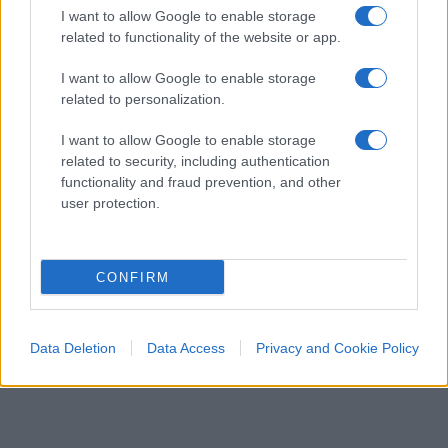
e se stesso. Finché il voto misurerà la clemenza
I want to allow Google to enable storage
related to functionality of the website or app.
della commissione e non il sapere del ragazzo,
l’esame di Stato resterà una liturgia: solenne nella
I want to allow Google to enable storage
forma, vacua nella sostanza. E ogni “todos
related to personalization.
caballeros” pronunciato in aula sarà una
I want to allow Google to enable storage
promessa tradita a chi ha studiato davvero.
related to security, including authentication
functionality and fraud prevention, and other
user protection.
Giulio Galetti, 7 agosto 2026
CONFIRM
Data Deletion
Data Access
Privacy and Cookie Policy