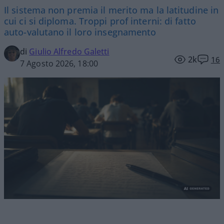
Il sistema non premia il merito ma la latitudine in
cui ci si diploma. Troppi prof interni: di fatto
auto-valutano il loro insegnamento
di
Giulio Alfredo Galetti
2k
16
7 Agosto 2026, 18:00