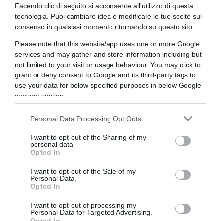
Facendo clic di seguito si acconsente all'utilizzo di questa
tecnologia. Puoi cambiare idea e modificare le tue scelte sul
La sperequazione
consenso in qualsiasi momento ritornando su questo sito
Qui la difformità cessa di essere accademica. Il
Please note that this website/app uses one or more Google
services and may gather and store information including but
100 e la lode non sono orpelli estetici ma
not limited to your visit or usage behaviour. You may click to
dischiudono l’Albo Nazionale delle Eccellenze, gli
grant or deny consent to Google and its third-party tags to
esoneri dalle tasse universitarie, le borse di
use your data for below specified purposes in below Google
consent section.
studio, la Carta del Merito da 500 euro. Chi è
valutato con severità paga due volte: perde il
Personal Data Processing Opt Outs
riconoscimento e finanzia, con il proprio rigore, la
munificenza altrui.
Lo studente scrupoloso del
I want to opt-out of the Sharing of my
personal data.
Nord, fermato a un 98 misurato col bilancino,
Opted In
resta a mani vuote
; il coetaneo gratificato da
I want to opt-out of the Sale of my
una commissione prodiga incassa bonus e
Personal Data.
Opted In
precedenze. E quei benefici non piovono dal cielo:
attingono a fondi contingentati, per cui il
I want to opt-out of processing my
Personal Data for Targeted Advertising.
vantaggio immeritato di uno diventa il diritto
Opted In