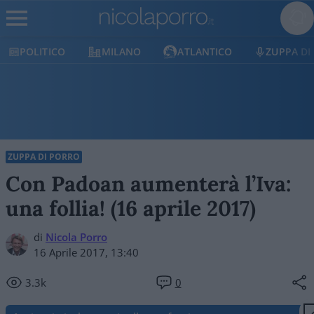
POLITICO
MILANO
ATLANTICO
ZUPPA DI
ZUPPA DI PORRO
Con Padoan aumenterà l’Iva:
una follia! (16 aprile 2017)
di
Nicola Porro
16 Aprile 2017, 13:40
3.3k
0