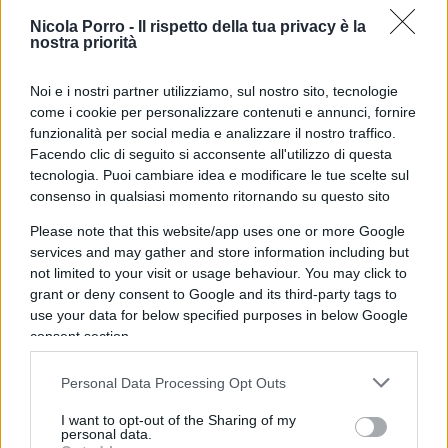
Nicola Porro -
Il rispetto della tua privacy è la
nostra priorità
Noi e i nostri partner utilizziamo, sul nostro sito, tecnologie
come i cookie per personalizzare contenuti e annunci, fornire
C’è poi
un tema di principio
: l’abbonamento è un
funzionalità per social media e analizzare il nostro traffico.
Facendo clic di seguito si acconsente all'utilizzo di questa
contratto, non una proprietà piena ed è dunque
tecnologia. Puoi cambiare idea e modificare le tue scelte sul
legittimo che preveda condizioni d’uso, comprese
consenso in qualsiasi momento ritornando su questo sito
quelle legate al rinnovo. Ma la libertà contrattuale
Please note that this website/app uses one or more Google
del tifoso — decidere se andare o meno alla
services and may gather and store information including but
partita — non dovrebbe essere sacrificata
not limited to your visit or usage behaviour. You may click to
grant or deny consent to Google and its third-party tags to
sull’altare di un problema che riguarda una
use your data for below specified purposes in below Google
minoranza di speculatori.
consent section.
Ivan Mazzoletti, 6 agosto 2026
Personal Data Processing Opt Outs
I want to opt-out of the Sharing of my
personal data.