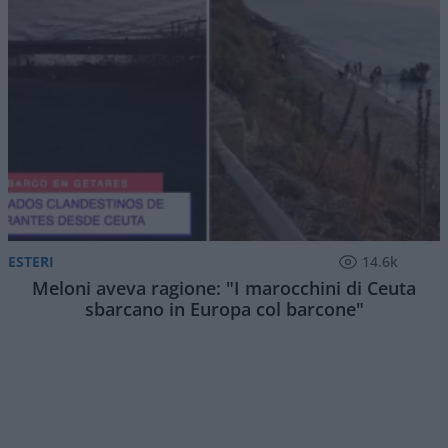
ESTERI
14.6k
Meloni aveva ragione: "I marocchini di Ceuta
sbarcano in Europa col barcone"