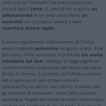
conti con un “contratto” da sottoscrivere con
società tipo il
Como
. Sì, perché chi acquista
un
abbonamento
in un certo senso firma
un
contratto
con la propria società e deve
rispettare alcune regole
.
Il nuovo regolamento abbonamenti del Como
aveva scatenato
polemiche
nei giorni scorsi. A far
discutere i tifosi sono state soprattutto
tre novità
introdotte dal club
: l’obbligo di raggiungere un
numero minimo di presenze allo stadio per avere
diritto al rinnovo, il controllo sull’effettivo utilizzo
del proprio posto (per evitare cessioni
sistematiche ad altri) e, non ultimo, il divieto per
gli abbonati di indossare i colori della squadra
avversaria. Regole percepite da molti come troppo
invasive nei confronti di chi un titolo d’accesso lo