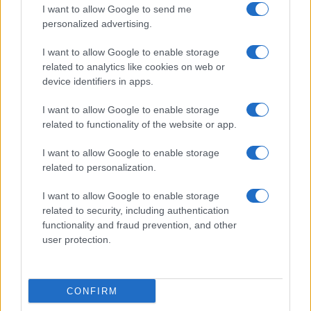
Il ricordo del cantautore italiano morto a 86 anni
I want to allow Google to send me
personalized advertising.
di
Andrea Bernaudo
3.4k
17
6 Agosto 2026, 19:00
I want to allow Google to enable storage
related to analytics like cookies on web or
device identifiers in apps.
I want to allow Google to enable storage
related to functionality of the website or app.
I want to allow Google to enable storage
related to personalization.
I want to allow Google to enable storage
related to security, including authentication
functionality and fraud prevention, and other
user protection.
CONFIRM