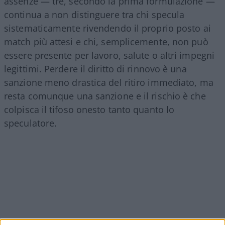
assenze — tre, secondo la prima formulazione —
continua a non distinguere tra chi specula
sistematicamente rivendendo il proprio posto ai
match più attesi e chi, semplicemente, non può
essere presente per lavoro, salute o altri impegni
legittimi. Perdere il diritto di rinnovo è una
sanzione meno drastica del ritiro immediato, ma
resta comunque una sanzione e il rischio è che
colpisca il tifoso onesto tanto quanto lo
speculatore.