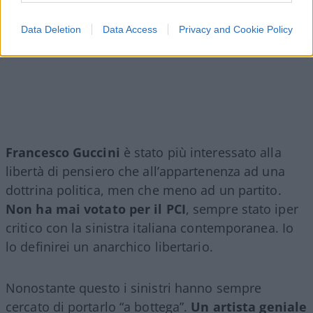
Data Deletion
Data Access
Privacy and Cookie Policy
Francesco Guccini
è stato più interessato alla
libertà di pensiero che all’appartenenza ad una
dottrina politica, men che meno ad un partito.
Non ha mai votato per il PCI
, sempre stato iper
critico con la sinistra italiana contemporanea. Io
lo definirei un anarchico libertario.
Nonostante questo i sinistri hanno sempre
cercato di portarlo “a bottega”.
Un artista geniale