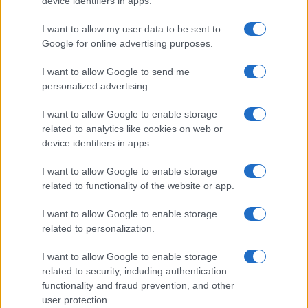
device identifiers in apps.
I want to allow my user data to be sent to
Google for online advertising purposes.
I want to allow Google to send me
3.4k Visualizzazioni
personalized advertising.
Immigrazione, “oggi mi sono svegliato
I want to allow Google to enable storage
è ho trovato l’invasor” (29 giugno 2017)
related to analytics like cookies on web or
device identifiers in apps.
29 Giugno 2017
I want to allow Google to enable storage
related to functionality of the website or app.
I want to allow Google to enable storage
related to personalization.
I want to allow Google to enable storage
related to security, including authentication
functionality and fraud prevention, and other
user protection.