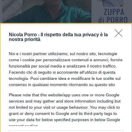
Nicola Porro -
Il rispetto della tua privacy è la
nostra priorità
3.8k Visualizzazioni
Noi e i nostri partner utilizziamo, sul nostro sito, tecnologie
“L’Italia non va lasciata sola”, Junker e
come i cookie per personalizzare contenuti e annunci, fornire
Merkel ma andate a… (1 luglio 2017)
funzionalità per social media e analizzare il nostro traffico.
Facendo clic di seguito si acconsente all'utilizzo di questa
1 Luglio 2017
tecnologia. Puoi cambiare idea e modificare le tue scelte sul
consenso in qualsiasi momento ritornando su questo sito
Please note that this website/app uses one or more Google
services and may gather and store information including but
not limited to your visit or usage behaviour. You may click to
grant or deny consent to Google and its third-party tags to
use your data for below specified purposes in below Google
consent section.