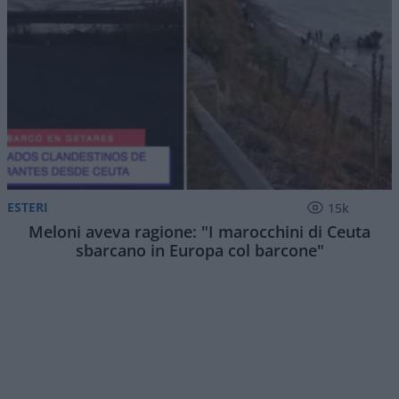
ESTERI
15k
Meloni aveva ragione: "I marocchini di Ceuta
sbarcano in Europa col barcone"